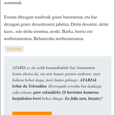
asmatuak.
Esnatu ditzagun iraultzak geure barrenetan, eta har
dezagun geure desastrearen jabetza. Deitu desastre, deitu
kaos.. edo deitu errutina, noski. Barka, berriz ere
norberanismoa. Beharrezko norberanismoa.
TOLOSA
ATARIA ez da soilik komunikabide bat: komunitate
baten ahotsa da, eta urte hauen guztien ondoren, zuen
babesa behar dugu, inoiz baino gehiago:
ATARIAk
behar du Tolosaldea
. Horregatik erronka bat daukagu
esku artean:
gure eskualdeko 28 herrietan hamarna
harpidedun berri
behar ditugu.
Zu falta zara, bazatoz?