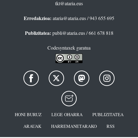
tkt@ataria.eus
Erredakzioa:
ataria@ataria.eus
/ 943 655 695
Publizitatea:
publi@ataria.eus
/ 661 678 818
Codesyntaxek garatua
HONI BURUZ
LEGE OHARRA
PUBLIZITATEA
ARAUAK
HARREMANETARAKO
RSS