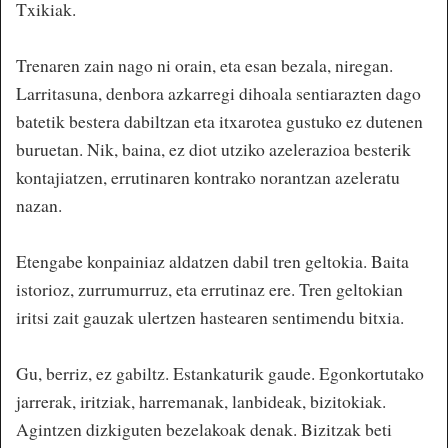
Txikiak.
Trenaren zain nago ni orain, eta esan bezala, niregan.
Larritasuna, denbora azkarregi dihoala sentiarazten dago
batetik bestera dabiltzan eta itxarotea gustuko ez dutenen
buruetan. Nik, baina, ez diot utziko azelerazioa besterik
kontajiatzen, errutinaren kontrako norantzan azeleratu
nazan.
Etengabe konpainiaz aldatzen dabil tren geltokia. Baita
istorioz, zurrumurruz, eta errutinaz ere. Tren geltokian
iritsi zait gauzak ulertzen hastearen sentimendu bitxia.
Gu, berriz, ez gabiltz. Estankaturik gaude. Egonkortutako
jarrerak, iritziak, harremanak, lanbideak, bizitokiak.
Agintzen dizkiguten bezelakoak denak. Bizitzak beti