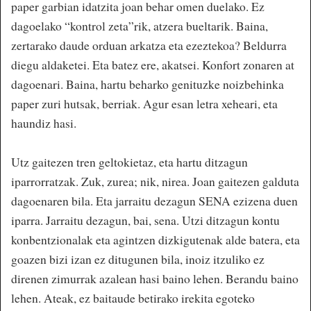
paper garbian idatzita joan behar omen duelako. Ez
dagoelako “kontrol zeta”rik, atzera bueltarik. Baina,
zertarako daude orduan arkatza eta ezeztekoa? Beldurra
diegu aldaketei. Eta batez ere, akatsei. Konfort zonaren at
dagoenari. Baina, hartu beharko genituzke noizbehinka
paper zuri hutsak, berriak. Agur esan letra xeheari, eta
haundiz hasi.
Utz gaitezen tren geltokietaz, eta hartu ditzagun
iparrorratzak. Zuk, zurea; nik, nirea. Joan gaitezen galduta
dagoenaren bila. Eta jarraitu dezagun SENA ezizena duen
iparra. Jarraitu dezagun, bai, sena. Utzi ditzagun kontu
konbentzionalak eta agintzen dizkigutenak alde batera, eta
goazen bizi izan ez ditugunen bila, inoiz itzuliko ez
direnen zimurrak azalean hasi baino lehen. Berandu baino
lehen. Ateak, ez baitaude betirako irekita egoteko