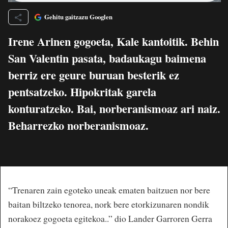
Gehitu gaitzazu Googlen
Irene Arinen gogoeta, Kale kantoitik. Behin
San Valentin pasata, badaukagu baimena
berriz ere geure buruan besterik ez
pentsatzeko. Hipokritak garela
konturatzeko. Bai, norberanismoaz ari naiz.
Beharrezko norberanismoaz.
“Trenaren zain egoteko uneak ematen baitzuen nor bere
baitan biltzeko tenorea, nork bere etorkizunaren nondik
norakoez gogoeta egitekoa..” dio Lander Garroren Gerra