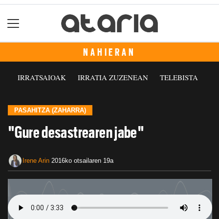
NAHIERAN
IRRATSAIOAK
IRRATIA ZUZENEAN
TELEBISTA
PASAHITZA (ZAHARRA)
"Gure desastrearen jabe"
Irene Arin
2016ko otsailaren 19a