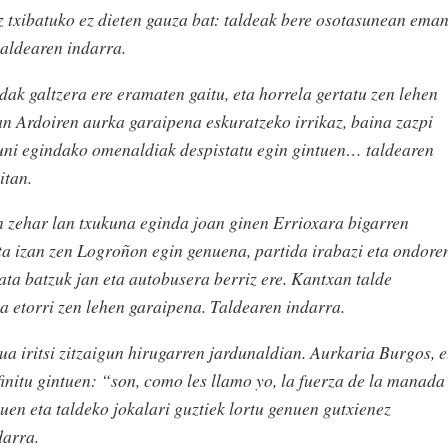
 txibatuko ez dieten gauza bat: taldeak bere osotasunean ema
taldearen indarra.
dak galtzera ere eramaten gaitu, eta horrela gertatu zen lehen
n Ardoiren aurka garaipena eskuratzeko irrikaz, baina zazpi
kuni egindako omenaldiak despistatu egin gintuen… taldearen
itan.
n zehar lan txukuna eginda joan ginen Errioxara bigarren
ta izan zen Logroñon egin genuena, partida irabazi eta ondore
ta batzuk jan eta autobusera berriz ere. Kantxan talde
la etorri zen lehen garaipena. Taldearen indarra.
 iritsi zitzaigun hirugarren jardunaldian. Aurkaria Burgos, e
finitu gintuen: “son, como les llamo yo, la fuerza de la manada
n eta taldeko jokalari guztiek lortu genuen gutxienez
darra.