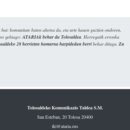
bat: komunitate baten ahotsa da, eta urte hauen guztien ondoren,
ino gehiago:
ATARIAk behar du Tolosaldea
. Horregatik erronka
kualdeko 28 herrietan hamarna harpidedun berri
behar ditugu.
Zu
Tolosaldeko Komunikazio Taldea S.M.
San Esteban, 20 Tolosa 20400
tkt@ataria.eus