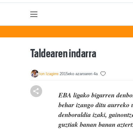
Taldearen indarra
Ion Izagirre
2015eko azaroaren 4a
EBA ligako bigarren denbor
behar izango ditu aurreko 
denboraldia izaki, gainontz
guztiak banan banan aztertz