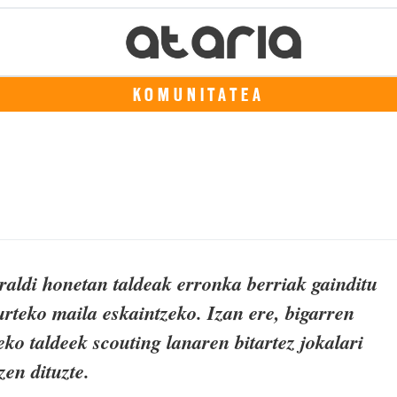
KOMUNITATEA
aldi honetan taldeak erronka berriak gainditu
urteko maila eskaintzeko. Izan ere, bigarren
eko taldeek scouting lanaren bitartez jokalari
en dituzte.