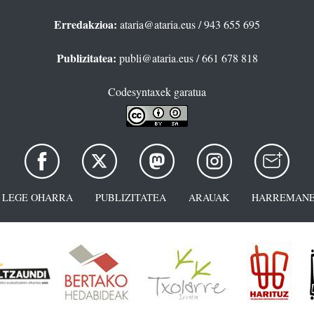
Erredakzioa:
ataria@ataria.eus
/ 943 655 695
Publizitatea:
publi@ataria.eus
/ 661 678 818
Codesyntaxek garatua
LEGE OHARRA
PUBLIZITATEA
ARAUAK
HARREMANE