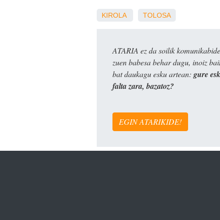
KIROLA
TOLOSA
ATARIA ez da soilik komunikabide 
zuen babesa behar dugu, inoiz ba
bat daukagu esku artean:
gure es
falta zara, bazatoz?
EGIN ATARIKIDE!