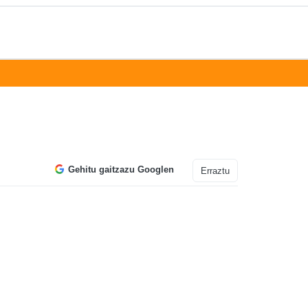
Gehitu gaitzazu Googlen
Erraztu