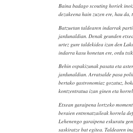
Baina badago scouting horiek inoiz
dezakeena hain zuzen ere, hau da, 
Batzuetan taldearen indarrak parti
jardunaldian. Denak geunden etxea
urtez gure taldekidea izan den La
indarra kasu honetan ere, ordu txik
Behin ospakizunak pasata eta aste
jardunaldian. Arratsalde pasa poli
bertako gastronomiaz gozatuz, boka
kontzentratua izan ginen eta horre
Etxean garaipena lortzeko momentua
beraien entrenatzaileak horrela de
Lehenengo garaipena eskuratu genue
saskiratze bat egitea. Taldearen in