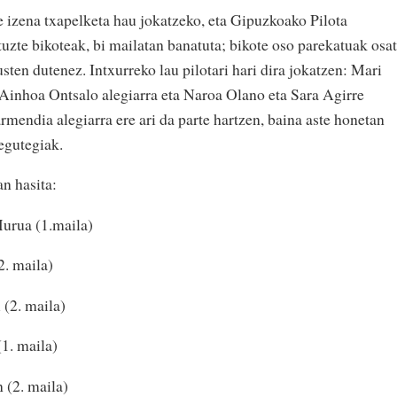
 izena txapelketa hau jokatzeko, eta Gipuzkoako Pilota
uzte bikoteak, bi mailatan banatuta; bikote oso parekatuak osa
sten dutenez. Intxurreko lau pilotari hari dira jokatzen: Mari
 Ainhoa Ontsalo alegiarra eta Naroa Olano eta Sara Agirre
mendia alegiarra ere ari da parte hartzen, baina aste honetan
egutegiak.
an hasita:
Murua (1.maila)
2. maila)
 (2. maila)
1. maila)
 (2. maila)