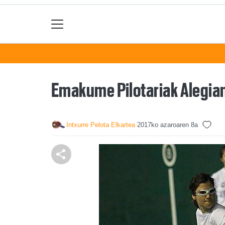
Emakume Pilotariak Alegia
Intxurre Pelota Elkartea
2017ko azaroaren 8a