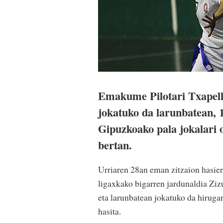
Emakume Pilotari Txapelk
jokatuko da larunbatean, 1
Gipuzkoako pala jokalari 
bertan.
Urriaren 28an eman zitzaion hasiera
ligaxkako bigarren jardunaldia Ziz
eta larunbatean jokatuko da hirugar
hasita.