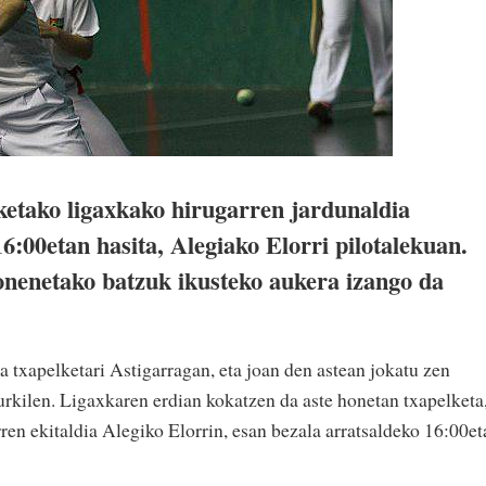
etako ligaxkako hirugarren jardunaldia
6:00etan hasita, Alegiako Elorri pilotalekuan.
onenetako batzuk ikusteko aukera izango da
 txapelketari Astigarragan, eta joan den astean jokatu zen
urkilen. Ligaxkaren erdian kokatzen da aste honetan txapelketa
ren ekitaldia Alegiko Elorrin, esan bezala arratsaldeko 16:00et