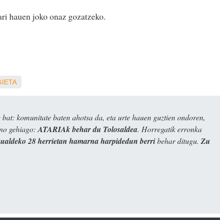
ri hauen joko onaz gozatzeko.
GIETA
bat: komunitate baten ahotsa da, eta urte hauen guztien ondoren,
ino gehiago:
ATARIAk behar du Tolosaldea
. Horregatik erronka
kualdeko 28 herrietan hamarna harpidedun berri
behar ditugu.
Zu