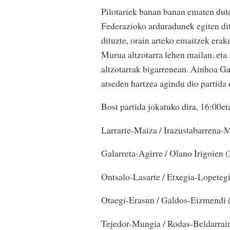
Pilotariek banan banan ematen dute
Federazioko arduradunek egiten dit
dituzte, orain arteko emaitzek eraku
Murua altzotarra lehen mailan, eta
altzotarrak bigarrenean. Ainhoa Gar
atseden hartzea agindu dio partida 
Bost partida jokatuko dira, 16:00et
Larrarte-Maiza / Irazustabarrena-
Galarreta-Agirre / Olano Irigoien (
Ontsalo-Lasarte / Etxegia-Lopetegi
Otaegi-Erasun / Galdos-Eizmendi (
Tejedor-Mungia / Rodas-Beldarrain