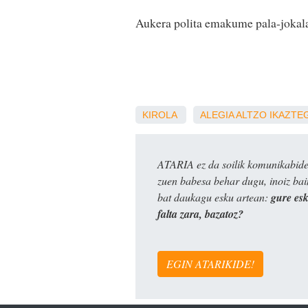
Aukera polita emakume pala-jokala
KIROLA
ALEGIA
ALTZO
IKAZTE
ATARIA ez da soilik komunikabide 
zuen babesa behar dugu, inoiz ba
bat daukagu esku artean:
gure es
falta zara, bazatoz?
EGIN ATARIKIDE!