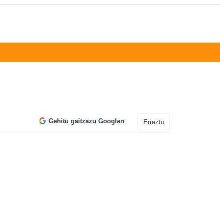
Gehitu gaitzazu Googlen
Erraztu