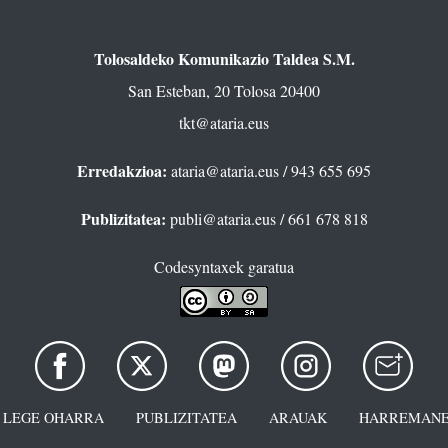
Tolosaldeko Komunikazio Taldea S.M.
San Esteban, 20 Tolosa 20400
tkt@ataria.eus
Erredakzioa:
ataria@ataria.eus
/ 943 655 695
Publizitatea:
publi@ataria.eus
/ 661 678 818
Codesyntaxek garatua
LEGE OHARRA
PUBLIZITATEA
ARAUAK
HARREMANE