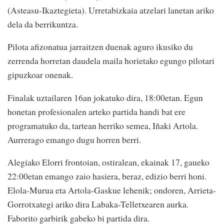
(Asteasu-Ikaztegieta). Urretabizkaia atzelari lanetan ariko
dela da berrikuntza.
Pilota afizonatua jarraitzen duenak aguro ikusiko du
zerrenda horretan daudela maila horietako egungo pilotari
gipuzkoar onenak.
Finalak uztailaren 16an jokatuko dira, 18:00etan. Egun
honetan profesionalen arteko partida handi bat ere
programatuko da, tartean herriko semea, Iñaki Artola.
Aurrerago emango dugu horren berri.
Alegiako Elorri frontoian, ostiralean, ekainak 17, gaueko
22:00etan emango zaio hasiera, beraz, edizio berri honi.
Elola-Murua eta Artola-Gaskue lehenik; ondoren, Arrieta-
Gorrotxategi ariko dira Labaka-Telletxearen aurka.
Faborito garbirik gabeko bi partida dira.