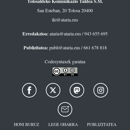
Tolosaldeko Komunikazio Taldea S.M.
San Esteban, 20 Tolosa 20400
tkt@ataria.eus
Erredakzioa:
ataria@ataria.eus
/ 943 655 695
Publizitatea:
publi@ataria.eus
/ 661 678 818
Codesyntaxek garatua
HONI BURUZ
LEGE OHARRA
PUBLIZITATEA