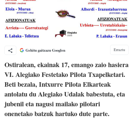
Erraztu
Gehitu gaitzazu Googlen
Ostiralean, ekainak 17, emango zaio hasiera
VI. Alegiako Festetako Pilota Txapelketari.
Beti bezala, Intxurre Pilota Elkarteak
antolatu du Alegiako Udalak babestuta, eta
jubenil eta nagusi mailako pilotari
onenetako batzuk hartuko dute parte.