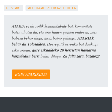
FESTAK
ALEGIA
ALTZO
IKAZTEGIETA
ATARIA ez da soilik komunikabide bat: komunitate
baten ahotsa da, eta urte hauen guztien ondoren, zuen
babesa behar dugu, inoiz baino gehiago:
ATARIAk
behar du Tolosaldea
. Horregatik erronka bat daukagu
esku artean:
gure eskualdeko 28 herrietan hamarna
harpidedun berri
behar ditugu.
Zu falta zara, bazatoz?
EGIN ATARIKIDE!