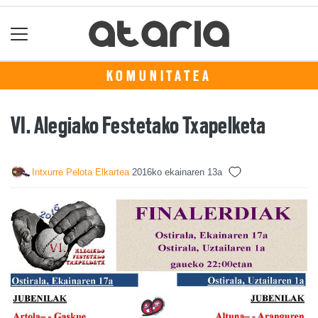
KOMUNITATEA
VI. Alegiako Festetako Txapelketa
Intxurre Pelota Elkartea
2016ko ekainaren 13a