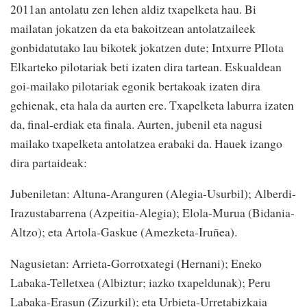
2011an antolatu zen lehen aldiz txapelketa hau. Bi
mailatan jokatzen da eta bakoitzean antolatzaileek
gonbidatutako lau bikotek jokatzen dute; Intxurre PIlota
Elkarteko pilotariak beti izaten dira tartean. Eskualdean
goi-mailako pilotariak egonik bertakoak izaten dira
gehienak, eta hala da aurten ere. Txapelketa laburra izaten
da, final-erdiak eta finala. Aurten, jubenil eta nagusi
mailako txapelketa antolatzea erabaki da. Hauek izango
dira partaideak:
Jubeniletan: Altuna-Aranguren (Alegia-Usurbil); Alberdi-
Irazustabarrena (Azpeitia-Alegia); Elola-Murua (Bidania-
Altzo); eta Artola-Gaskue (Amezketa-Iruñea).
Nagusietan: Arrieta-Gorrotxategi (Hernani); Eneko
Labaka-Telletxea (Albiztur; iazko txapeldunak); Peru
Labaka-Erasun (Zizurkil); eta Urbieta-Urretabizkaia