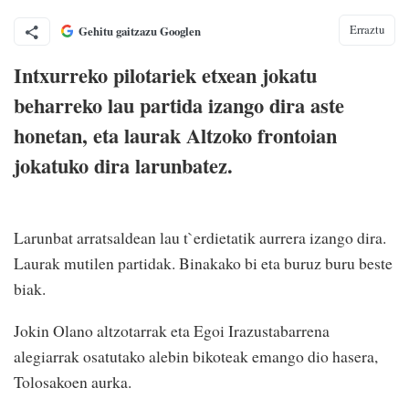
Erraztu
Gehitu gaitzazu Googlen
Intxurreko pilotariek etxean jokatu
beharreko lau partida izango dira aste
honetan, eta laurak Altzoko frontoian
jokatuko dira larunbatez.
Larunbat arratsaldean lau t`erdietatik aurrera izango dira.
Laurak mutilen partidak. Binakako bi eta buruz buru beste
biak.
Jokin Olano altzotarrak eta Egoi Irazustabarrena
alegiarrak osatutako alebin bikoteak emango dio hasera,
Tolosakoen aurka.