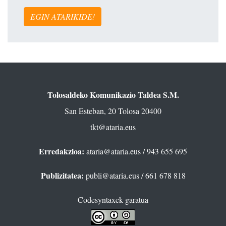
EGIN ATARIKIDE!
Tolosaldeko Komunikazio Taldea S.M.
San Esteban, 20 Tolosa 20400
tkt@ataria.eus
Erredakzioa:
ataria@ataria.eus
/ 943 655 695
Publizitatea:
publi@ataria.eus
/ 661 678 818
Codesyntaxek garatua