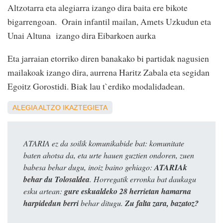
Altzotarra eta alegiarra izango dira baita ere bikote
bigarrengoan. Orain infantil mailan, Amets Uzkudun eta
Unai Altuna izango dira Eibarkoen aurka
Eta jarraian etorriko diren banakako bi partidak nagusien
mailakoak izango dira, aurrena Haritz Zabala eta segidan
Egoitz Gorostidi. Biak lau t`erdiko modalidadean.
ALEGIA
ALTZO
IKAZTEGIETA
ATARIA ez da soilik komunikabide bat: komunitate
baten ahotsa da, eta urte hauen guztien ondoren, zuen
babesa behar dugu, inoiz baino gehiago:
ATARIAk
behar du Tolosaldea
. Horregatik erronka bat daukagu
esku artean:
gure eskualdeko 28 herrietan hamarna
harpidedun berri
behar ditugu.
Zu falta zara, bazatoz?