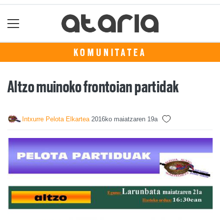
KOMUNITATEA
Altzo muinoko frontoian partidak
Intxurre Pelota Elkartea
2016ko maiatzaren 19a