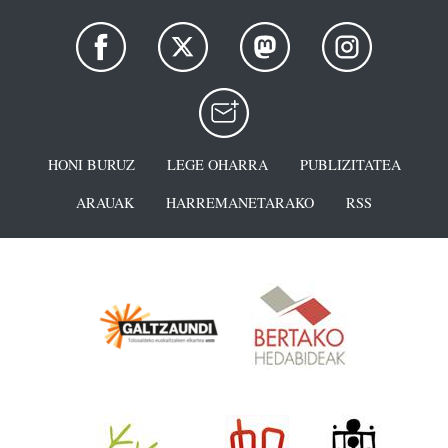
HONI BURUZ
LEGE OHARRA
PUBLIZITATEA
ARAUAK
HARREMANETARAKO
RSS