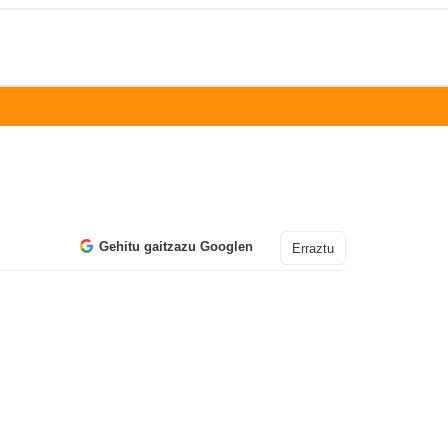
Gehitu gaitzazu Googlen
Erraztu