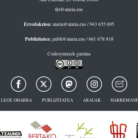
tkt@ataria.eus
Erredakzioa:
ataria@ataria.eus
/ 943 655 695
Publizitatea:
publi@ataria.eus
/ 661 678 818
Codesyntaxek garatua
LEGE OHARRA
PUBLIZITATEA
ARAUAK
HARREMANE