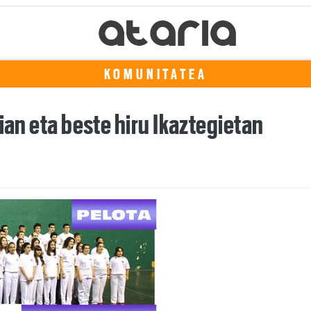
KOMUNITATEA
ian eta beste hiru Ikaztegietan