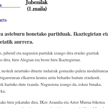
ra asteburu honetako partiduak. Ikaztegietan et
etatik aurrera.
, jubenil eta nagusien partidak izango dira etxeko guztiak
o dira, hiru Alegian eta beste hiru Ikaztegietan.
, neskek neurtuko dituzte indarrak gomazko paleta modalitatea
 bigarrenean elkarren kontra aritu beharko baitute etxekoek.
ek hartuko dute txanda. Nagusiena izango da, eskuz binaka,
rka.
lako hiru jokatuko dira. IKer Arandia eta Aitor Murua bikotea