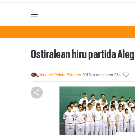
Ostiralean hiru partida Aleg
Intxurre Pelota Elkartea
2016ko otsailaren 23a