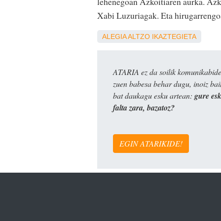
lehenegoan Azkoitiaren aurka. Azko
Xabi Luzuriagak. Eta hirugarrengoan
ALEGIA
ALTZO
IKAZTEGIETA
ATARIA ez da soilik komunikabide 
zuen babesa behar dugu, inoiz ba
bat daukagu esku artean:
gure es
falta zara, bazatoz?
EGIN ATARIKIDE!