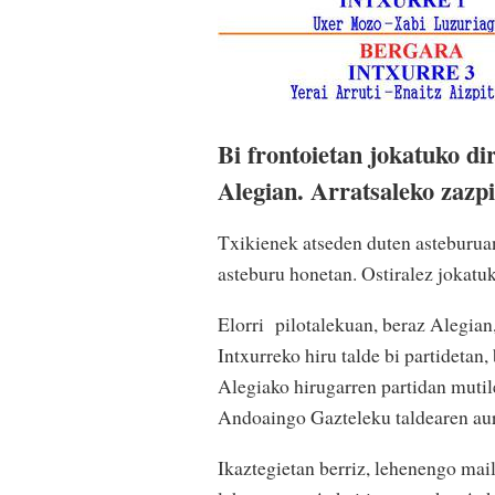
Bi frontoietan jokatuko di
Alegian. Arratsaleko zazpi
Txikienek atseden duten asteburuan
asteburu honetan. Ostiralez jokatuk
Elorri pilotalekuan, beraz Alegian
Intxurreko hiru talde bi partidetan,
Alegiako hirugarren partidan mutil
Andoaingo Gazteleku taldearen au
Ikaztegietan berriz, lehenengo mai