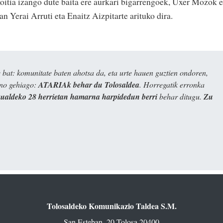
itia izango dute baita ere aurkari bigarrengoek, Uxer Mozok e
 Yerai Arruti eta Enaitz Aizpitarte arituko dira.
bat: komunitate baten ahotsa da, eta urte hauen guztien ondoren,
ino gehiago:
ATARIAk behar du Tolosaldea
. Horregatik erronka
kualdeko 28 herrietan hamarna harpidedun berri
behar ditugu.
Zu
Tolosaldeko Komunikazio Taldea S.M.
San Esteban, 20 Tolosa 20400