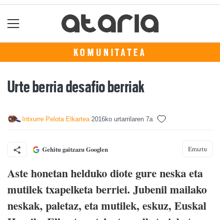
KOMUNITATEA
Urte berria desafio berriak
Intxurre Pelota Elkartea
2016ko urtarrilaren 7a
Erraztu
Gehitu gaitzazu Googlen
Aste honetan helduko diote gure neska eta
mutilek txapelketa berriei. Jubenil mailako
neskak, paletaz, eta mutilek, eskuz, Euskal