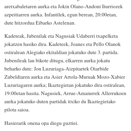
aretxabaletaren aurka eta Jokin Olano-Andoni Iturriozek
azpeitiarren aurka. Infantilek, egun berean, 20:00etan,
dute hitzordua Eibarko Astelenan.
Kadeteak, Jubenilak eta Nagusiak Udaberri txapelketa
jokatzen hasiko dira. Kadeteek, Joanes eta Pello Olanok
ostiralean Alegiako ekitaldian jokatuko dute 3. partida.
Jubenileak lau bikote ditugu, elkarren aurka jokatu
beharko dute: Jon Luzuriaga-Aizpitartek Oiarbide
Zubeldiaren aurka eta Asier Artola-Muruak Mozo-Xabier
Luzuriagaren aurka; Ikaztegietan jokatuko dira ostiralean,
19:00etan hasita. Nagusiek, Arrue-Amaiurrek Allerrukoen
aurka jokatuko duten partidak itxiko du Ikaztegietako
pilota saioa.
Hasierarik onena opa diegu guztiei.