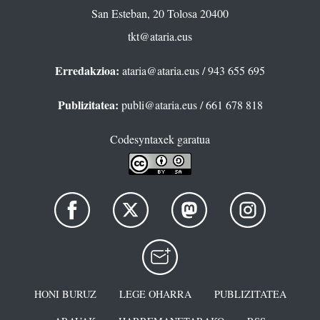
San Esteban, 20 Tolosa 20400
tkt@ataria.eus
Erredakzioa:
ataria@ataria.eus
/ 943 655 695
Publizitatea:
publi@ataria.eus
/ 661 678 818
Codesyntaxek garatua
HONI BURUZ
LEGE OHARRA
PUBLIZITATEA