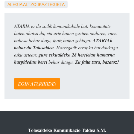
ALEGIA
ALTZO
IKAZTEGIETA
ATARIA ez da soilik komunikabide bat: komunitate
baten ahotsa da, eta urte hauen guztien ondoren, zuen
babesa behar dugu, inoiz baino gehiago:
ATARIAk
behar du Tolosaldea
. Horregatik erronka bat daukagu
esku artean:
gure eskualdeko 28 herrietan hamarna
harpidedun berri
behar ditugu.
Zu falta zara, bazatoz?
EGIN ATARIKIDE!
Tolosaldeko Komunikazio Taldea S.M.