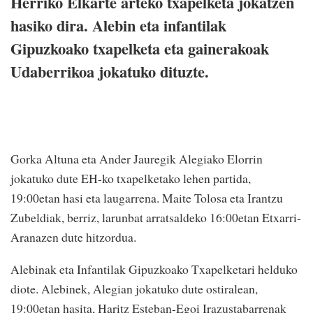
Herriko Elkarte arteko txapelketa jokatzen
hasiko dira. Alebin eta infantilak
Gipuzkoako txapelketa eta gainerakoak
Udaberrikoa jokatuko dituzte.
Gorka Altuna eta Ander Jauregik Alegiako Elorrin
jokatuko dute EH-ko txapelketako lehen partida,
19:00etan hasi eta laugarrena. Maite Tolosa eta Irantzu
Zubeldiak, berriz, larunbat arratsaldeko 16:00etan Etxarri-
Aranazen dute hitzordua.
Alebinak eta Infantilak Gipuzkoako Txapelketari helduko
diote. Alebinek, Alegian jokatuko dute ostiralean,
19:00etan hasita, Haritz Esteban-Egoi Irazustabarrenak