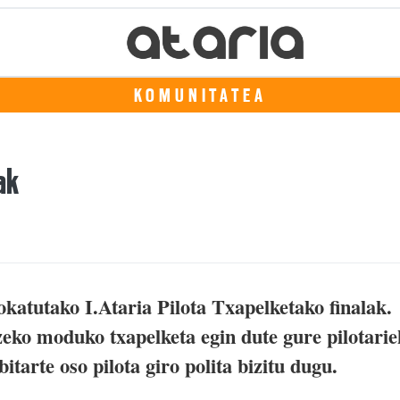
KOMUNITATEA
ak
katutako I.Ataria Pilota Txapelketako finalak.
eko moduko txapelketa egin dute gure pilotarie
itarte oso pilota giro polita bizitu dugu.