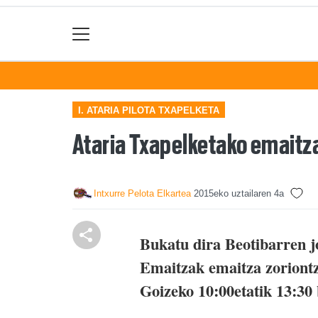
I. ATARIA PILOTA TXAPELKETA
Ataria Txapelketako emaitz
Intxurre Pelota Elkartea
2015eko uztailaren 4a
Bukatu dira Beotibarren jo
Emaitzak emaitza zoriontz
Goizeko 10:00etatik 13:30 b