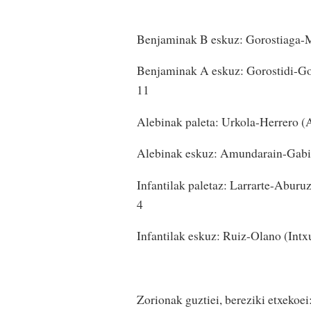
Benjaminak B eskuz: Gorostiaga-Mu
Benjaminak A eskuz: Gorostidi-Goro
11
Alebinak paleta: Urkola-Herrero (A
Alebinak eskuz: Amundarain-Gabiro
Infantilak paletaz: Larrarte-Aburu
4
Infantilak eskuz: Ruiz-Olano (Intxu
Zorionak guztiei, bereziki etxekoe