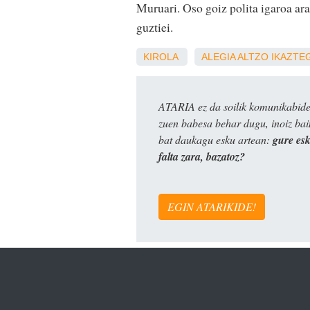
Muruari. Oso goiz polita igaroa ara
guztiei.
KIROLA
ALEGIA
ALTZO
IKAZTE
ATARIA ez da soilik komunikabide 
zuen babesa behar dugu, inoiz ba
bat daukagu esku artean:
gure es
falta zara, bazatoz?
EGIN ATARIKIDE!