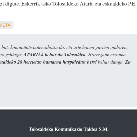
zi digute. Eskerrik asko Tolosaldeko Ataria eta eskualdeko P.E.
GIETA
bat: komunitate baten ahotsa da, eta urte hauen guztien ondoren,
ino gehiago:
ATARIAk behar du Tolosaldea
. Horregatik erronka
kualdeko 28 herrietan hamarna harpidedun berri
behar ditugu.
Zu
Tolosaldeko Komunikazio Taldea S.M.