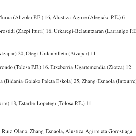
rua (Altzoko P.E.) 16, Alustiza-Agirre (Alegiako P.E.) 6
stidi (Zazpi Iturri) 16, Urkaregi-Belauntzaran (Larraulgo P.E
tzapar) 20, Otegi-Urdanbilleta (Atzapar) 11
ndo (Tolosa P.E.) 16. Etxeberria-Ugartemendia (Ziotza) 12
za (Bidania-Goiako Paleta Eskola) 25, Zhang-Esnaola (Intxurre
rre) 18, Estarbe-Lopetegi (Tolosa P.E.) 11
i: Ruiz-Olano, Zhang-Esnaola, Alustiza-Agirre eta Gorostiaga-