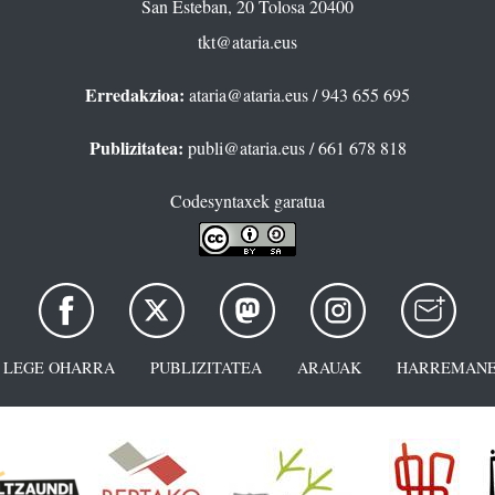
San Esteban, 20 Tolosa 20400
tkt@ataria.eus
Erredakzioa:
ataria@ataria.eus
/ 943 655 695
Publizitatea:
publi@ataria.eus
/ 661 678 818
Codesyntaxek garatua
LEGE OHARRA
PUBLIZITATEA
ARAUAK
HARREMANE