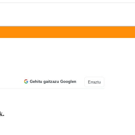
Gehitu gaitzazu Googlen
Erraztu
k.