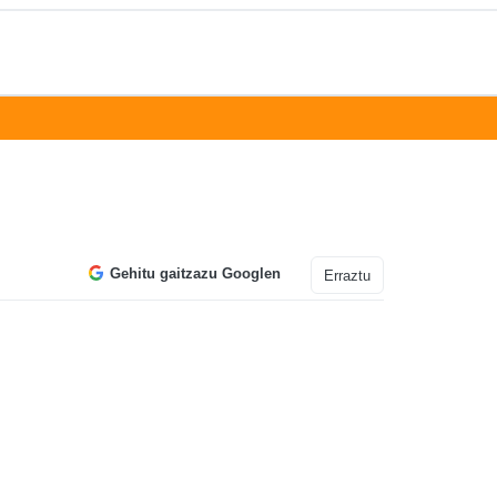
Gehitu gaitzazu Googlen
Erraztu