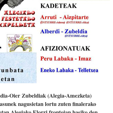
ndia-Oier Zubeldiak (Alegia-Amezketa)
asunek nagusietan lortu zuten finalerako
0etan Alegiako Elorri frontoian hasiko den