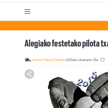
Alegiako festetako pilota tx
Intxurre Pelota Elkartea
2015eko ekainaren 25a