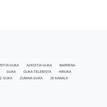
EITIA GUKA
AZKOITIA GUKA
BARRENA
GUKA
GUKA TELEBISTA
HIRUKA
Z GUKA
ZUMAIA GUKA
28 KANALA