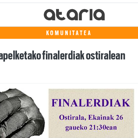
KOMUNITATEA
apelketako finalerdiak ostiralean