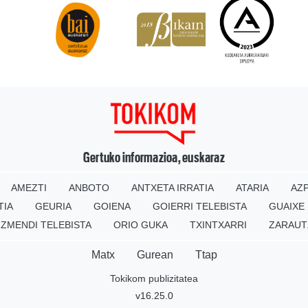
Gertuko informazioa, euskaraz
AMEZTI
ANBOTO
ANTXETA IRRATIA
ATARIA
AZP
TIA
GEURIA
GOIENA
GOIERRI TELEBISTA
GUAIXE
IZMENDI TELEBISTA
ORIO GUKA
TXINTXARRI
ZARAUT
Matx
Gurean
Ttap
Tokikom publizitatea
v16.25.0