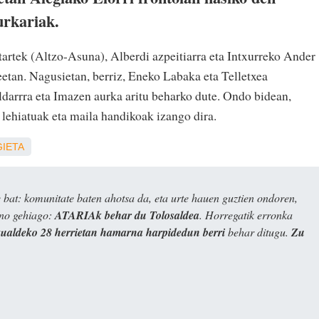
urkariak.
tartek (Altzo-Asuna), Alberdi azpeitiarra eta Intxurreko Ander
eetan. Nagusietan, berriz, Eneko Labaka eta Telletxea
ildarrra eta Imazen aurka aritu beharko dute. Ondo bidean,
 lehiatuak eta maila handikoak izango dira.
GIETA
bat: komunitate baten ahotsa da, eta urte hauen guztien ondoren,
ino gehiago:
ATARIAk behar du Tolosaldea
. Horregatik erronka
kualdeko 28 herrietan hamarna harpidedun berri
behar ditugu.
Zu