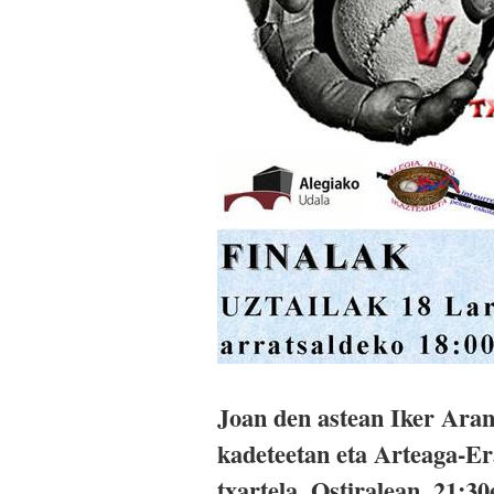
Joan den astean Iker Ara
kadeteetan eta Arteaga-Er
txartela. Ostiralean, 21:3