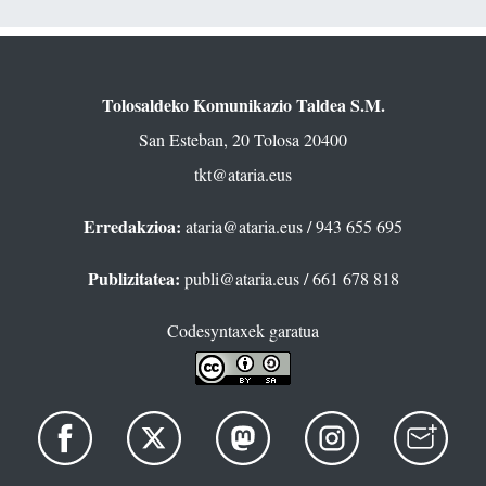
Tolosaldeko Komunikazio Taldea S.M.
San Esteban, 20 Tolosa 20400
tkt@ataria.eus
Erredakzioa:
ataria@ataria.eus
/ 943 655 695
Publizitatea:
publi@ataria.eus
/ 661 678 818
Codesyntaxek garatua