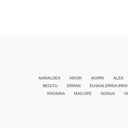
AIARALDEA
AIKOR
AIURRI
ALEA
BEGITU
ERRAN
EUSKALERRIA IRRA
KRONIKA
MAILOPE
NOAUA
O