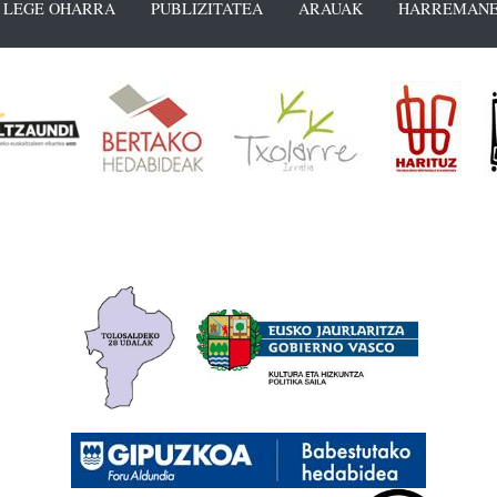
LEGE OHARRA
PUBLIZITATEA
ARAUAK
HARREMANE