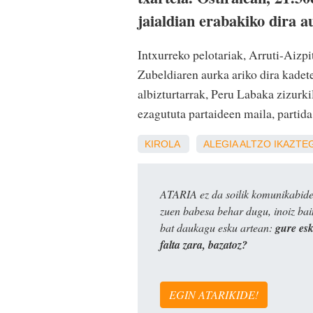
jaialdian erabakiko dira a
Intxurreko pelotariak, Arruti-Aizpi
Zubeldiaren aurka ariko dira kadet
albizturtarrak, Peru Labaka zizurk
ezagututa partaideen maila, partida
KIROLA
ALEGIA
ALTZO
IKAZTE
ATARIA ez da soilik komunikabide 
zuen babesa behar dugu, inoiz ba
bat daukagu esku artean:
gure es
falta zara, bazatoz?
EGIN ATARIKIDE!