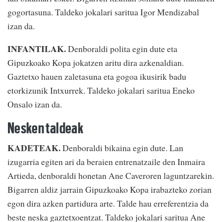
gogortasuna. Taldeko jokalari saritua Igor Mendizabal
izan da.
INFANTILAK.
Denboraldi polita egin dute eta
Gipuzkoako Kopa jokatzen aritu dira azkenaldian.
Gaztetxo hauen zaletasuna eta gogoa ikusirik badu
etorkizunik Intxurrek. Taldeko jokalari saritua Eneko
Onsalo izan da.
Nesken taldeak
KADETEAK.
Denboraldi bikaina egin dute. Lan
izugarria egiten ari da beraien entrenatzaile den Inmaira
Artieda, denboraldi honetan Ane Caveroren laguntzarekin.
Bigarren aldiz jarrain Gipuzkoako Kopa irabazteko zorian
egon dira azken partidura arte. Talde hau erreferentzia da
beste neska gaztetxoentzat. Taldeko jokalari saritua Ane