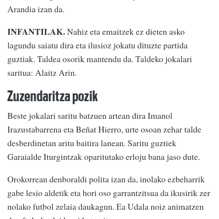
Arandia izan da.
INFANTILAK.
Nahiz eta emaitzek ez dieten asko
lagundu saiatu dira eta ilusioz jokatu dituzte partida
guztiak. Taldea osorik mantendu da. Taldeko jokalari
saritua: Alaitz Arin.
Zuzendaritza pozik
Beste jokalari saritu batzuen artean dira Imanol
Irazustabarrena eta Beñat Hierro, urte osoan zehar talde
desberdinetan aritu baitira lanean. Saritu guztiek
Garaialde Iturgintzak oparitutako erloju bana jaso dute.
Orokorrean denboraldi polita izan da, inolako ezbeharrik
gabe lesio aldetik eta hori oso garrantzitsua da ikusirik zer
nolako futbol zelaia daukagun. Ea Udala noiz animatzen