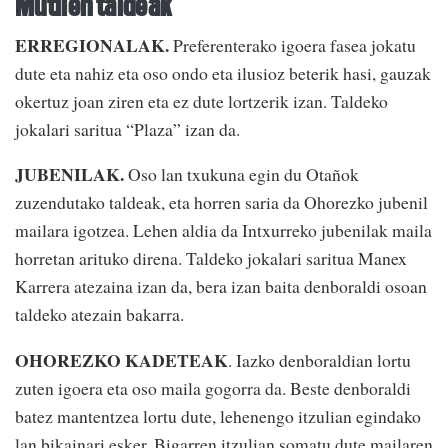
Mutilen taldeak
ERREGIONALAK.
Preferenterako igoera fasea jokatu
dute eta nahiz eta oso ondo eta ilusioz beterik hasi, gauzak
okertuz joan ziren eta ez dute lortzerik izan. Taldeko
jokalari saritua “Plaza” izan da.
JUBENILAK.
Oso lan txukuna egin du Otañok
zuzendutako taldeak, eta horren saria da Ohorezko jubenil
mailara igotzea. Lehen aldia da Intxurreko jubenilak maila
horretan arituko direna. Taldeko jokalari saritua Manex
Karrera atezaina izan da, bera izan baita denboraldi osoan
taldeko atezain bakarra.
OHOREZKO KADETEAK
. Iazko denboraldian lortu
zuten igoera eta oso maila gogorra da. Beste denboraldi
batez mantentzea lortu dute, lehenengo itzulian egindako
lan bikainari esker. Bigarren itzulian somatu dute mailaren