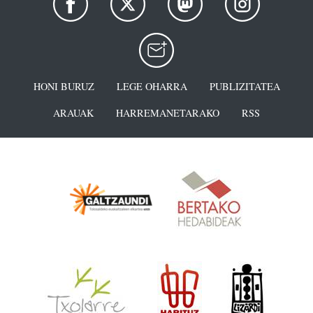
HONI BURUZ
LEGE OHARRA
PUBLIZITATEA
ARAUAK
HARREMANETARAKO
RSS