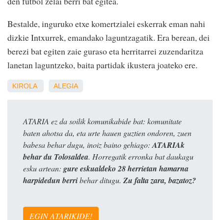
den futbol zelai berri bat egitea.
Bestalde, inguruko etxe komertzialei eskerrak eman nahi
dizkie Intxurrek, emandako laguntzagatik. Era berean, dei
berezi bat egiten zaie guraso eta herritarrei zuzendaritza
lanetan laguntzeko, baita partidak ikustera joateko ere.
KIROLA
ALEGIA
ATARIA ez da soilik komunikabide bat: komunitate
baten ahotsa da, eta urte hauen guztien ondoren, zuen
babesa behar dugu, inoiz baino gehiago:
ATARIAk
behar du Tolosaldea
. Horregatik erronka bat daukagu
esku artean:
gure eskualdeko 28 herrietan hamarna
harpidedun berri
behar ditugu.
Zu falta zara, bazatoz?
EGIN ATARIKIDE!