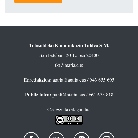
Tolosaldeko Komunikazio Taldea S.M.
San Esteban, 20 Tolosa 20400
tkt@ataria.eus
Erredakzioa:
ataria@ataria.eus
/ 943 655 695
Publizitatea:
publi@ataria.eus
/ 661 678 818
Codesyntaxek garatua