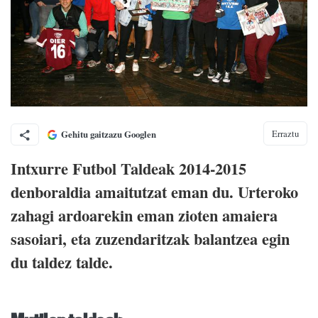
Erraztu
Gehitu gaitzazu Googlen
Intxurre Futbol Taldeak 2014-2015
denboraldia amaitutzat eman du. Urteroko
zahagi ardoarekin eman zioten amaiera
sasoiari, eta zuzendaritzak balantzea egin
du taldez talde.