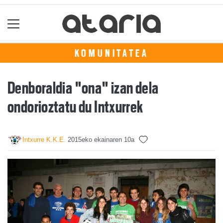
KOMUNITATEA
Denboraldia "ona" izan dela
ondorioztatu du Intxurrek
Intxurre K.K.E.
2015eko ekainaren 10a