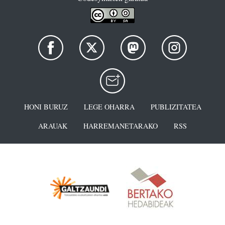
HONI BURUZ
LEGE OHARRA
PUBLIZITATEA
ARAUAK
HARREMANETARAKO
RSS