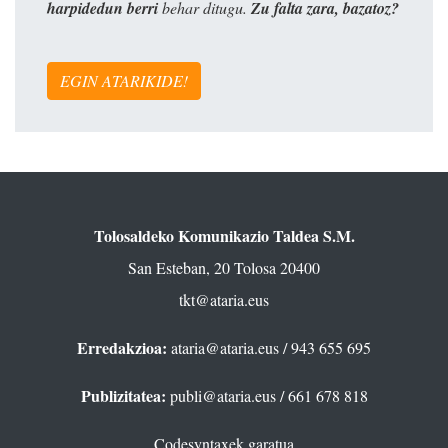
harpidedun berri
behar ditugu.
Zu falta zara, bazatoz?
EGIN ATARIKIDE!
Tolosaldeko Komunikazio Taldea S.M.
San Esteban, 20 Tolosa 20400
tkt@ataria.eus
Erredakzioa:
ataria@ataria.eus
/ 943 655 695
Publizitatea:
publi@ataria.eus
/ 661 678 818
Codesyntaxek garatua