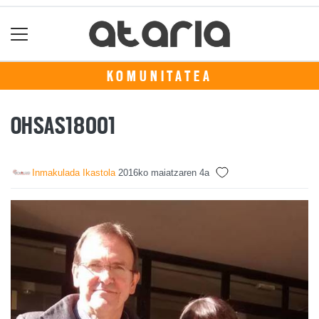
KOMUNITATEA
OHSAS18001
Inmakulada Ikastola
2016ko maiatzaren 4a