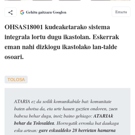
Erraztu
Gehitu gaitzazu Googlen
OHSAS18001 kudeaketarako sistema
integrala lortu dugu ikastolan. Eskerrak
eman nahi dizkiogu ikastolako lan-talde
osoari.
TOLOSA
ATARIA ez da soilik komunikabide bat: komunitate
baten ahotsa da, eta urte hauen guztien ondoren, zuen
babesa behar dugu, inoiz baino gehiago:
ATARIAk
behar du Tolosaldea
. Horregatik erronka bat daukagu
esku artean:
gure eskualdeko 28 herrietan hamarna