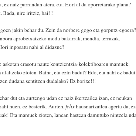
, ez naiz parrandan atera, e.a. Hori al da oporretarako plana?
Bada, nire iritziz, bai!!!
goen jakin behar du. Zein da norbere gogo eta gorputz-egoera
enbora aprobetxatzeko modu bakarrak, mendia, terrazak,
Hori inposatu nahi al didazue?
tze askotan erasotu naute kontzientzia-kolektiboaren mamuek.
afaltzeko zioten. Baina, eta ezin badut? Edo, eta nahi ez badut
itzen dudana sentitzen dudalako? Ez horixe!!!
har dut eta aurtengo udan ez naiz ikertzailea izan, ez neukan
ahi nuen, ez besterik. Aurten,
felix
hausnartzailea agertu da, ez
muak! Eta mamuek zioten, lanean hastean damutuko nintzela ud