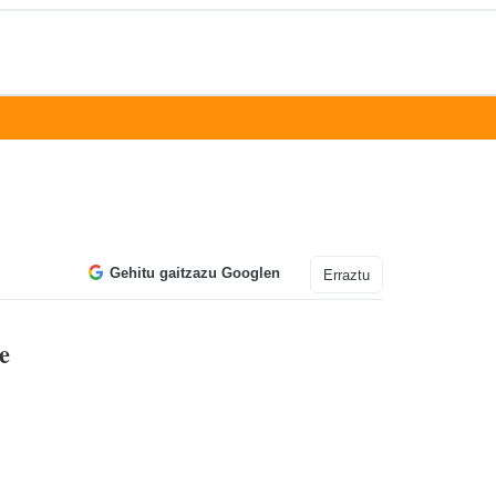
Gehitu gaitzazu Googlen
Erraztu
e
.