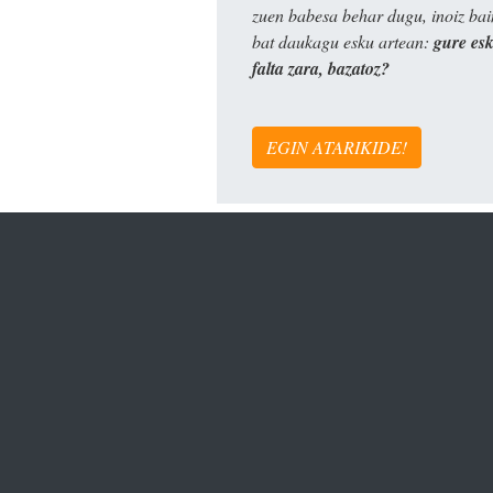
zuen babesa behar dugu, inoiz ba
bat daukagu esku artean:
gure es
falta zara, bazatoz?
EGIN ATARIKIDE!