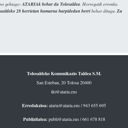
ino gehiago:
ATARIAk behar du Tolosaldea
. Horregatik erronka
kualdeko 28 herrietan hamarna harpidedun berri
behar ditugu.
Zu
Tolosaldeko Komunikazio Taldea S.M.
San Esteban, 20 Tolosa 20400
tkt@ataria.eus
Erredakzioa:
ataria@ataria.eus
/ 943 655 695
Publizitatea:
publi@ataria.eus
/ 661 678 818