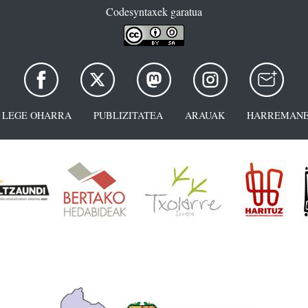
Codesyntaxek garatua
LEGE OHARRA
PUBLIZITATEA
ARAUAK
HARREMANE