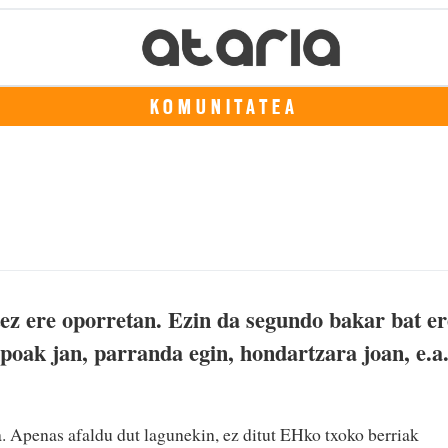
KOMUNITATEA
ez ere oporretan. Ezin da segundo bakar bat er
npoak jan, parranda egin, hondartzara joan, e.a
ra. Apenas afaldu dut lagunekin, ez ditut EHko txoko berriak