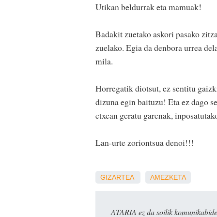
Utikan beldurrak eta mamuak!
Badakit zuetako askori pasako zitza
zuelako. Egia da denbora urrea dela
mila.
Horregatik diotsut, ez sentitu gaiz
dizuna egin baituzu! Eta ez dago s
etxean geratu garenak, inposatutako
Lan-urte zoriontsua denoi!!!
GIZARTEA
AMEZKETA
ATARIA ez da soilik komunikabide 