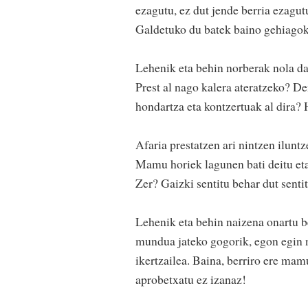
ezagutu, ez dut jende berria ezagutu
Galdetuko du batek baino gehiagok. 
Lehenik eta behin norberak nola da
Prest al nago kalera ateratzeko? D
hondartza eta kontzertuak al dira? 
Afaria prestatzen ari nintzen ilun
Mamu horiek lagunen bati deitu eta 
Zer? Gaizki sentitu behar dut sent
Lehenik eta behin naizena onartu be
mundua jateko gogorik, egon egin n
ikertzailea. Baina, berriro ere ma
aprobetxatu ez izanaz!