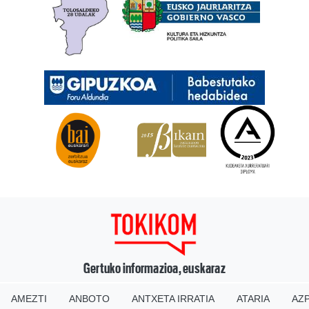
Gertuko informazioa, euskaraz
AMEZTI
ANBOTO
ANTXETA IRRATIA
ATARIA
AZP