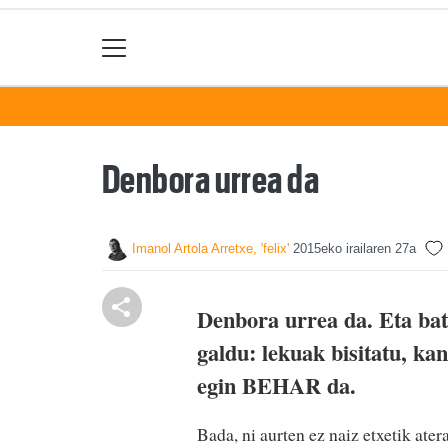
Denbora urrea da
Imanol Artola Arretxe, 'felix'
2015eko irailaren 27a
Denbora urrea da. Eta bat
galdu: lekuak bisitatu, ka
egin BEHAR da.
Bada, ni aurten ez naiz etxetik ate