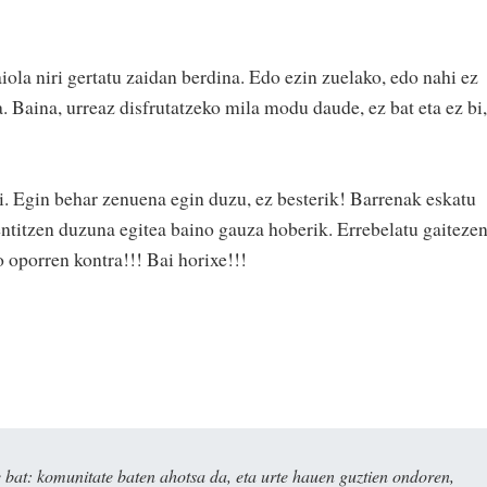
iola niri gertatu zaidan berdina. Edo ezin zuelako, edo nahi ez
. Baina, urreaz disfrutatzeko mila modu daude, ez bat eta ez bi,
ki. Egin behar zenuena egin duzu, ez besterik! Barrenak eskatu
entitzen duzuna egitea baino gauza hoberik. Errebelatu gaiteze
 oporren kontra!!! Bai horixe!!!
bat: komunitate baten ahotsa da, eta urte hauen guztien ondoren,