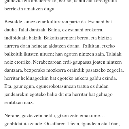
galdezka eta amaierarako, bertso, kantu eta koreografia
berriekin amaitzen dugu.
Bestalde, amezketar kulturaren parte da. Esanahi bat
dauka Talai dantzak. Baina, ez esanahi orokorra,
indibiduala baizik. Bakoitzarentzat berea, eta bizitza
aurrera doan heinean aldatzen doana. Txikitan, etxeko
balkoitik ikusten nituen; han egoten nintzen zain, Talaiak
noiz etorriko. Nerabezaroan erdi-gaupasaz joaten nintzen
dantzara, bezperako mozkorra oraindik pasatzeko zegoela,
herritar helduagoekin bat egoteko aukera galdu ezinda.
Eta, gaur egun, egunerokotasunean tratua ez dudan
jendearekin egoteko balio dit eta herritar bat gehiago
sentitzen naiz.
Nerabe, gazte zein heldu, gizon zein emakume…
gonbidatuta zaude. Otsailaren 15ean, igandean eta 16an,