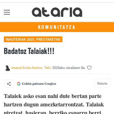
KOMUNITATEA
INAUTERIAK 2015. PRESTAKETAK
Badatoz Talaiak!!!
Imanol Artola Arretxe, 'felix'
2015eko otsailaren 8a
Erraztu
Gehitu gaitzazu Googlen
Talaiek asko esan nahi dute bertan parte
hartzen dugun amezketarrontzat. Talaiak
niretzat, hasieran, herriko esparru berri