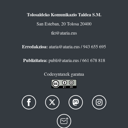
Tolosaldeko Komunikazio Taldea S.M.
San Esteban, 20 Tolosa 20400
tkt@ataria.eus
Erredakzioa:
ataria@ataria.eus
/ 943 655 695
Publizitatea:
publi@ataria.eus
/ 661 678 818
Codesyntaxek garatua