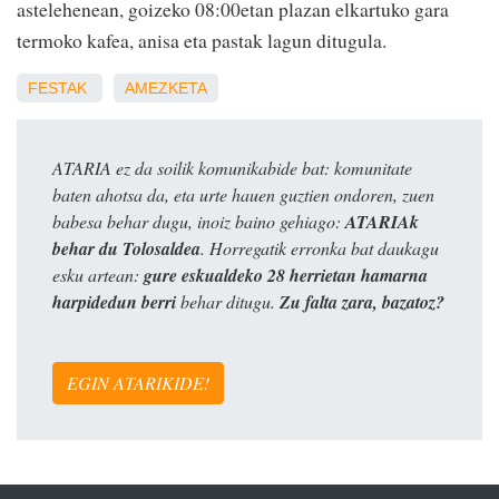
astelehenean, goizeko 08:00etan plazan elkartuko gara
termoko kafea, anisa eta pastak lagun ditugula.
FESTAK
AMEZKETA
ATARIA ez da soilik komunikabide bat: komunitate
baten ahotsa da, eta urte hauen guztien ondoren, zuen
babesa behar dugu, inoiz baino gehiago:
ATARIAk
behar du Tolosaldea
. Horregatik erronka bat daukagu
esku artean:
gure eskualdeko 28 herrietan hamarna
harpidedun berri
behar ditugu.
Zu falta zara, bazatoz?
EGIN ATARIKIDE!