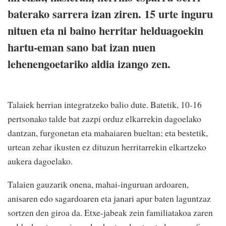
baterako sarrera izan ziren. 15 urte inguru
nituen eta ni baino herritar helduagoekin
hartu-eman sano bat izan nuen
lehenengoetariko aldia izango zen.
Talaiek herrian integratzeko balio dute. Batetik, 10-16
pertsonako talde bat zazpi orduz elkarrekin dagoelako
dantzan, furgonetan eta mahaiaren bueltan; eta bestetik,
urtean zehar ikusten ez dituzun herritarrekin elkartzeko
aukera dagoelako.
Talaien gauzarik onena, mahai-inguruan ardoaren,
anisaren edo sagardoaren eta janari apur baten laguntzaz
sortzen den giroa da. Etxe-jabeak zein familiatakoa zaren