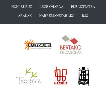
HONI BURUZ
LEGE OHARRA
PUBLIZITATEA
ARAUAK
HARREMANETARAKO
RSS