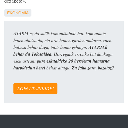
dezakete».
EKONOMIA
ATARIA ez da soilik komunikabide bat: komunitate
baten ahotsa da, eta urte hauen guztien ondoren, zuen
babesa behar dugu, inoiz baino gehiago:
ATARIAk
behar du Tolosaldea
. Horregatik erronka bat daukagu
esku artean:
gure eskualdeko 28 herrietan hamarna
harpidedun berri
behar ditugu.
Zu falta zara, bazatoz?
EGIN ATARIKIDE!