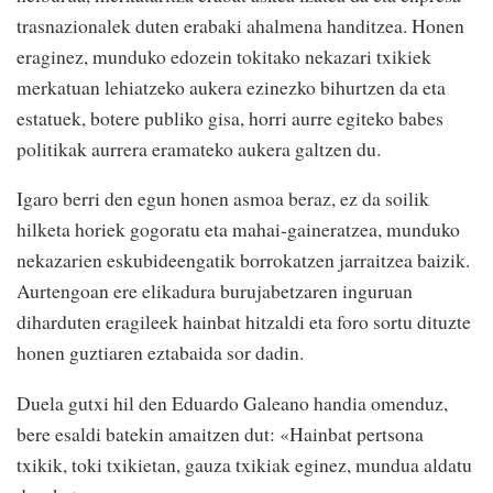
trasnazionalek duten erabaki ahalmena handitzea. Honen
eraginez, munduko edozein tokitako nekazari txikiek
merkatuan lehiatzeko aukera ezinezko bihurtzen da eta
estatuek, botere publiko gisa, horri aurre egiteko babes
politikak aurrera eramateko aukera galtzen du.
Igaro berri den egun honen asmoa beraz, ez da soilik
hilketa horiek gogoratu eta mahai-gaineratzea, munduko
nekazarien eskubideengatik borrokatzen jarraitzea baizik.
Aurtengoan ere elikadura burujabetzaren inguruan
diharduten eragileek hainbat hitzaldi eta foro sortu dituzte
honen guztiaren eztabaida sor dadin.
Duela gutxi hil den Eduardo Galeano handia omenduz,
bere esaldi batekin amaitzen dut: «Hainbat pertsona
txikik, toki txikietan, gauza txikiak eginez, mundua aldatu