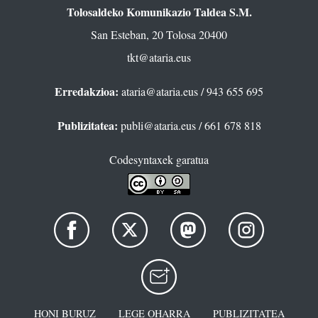
Tolosaldeko Komunikazio Taldea S.M.
San Esteban, 20 Tolosa 20400
tkt@ataria.eus
Erredakzioa:
ataria@ataria.eus
/ 943 655 695
Publizitatea:
publi@ataria.eus
/ 661 678 818
Codesyntaxek garatua
HONI BURUZ
LEGE OHARRA
PUBLIZITATEA