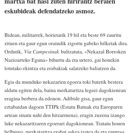
martxa bat hasi zuten hirirantz beraien
eskubideak defendatzeko asmoz.
Bidean, militarrek, horietatik 19 hil eta beste 69 zauritu
zituen eta gaur egun oraindik zigortu gabeko hilketak dira.
Ordutik,
Via Campesinak
bultzatuta, «Nekazal Borroken
Nazioarteko Eguna» bihurtu da eta urtero, gai honekin
lotutako ekintza eta erabakiak salatzeko baliatzen da.
Egia da munduko nekazarien egoera toki batetik bestera
aldatu egiten dela, baina merkataritza legeei dagokienean
eragina berbera da edonon. Adibide gisa, gaur egun
eztabaidan dagoen TTIPk (Estatu Batuak eta Europaren
artean sinatu nahi den hitzarmena), eragin zuzena izango
luke nekazaritzaren egoerari dagokionean. Tratatu honen
helburua, merkataritza erabat askea izatea da eta enpresa