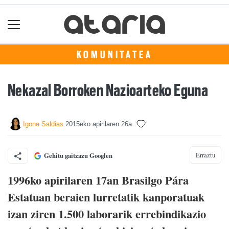
KOMUNITATEA
Nekazal Borroken Nazioarteko Eguna
Igone Saldias
2015eko apirilaren 26a
Erraztu
Gehitu gaitzazu Googlen
1996ko apirilaren 17an Brasilgo Pára
Estatuan beraien lurretatik kanporatuak
izan ziren 1.500 laborarik errebindikazio