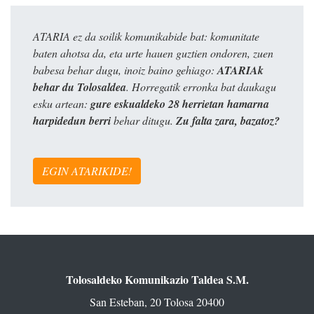
ATARIA ez da soilik komunikabide bat: komunitate
baten ahotsa da, eta urte hauen guztien ondoren, zuen
babesa behar dugu, inoiz baino gehiago:
ATARIAk
behar du Tolosaldea
. Horregatik erronka bat daukagu
esku artean:
gure eskualdeko 28 herrietan hamarna
harpidedun berri
behar ditugu.
Zu falta zara, bazatoz?
EGIN ATARIKIDE!
Tolosaldeko Komunikazio Taldea S.M.
San Esteban, 20 Tolosa 20400