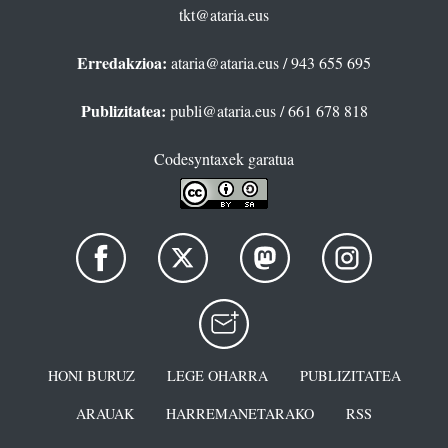
tkt@ataria.eus
Erredakzioa:
ataria@ataria.eus
/ 943 655 695
Publizitatea:
publi@ataria.eus
/ 661 678 818
Codesyntaxek garatua
HONI BURUZ
LEGE OHARRA
PUBLIZITATEA
ARAUAK
HARREMANETARAKO
RSS