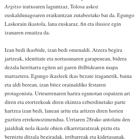
Argitxo
iratxoaren laguntzaz, Tolosa askoz
euskaldunagoaren eraikuntzan zutabeetako bat da. Egungo
Laskorain ikastola, lana euskaraz, fin eta ilusioz egin
izanaren emaitza da.
Izan bedi ikasbide, izan bedi omenaldi. Atzera begira
jartzeak, identitate eta nortasunaren garapenean, bidera
dezala herritarra egiten ari garen ibilbidearen mapa
marraztera. Egungo ikasleek ikas bezate iraganetik, baina
eta aldi berean, izan bitez orainaldiko festaren
protagonista. Urteurrenaren harira egunotan ospatzen ari
diren eta etortzekoak diren ekintza ezberdinetako parte
hartzea izan bedi, lanean aritu eta aritzen diren horien
guztien errekonozimendua. Urriaren 28rako antolatu den
jaialdiak nola ikasle ohien elkarretaratzeak piztu eta
berpiztu ditzala begiradak, irribarreak eta kidetasunak.