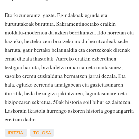
Etorkizunerantz, gazte. Egindakoak eginda eta
burututakoak burututa, Sakramentinoetako eraikin
moldatu-modernoa da azken berrikuntza. Ildo horretan eta
hazteko, hezteko zein bizitzeko modu berritzaileak xede
hartuta, gaur bertako belaunaldia eta etortzekoak direnak
ernal ditzala ikastolak. Aurreko eraikin ezberdinen
testigua hartuta, bizikidetza oinarrian eta maitasunez,
sasoiko eremu euskalduna bermatzen jarrai dezala. Eta
hala, egiteko zerrenda amaigabean eta gaztetasunaren
iturritik, heda beza giza jakintzaren, laguntasunaren eta
bizipozaren sekretua. 50ak historia soil bihur ez daitezen.
Laskorain ikastola hurrengo askoren historia gogoangarria
ere izan dadin.
IRITZIA
TOLOSA