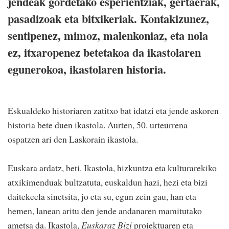
jendeak gordetako esperientziak, gertaerak,
pasadizoak eta bitxikeriak. Kontakizunez,
sentipenez, mimoz, malenkoniaz, eta nola
ez, itxaropenez betetakoa da ikastolaren
egunerokoa, ikastolaren historia.
Eskualdeko historiaren zatitxo bat idatzi eta jende askoren
historia bete duen ikastola. Aurten, 50. urteurrena
ospatzen ari den Laskorain ikastola.
Euskara ardatz, beti. Ikastola, hizkuntza eta kulturarekiko
atxikimenduak bultzatuta, euskaldun hazi, hezi eta bizi
daitekeela sinetsita, jo eta su, egun zein gau, han eta
hemen, lanean aritu den jende andanaren mamitutako
ametsa da. Ikastola,
Euskaraz Bizi
proiektuaren eta