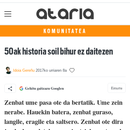
KOMUNITATEA
50ak historia soil bihur ez daitezen
Idoia Gereñu
2017ko urriaren 8a
Erraztu
Gehitu gaitzazu Googlen
Zenbat ume pasa ote da bertatik. Ume zein
nerabe. Hauekin batera, zenbat guraso,
langile, eragile eta saltsero. Zenbat ote dira