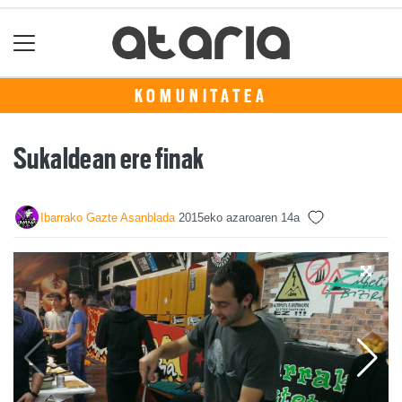
KOMUNITATEA
Sukaldean ere finak
Ibarrako Gazte Asanblada
2015eko azaroaren 14a