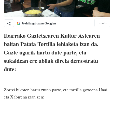
Erraztu
Gehitu gaitzazu Googlen
Ibarrako Gaztetxearen Kultur Astearen
baitan Patata Tortilla lehiaketa izan da.
Gazte ugarik hartu dute parte, eta
sukaldean ere abilak direla demostratu
dute:
Zortzi bikoten hartu zuten parte, eta tortilla goxoena Unai
eta Xabirena izan zen: