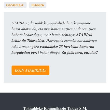
GIZARTEA
IBARRA
ATARIA ez da soilik komunikabide bat: komunitate
baten ahotsa da, eta urte hauen guztien ondoren, zuen
babesa behar dugu, inoiz baino gehiago:
ATARIAk
behar du Tolosaldea
. Horregatik erronka bat daukagu
esku artean:
gure eskualdeko 28 herrietan hamarna
harpidedun berri
behar ditugu.
Zu falta zara, bazatoz?
EGIN ATARIKIDE!
Tolosaldeko Komunikazio Taldea S.M.