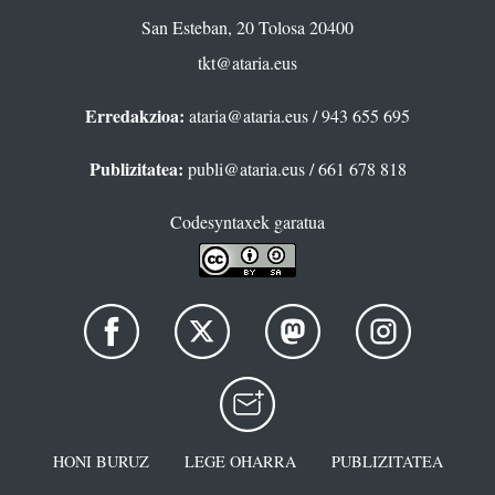
San Esteban, 20 Tolosa 20400
tkt@ataria.eus
Erredakzioa:
ataria@ataria.eus
/ 943 655 695
Publizitatea:
publi@ataria.eus
/ 661 678 818
Codesyntaxek garatua
HONI BURUZ
LEGE OHARRA
PUBLIZITATEA