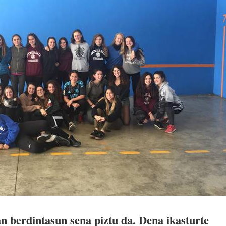
n berdintasun sena piztu da. Dena ikasturte