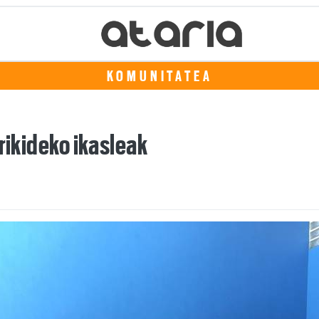
KOMUNITATEA
rikideko ikasleak