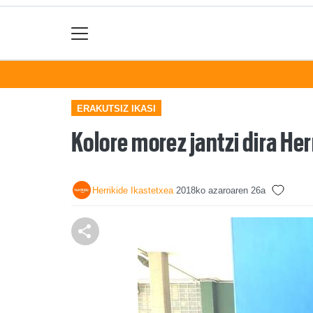
ERAKUTSIZ IKASI
Kolore morez jantzi dira Her
Herrikide Ikastetxea
2018ko azaroaren 26a