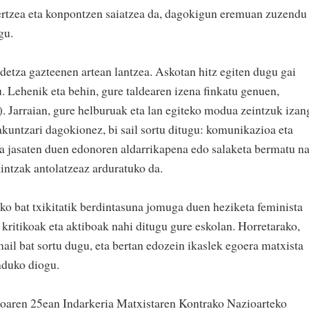
rtzea eta konpontzen saiatzea da, dagokigun eremuan zuzendu
gu.
detza gazteenen artean lantzea. Askotan hitz egiten dugu gai
. Lehenik eta behin, gure taldearen izena finkatu genuen,
 Jarraian, gure helburuak eta lan egiteko modua zeintzuk izan
akuntzari dagokionez, bi sail sortu ditugu: komunikazioa eta
jasaten duen edonoren aldarrikapena edo salaketa bermatu na
kintzak antolatzeaz arduratuko da.
ko bat txikitatik berdintasuna jomuga duen heziketa feminista
 kritikoak eta aktiboak nahi ditugu gure eskolan. Horretarako,
il bat sortu dugu, eta bertan edozein ikaslek egoera matxista
nduko diogu.
aroaren 25ean Indarkeria Matxistaren Kontrako Nazioarteko