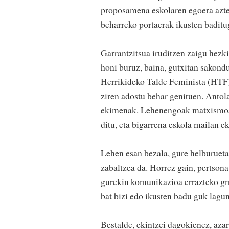
proposamena eskolaren egoera azte
beharreko portaerak ikusten baditu
Garrantzitsua iruditzen zaigu hezki
honi buruz, baina, gutxitan sakondu
Herrikideko Talde Feminista (HTF).
ziren adostu behar genituen. Antol
ekimenak. Lehenengoak matxismoa 
ditu, eta bigarrena eskola mailan e
Lehen esan bezala, gure helburueta
zabaltzea da. Horrez gain, pertsona
gurekin komunikazioa errazteko gma
bat bizi edo ikusten badu guk lagu
Bestalde, ekintzei dagokienez, az