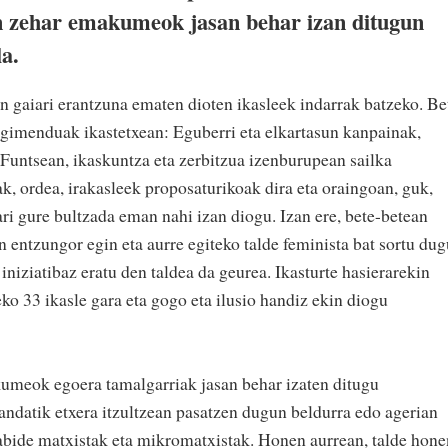
an zehar emakumeok jasan behar izan ditugun
la.
n gaiari erantzuna ematen dioten ikasleek indarrak batzeko. Be
ugimenduak ikastetxean: Eguberri eta elkartasun kanpainak,
untsean, ikaskuntza eta zerbitzua izenburupean sailka
, ordea, irakasleek proposaturikoak dira eta oraingoan, guk,
ri gure bultzada eman nahi izan diogu. Izan ere, bete-betean
n entzungor egin eta aurre egiteko talde feminista bat sortu dug
iniziatibaz eratu den taldea da geurea. Ikasturte hasierarekin
ko 33 ikasle gara eta gogo eta ilusio handiz ekin diogu
meok egoera tamalgarriak jasan behar izaten ditugu
andatik etxera itzultzean pasatzen dugun beldurra edo agerian
abide matxistak eta mikromatxistak. Honen aurrean, talde hone