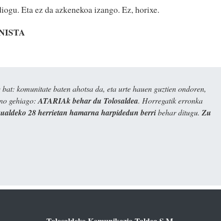
diogu. Eta ez da azkenekoa izango. Ez, horixe.
NISTA
bat: komunitate baten ahotsa da, eta urte hauen guztien ondoren,
ino gehiago:
ATARIAk behar du Tolosaldea
. Horregatik erronka
kualdeko 28 herrietan hamarna harpidedun berri
behar ditugu.
Zu
Tolosaldeko Komunikazio Taldea S.M.