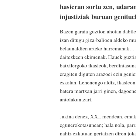
hasieran sortu zen, udar
injustiziak buruan genitue
Bazen garaia guztion ahotan dabile
izan ditugu giza-balioen aldeko m
belaunaldien arteko harremanak… F
daitezkeen ekimenak. Hauek guztiak
batxilergoko ikasleok, berdintasuna
eragiten diguten arazoei ezin genie
eskolan. Lehenengo aldiz, ikasleon 
batera martxan jarri ginen, dagoene
antolakuntzari.
Jakina denez, XXI. mendean, emaku
egunerokotasunean; hala nola, parr
nahiz ezkutuan gertatzen diren jok