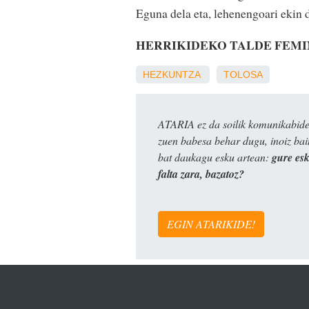
Eguna dela eta, lehenengoari ekin 
HERRIKIDEKO TALDE FEMI
HEZKUNTZA
TOLOSA
ATARIA ez da soilik komunikabide 
zuen babesa behar dugu, inoiz ba
bat daukagu esku artean:
gure es
falta zara, bazatoz?
EGIN ATARIKIDE!