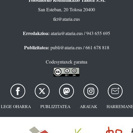
San Esteban, 20 Tolosa 20400
tkt@ataria.eus
Erredakzioa:
ataria@ataria.eus
/ 943 655 695
Publizitatea:
publi@ataria.eus
/ 661 678 818
Codesyntaxek garatua
LEGE OHARRA
PUBLIZITATEA
ARAUAK
HARREMANE