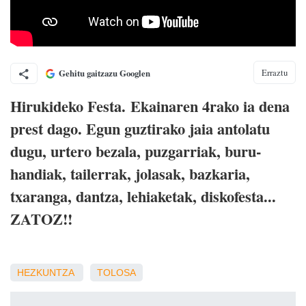
Erraztu
Gehitu gaitzazu Googlen
Hirukideko Festa. Ekainaren 4rako ia dena
prest dago. Egun guztirako jaia antolatu
dugu, urtero bezala, puzgarriak, buru-
handiak, tailerrak, jolasak, bazkaria,
txaranga, dantza, lehiaketak, diskofesta...
ZATOZ!!
HEZKUNTZA
TOLOSA