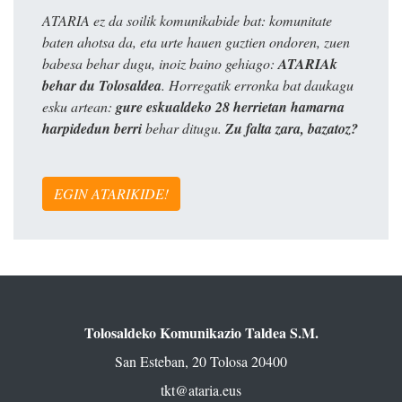
ATARIA ez da soilik komunikabide bat: komunitate
baten ahotsa da, eta urte hauen guztien ondoren, zuen
babesa behar dugu, inoiz baino gehiago:
ATARIAk
behar du Tolosaldea
. Horregatik erronka bat daukagu
esku artean:
gure eskualdeko 28 herrietan hamarna
harpidedun berri
behar ditugu.
Zu falta zara, bazatoz?
EGIN ATARIKIDE!
Tolosaldeko Komunikazio Taldea S.M.
San Esteban, 20 Tolosa 20400
tkt@ataria.eus