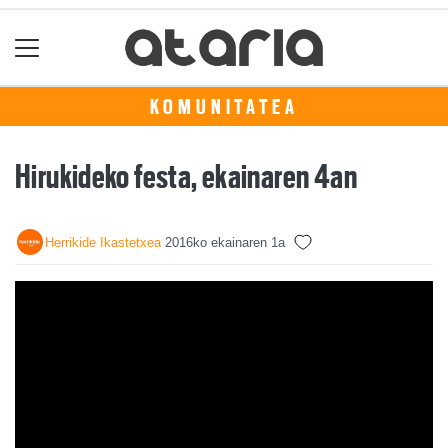
KOMUNITATEA
Hirukideko festa, ekainaren 4an
Herrikide Ikastetxea
2016ko ekainaren 1a