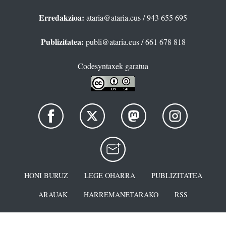
Erredakzioa:
ataria@ataria.eus
/ 943 655 695
Publizitatea:
publi@ataria.eus
/ 661 678 818
Codesyntaxek garatua
HONI BURUZ
LEGE OHARRA
PUBLIZITATEA
ARAUAK
HARREMANETARAKO
RSS