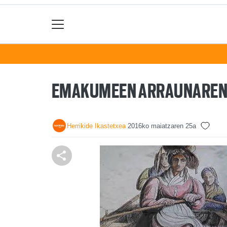
EMAKUMEEN ARRAUNAREN
Herrikide Ikastetxea
2016ko maiatzaren 25a