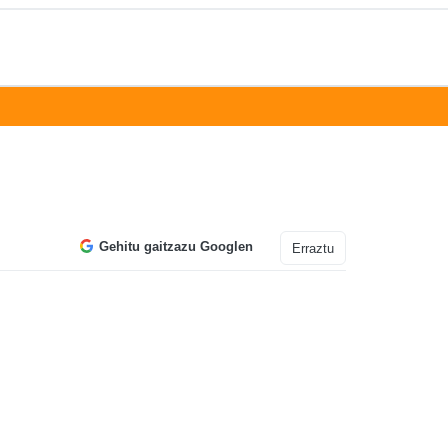
Gehitu gaitzazu Googlen
Erraztu