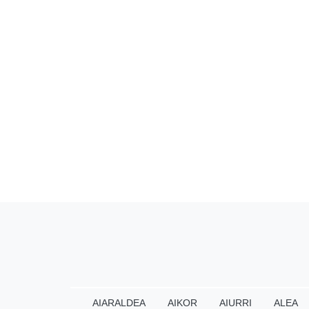
AIARALDEA
AIKOR
AIURRI
ALEA