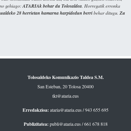
ino gehiago:
ATARIAk behar du Tolosaldea
. Horregatik erronka
kualdeko 28 herrietan hamarna harpidedun berri
behar ditugu.
Zu
Tolosaldeko Komunikazio Taldea S.M.
San Esteban, 20 Tolosa 20400
tkt@ataria.eus
Erredakzioa:
ataria@ataria.eus
/ 943 655 695
Publizitatea:
publi@ataria.eus
/ 661 678 818