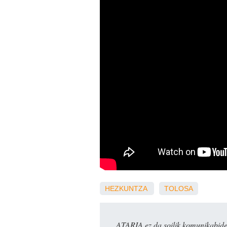
HEZKUNTZA
TOLOSA
ATARIA ez da soilik komunikabide 