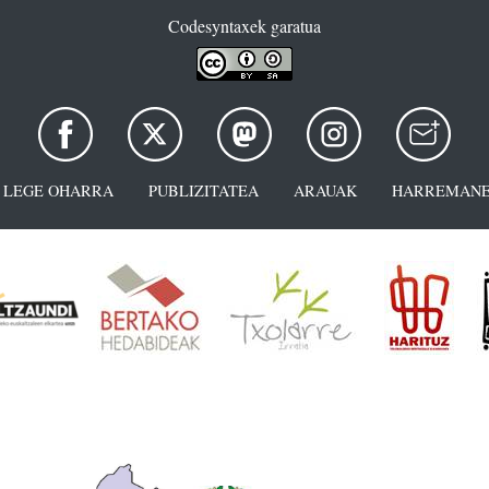
Codesyntaxek garatua
LEGE OHARRA
PUBLIZITATEA
ARAUAK
HARREMANE