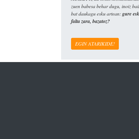
zuen babesa behar dugu, inoiz ba
bat daukagu esku artean:
gure es
falta zara, bazatoz?
EGIN ATARIKIDE!