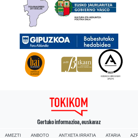
Gertuko informazioa, euskaraz
AMEZTI
ANBOTO
ANTXETA IRRATIA
ATARIA
AZP