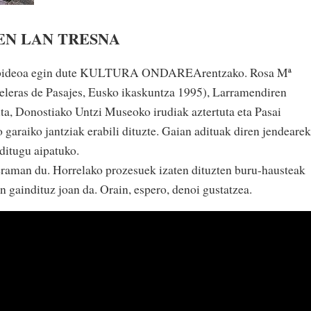
N LAN TRESNA
ideoa egin dute KULTURA ONDAREArentzako. Rosa Mª
teleras de Pasajes, Eusko ikaskuntza 1995), Larramendiren
ita, Donostiako Untzi Museoko irudiak aztertuta eta Pasai
garaiko jantziak erabili dituzte. Gaian adituak diren jendearek
ditugu aipatuko.
eraman du. Horrelako prozesuek izaten dituzten buru-hausteak
n gaindituz joan da. Orain, espero, denoi gustatzea.