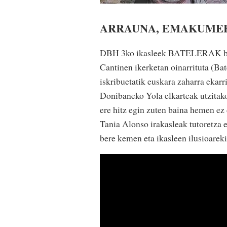
ARRAUNA, EMAKUMEE
DBH 3ko ikasleek BATELERAK b
Cantinen ikerketan oinarrituta (Ba
iskribuetatik euskara zaharra ekarr
Donibaneko Yola elkarteak utzitako 
ere hitz egin zuten baina hemen ez 
Tania Alonso irakasleak tutoretza 
bere kemen eta ikasleen ilusioareki