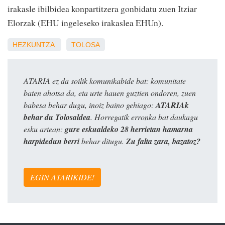
irakasle ibilbidea konpartitzera gonbidatu zuen Itziar
Elorzak (EHU ingeleseko irakaslea EHUn).
HEZKUNTZA
TOLOSA
ATARIA ez da soilik komunikabide bat: komunitate
baten ahotsa da, eta urte hauen guztien ondoren, zuen
babesa behar dugu, inoiz baino gehiago:
ATARIAk
behar du Tolosaldea
. Horregatik erronka bat daukagu
esku artean:
gure eskualdeko 28 herrietan hamarna
harpidedun berri
behar ditugu.
Zu falta zara, bazatoz?
EGIN ATARIKIDE!