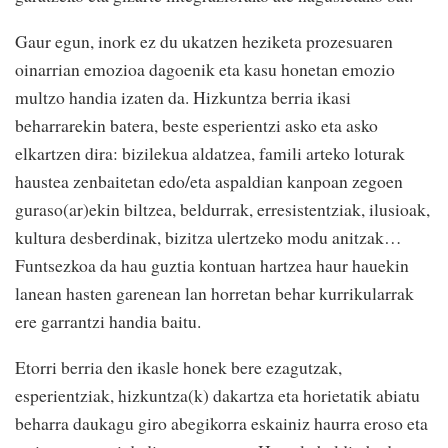
Gaur egun, inork ez du ukatzen heziketa prozesuaren
oinarrian emozioa dagoenik eta kasu honetan emozio
multzo handia izaten da. Hizkuntza berria ikasi
beharrarekin batera, beste esperientzi asko eta asko
elkartzen dira: bizilekua aldatzea, famili arteko loturak
haustea zenbaitetan edo/eta aspaldian kanpoan zegoen
guraso(ar)ekin biltzea, beldurrak, erresistentziak, ilusioak,
kultura desberdinak, bizitza ulertzeko modu anitzak…
Funtsezkoa da hau guztia kontuan hartzea haur hauekin
lanean hasten garenean lan horretan behar kurrikularrak
ere garrantzi handia baitu.
Etorri berria den ikasle honek bere ezagutzak,
esperientziak, hizkuntza(k) dakartza eta horietatik abiatu
beharra daukagu giro abegikorra eskainiz haurra eroso eta