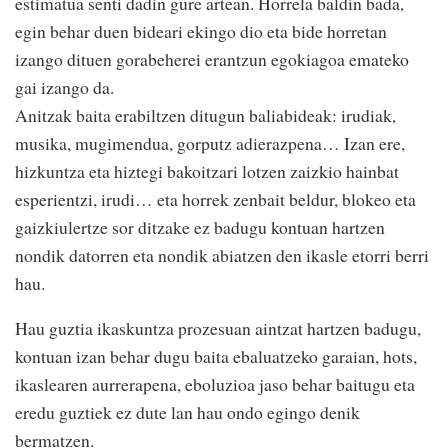
estimatua senti dadin gure artean. Horrela baldin bada,
egin behar duen bideari ekingo dio eta bide horretan
izango dituen gorabeherei erantzun egokiagoa emateko
gai izango da.
Anitzak baita erabiltzen ditugun baliabideak: irudiak,
musika, mugimendua, gorputz adierazpena… Izan ere,
hizkuntza eta hiztegi bakoitzari lotzen zaizkio hainbat
esperientzi, irudi… eta horrek zenbait beldur, blokeo eta
gaizkiulertze sor ditzake ez badugu kontuan hartzen
nondik datorren eta nondik abiatzen den ikasle etorri berri
hau.
Hau guztia ikaskuntza prozesuan aintzat hartzen badugu,
kontuan izan behar dugu baita ebaluatzeko garaian, hots,
ikaslearen aurrerapena, eboluzioa jaso behar baitugu eta
eredu guztiek ez dute lan hau ondo egingo denik
bermatzen.