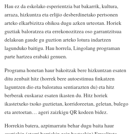
Hau ez da eskolako esperientzia bat bakarrik, kultura,
arraza, hizkuntza eta erlijio desberdinetako pertsonen
arteko elkarbizitza ohikoa dugu azken urteotan. Horiek
guztiak baloratzea eta errekonozitzea oso garrantzitsua
delakoan gaude gu guztion arteko lotura indartzen
lagunduko baitigu. Hau horrela, Lingolang programan
parte hartzea erabaki genuen.
Programa honetan haur bakoitzak bere hizkuntzan esaten
ditu zenbait hitz (horrek bere autoestimua finkatzen
laguntzen dio eta baloratua sentiarazten du) eta hitz
berberak euskaraz esaten ikasten du. Hitz horiek
ikastetxeko txoko guztietan, korridoreetan, geletan, bulego
eta aretoetan… ageri zaizkigu QR kodeen bidez.
Horrekin batera, azpimarratu behar dugu baita haur
guztiekin (etorri berriekin zein besteekin) Errealitate