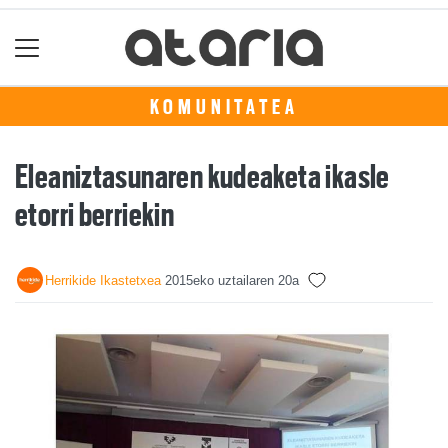
KOMUNITATEA
Eleaniztasunaren kudeaketa ikasle
etorri berriekin
Herrikide Ikastetxea
2015eko uztailaren 20a