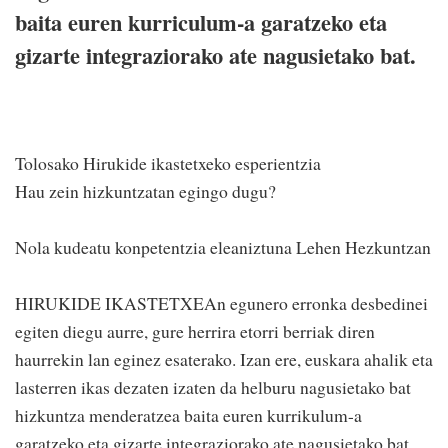
baita euren kurriculum-a garatzeko eta
gizarte integraziorako ate nagusietako bat.
Tolosako Hirukide ikastetxeko esperientzia
Hau zein hizkuntzatan egingo dugu?
Nola kudeatu konpetentzia eleaniztuna Lehen Hezkuntzan
HIRUKIDE IKASTETXEAn egunero erronka desbedinei
egiten diegu aurre, gure herrira etorri berriak diren
haurrekin lan eginez esaterako. Izan ere, euskara ahalik eta
lasterren ikas dezaten izaten da helburu nagusietako bat
hizkuntza menderatzea baita euren kurrikulum-a
garatzeko eta gizarte integraziorako ate nagusietako bat.