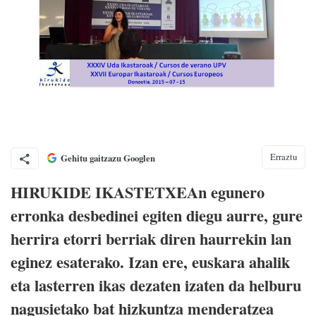
Erraztu
Gehitu gaitzazu Googlen
HIRUKIDE IKASTETXEAn egunero
erronka desbedinei egiten diegu aurre, gure
herrira etorri berriak diren haurrekin lan
eginez esaterako. Izan ere, euskara ahalik
eta lasterren ikas dezaten izaten da helburu
nagusietako bat hizkuntza menderatzea