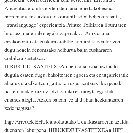
Areagotua erabiliz egiten den lana honela kohesioa,
harremana, inklusioa eta komunikazioa hobetzen baita,
"translanguage" esperientzia Printze Txikiaren liburuaren
bitartez, materialen egokitzapenak,… Aniztasuna
errekonozitu eta euskara erabiliz komunikatzea lortzen
dugu honela denontzako helburua baita euskararen
erabilera sustatzea.
HIRUKIDE IKASTETXEAn pertsona osoa hezi nahi
dugula esaten dugu, bakoitzaren egoera eta ezaugarrietatik
abiatuz eta elkartzen gaituzten esperientziak, bizipenak,
harremanak erraztuz, bizitzarako estrategia egokiak
emanez alegia. Azken batean, ez al da hau hezkuntzaren
xede nagusia?
Inge Arretxek EHUk antolatutako Uda Ikastaroetan azaldu
duenaren laburpena. HIRUKIDE IKASTETXEAn HIPI