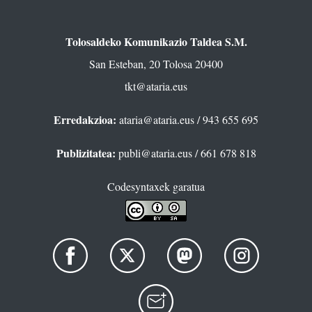
Tolosaldeko Komunikazio Taldea S.M.
San Esteban, 20 Tolosa 20400
tkt@ataria.eus
Erredakzioa:
ataria@ataria.eus
/ 943 655 695
Publizitatea:
publi@ataria.eus
/ 661 678 818
Codesyntaxek garatua