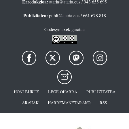
Erredakzioa:
ataria@ataria.eus
/ 943 655 695
Publizitatea:
publi@ataria.eus
/ 661 678 818
Codesyntaxek garatua
HONI BURUZ
LEGE OHARRA
PUBLIZITATEA
ARAUAK
HARREMANETARAKO
RSS