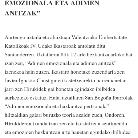
EMOZIONALA ETA ADIMEN
ANITZAK”
Aurtengo uztaila eta abuztuan Valentziako Unibertsitate
Katolikoak IV. Udako ikastaroak antolatu ditu
Santanderren. Uztailaren 8tik 12 arte hezkuntza arloko bat
izan zen, “Adimen emozionala eta adimen anitzak”
izenekoa hain zuzen. Ikastaro honetako zuzendaria zen
Javier Ignacio Chust gure ikastetxearekin harremanetan
jarri zen Hirukidek gai honetan egindako ibilbidea
aurkezteko eskatuz. Hala, uztailaren 8an Begoña Ibarrolak
“Adimen emozionala eta hazkuntza pertsonala”
hiltzaldian gaiari buruzko teoria azaldu zuen. Ondoren,
Hirukideren txanda izan zen eta ikastetxean sentimendu
eta emozioen hezkuntzan urte hauetan egindako ibilbidea