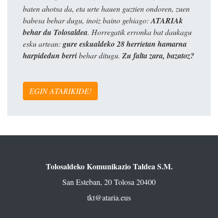
baten ahotsa da, eta urte hauen guztien ondoren, zuen
babesa behar dugu, inoiz baino gehiago:
ATARIAk
behar du Tolosaldea
. Horregatik erronka bat daukagu
esku artean:
gure eskualdeko 28 herrietan hamarna
harpidedun berri
behar ditugu.
Zu falta zara, bazatoz?
EGIN ATARIKIDE!
Tolosaldeko Komunikazio Taldea S.M.
San Esteban, 20 Tolosa 20400
tkt@ataria.eus