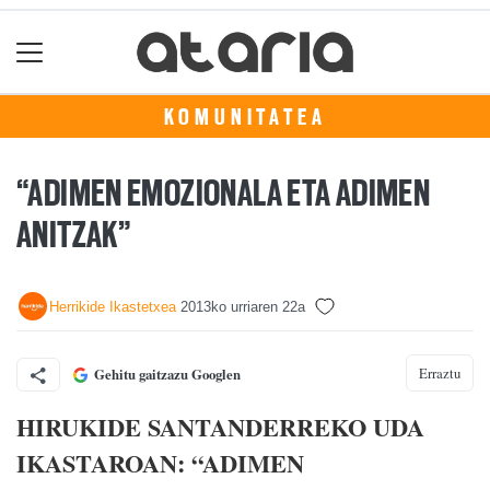
KOMUNITATEA
“ADIMEN EMOZIONALA ETA ADIMEN
ANITZAK”
Herrikide Ikastetxea
2013ko urriaren 22a
Erraztu
Gehitu gaitzazu Googlen
HIRUKIDE SANTANDERREKO UDA
IKASTAROAN: “ADIMEN