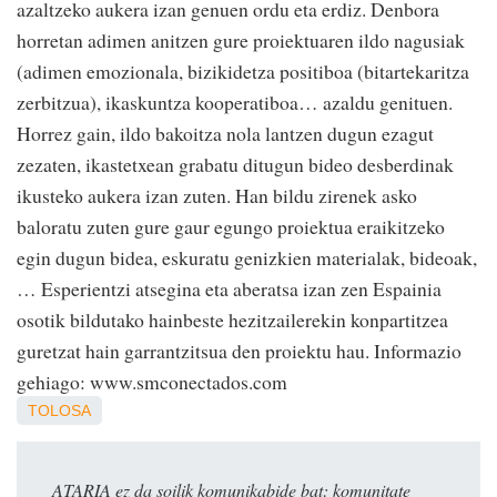
azaltzeko aukera izan genuen ordu eta erdiz. Denbora
horretan adimen anitzen gure proiektuaren ildo nagusiak
(adimen emozionala, bizikidetza positiboa (bitartekaritza
zerbitzua), ikaskuntza kooperatiboa… azaldu genituen.
Horrez gain, ildo bakoitza nola lantzen dugun ezagut
zezaten, ikastetxean grabatu ditugun bideo desberdinak
ikusteko aukera izan zuten. Han bildu zirenek asko
baloratu zuten gure gaur egungo proiektua eraikitzeko
egin dugun bidea, eskuratu genizkien materialak, bideoak,
… Esperientzi atsegina eta aberatsa izan zen Espainia
osotik bildutako hainbeste hezitzailerekin konpartitzea
guretzat hain garrantzitsua den proiektu hau. Informazio
gehiago: www.smconectados.com
TOLOSA
ATARIA ez da soilik komunikabide bat: komunitate