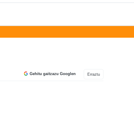
Gehitu gaitzazu Googlen
Erraztu