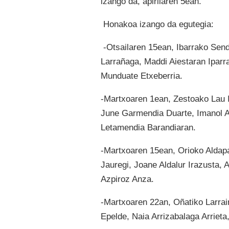
izango da, apirilaren 5ean.
H
onakoa izango da egutegia:
-Otsailaren 15ean, Ibarrako Send
Larrañaga, Maddi Aiestaran Iparrag
Munduate Etxeberria.
-Martxoaren 1ean, Zestoako Lau It
June Garmendia Duarte, Imanol Al
Letamendia Barandiaran.
-Martxoaren 15ean, Orioko Aldapa
Jauregi, Joane Aldalur Irazusta, 
Azpiroz Anza.
-Martxoaren 22an, Oñatiko Larrai
Epelde, Naia Arrizabalaga Arrieta