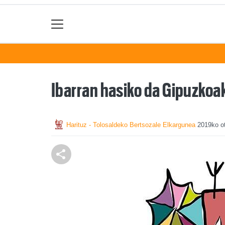
Ibarran hasiko da Gipuzkoak
Harituz - Tolosaldeko Bertsozale Elkargunea
2019ko ot