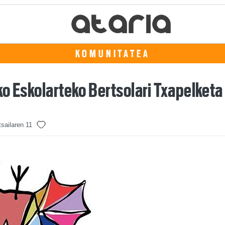
KOMUNITATEA
o Eskolarteko Bertsolari Txapelketa
sailaren 11