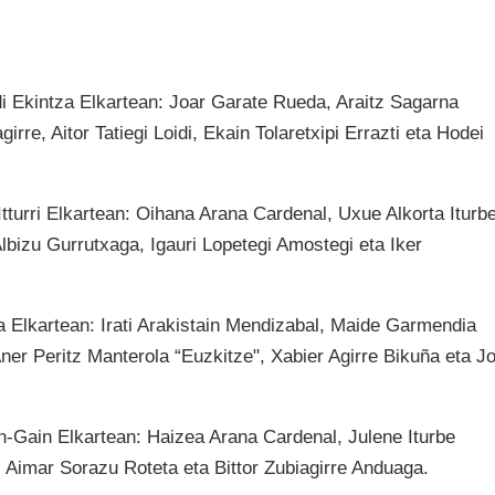
i Ekintza Elkartean: Joar Garate Rueda, Araitz Sagarna
irre, Aitor Tatiegi Loidi, Ekain Tolaretxipi Errazti eta Hodei
turri Elkartean: Oihana Arana Cardenal, Uxue Alkorta Iturbe
bizu Gurrutxaga, Igauri Lopetegi Amostegi eta Iker
 Elkartean: Irati Arakistain Mendizabal, Maide Garmendia
Aner Peritz Manterola “Euzkitze", Xabier Agirre Bikuña eta J
n-Gain Elkartean: Haizea Arana Cardenal, Julene Iturbe
, Aimar Sorazu Roteta eta Bittor Zubiagirre Anduaga.