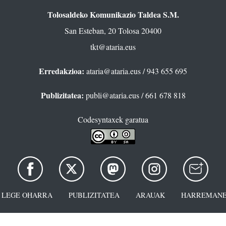
Tolosaldeko Komunikazio Taldea S.M.
San Esteban, 20 Tolosa 20400
tkt@ataria.eus
Erredakzioa:
ataria@ataria.eus
/ 943 655 695
Publizitatea:
publi@ataria.eus
/ 661 678 818
Codesyntaxek garatua
LEGE OHARRA
PUBLIZITATEA
ARAUAK
HARREMANE