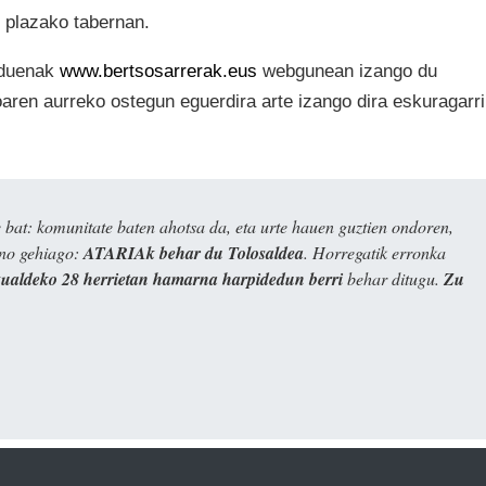
o plazako tabernan.
i duenak
www.bertsosarrerak.eus
webgunean izango du
aren aurreko ostegun eguerdira arte izango dira eskuragarri
bat: komunitate baten ahotsa da, eta urte hauen guztien ondoren,
ino gehiago:
ATARIAk behar du Tolosaldea
. Horregatik erronka
kualdeko 28 herrietan hamarna harpidedun berri
behar ditugu.
Zu