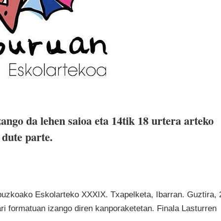
ango da lehen saioa eta 14tik 18 urtera arteko
 dute parte.
puzkoako Eskolarteko XXXIX. Txapelketa, Ibarran. Guztira, 
fari formatuan izango diren kanporaketetan. Finala Lasturren