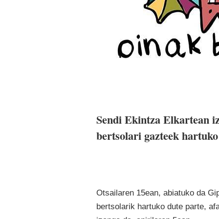
Sendi Ekintza Elkartean iz
bertsolari gazteek hartuko
Otsailaren 15ean, abiatuko da Gi
bertsolarik hartuko dute parte, a