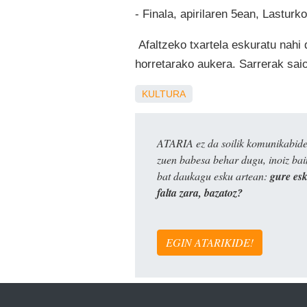
- Finala, apirilaren 5ean, Lasturk
Afaltzeko txartela eskuratu nah
horretarako aukera. Sarrerak saio
KULTURA
ATARIA ez da soilik komunikabide 
zuen babesa behar dugu, inoiz ba
bat daukagu esku artean:
gure es
falta zara, bazatoz?
EGIN ATARIKIDE!