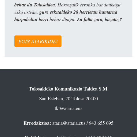
behar du Tolosaldea
. Horregatik erronka bat daukagu
esku artean:
gure eskualdeko 28 herrietan hamarna
harpidedun berri
behar ditugu.
Zu falta zara, bazatoz?
EGIN ATARIKIDE!
Tolosaldeko Komunikazio Taldea S.M.
San Esteban, 20 Tolosa 20400
tkt@ataria.eus
Erredakzioa:
ataria@ataria.eus
/ 943 655 695