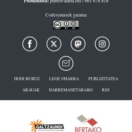
Publizitatea:
publi@ataria.eus
/ 661 678 818
Codesyntaxek garatua
HONI BURUZ
LEGE OHARRA
PUBLIZITATEA
ARAUAK
HARREMANETARAKO
RSS