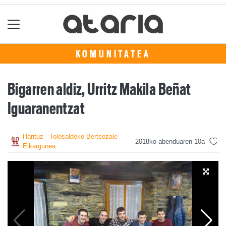
KOMUNITATEA
Bigarren aldiz, Urritz Makila Beñat
Iguaranentzat
Harituz - Tolosaldeko Bertsozale
2018ko abenduaren 10a
Elkargunea