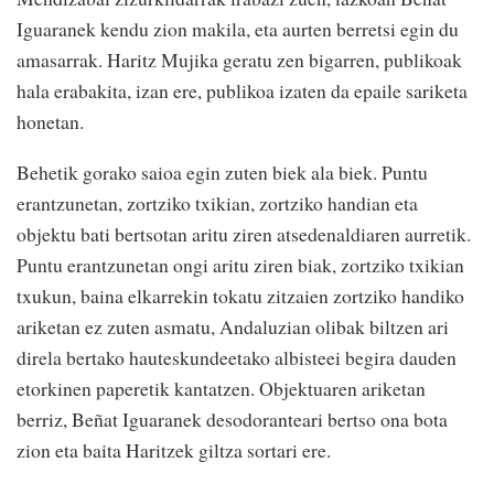
Iguaranek kendu zion makila, eta aurten berretsi egin du
amasarrak. Haritz Mujika geratu zen bigarren, publikoak
hala erabakita, izan ere, publikoa izaten da epaile sariketa
honetan.
Behetik gorako saioa egin zuten biek ala biek. Puntu
erantzunetan, zortziko txikian, zortziko handian eta
objektu bati bertsotan aritu ziren atsedenaldiaren aurretik.
Puntu erantzunetan ongi aritu ziren biak, zortziko txikian
txukun, baina elkarrekin tokatu zitzaien zortziko handiko
ariketan ez zuten asmatu, Andaluzian olibak biltzen ari
direla bertako hauteskundeetako albisteei begira dauden
etorkinen paperetik kantatzen. Objektuaren ariketan
berriz, Beñat Iguaranek desodoranteari bertso ona bota
zion eta baita Haritzek giltza sortari ere.