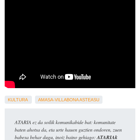
KULTURA
AMASA-VILLABONA
ASTEASU
ATARIA ez da soilik komunikabide bat: komunitate
baten ahotsa da, eta urte hauen guztien ondoren, zuen
babesa behar dugu, inoiz baino gehiago:
ATARIAk