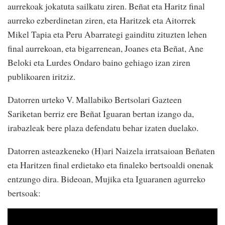
aurrekoak jokatuta sailkatu ziren. Beñat eta Haritz final
aurreko ezberdinetan ziren, eta Haritzek eta Aitorrek
Mikel Tapia eta Peru Abarrategi gainditu zituzten lehen
final aurrekoan, eta bigarrenean, Joanes eta Beñat, Ane
Beloki eta Lurdes Ondaro baino gehiago izan ziren
publikoaren iritziz.
Datorren urteko V. Mallabiko Bertsolari Gazteen
Sariketan berriz ere Beñat Iguaran bertan izango da,
irabazleak bere plaza defendatu behar izaten duelako.
Datorren asteazkeneko (H)ari Naizela irratsaioan Beñaten
eta Haritzen final erdietako eta finaleko bertsoaldi onenak
entzungo dira. Bideoan, Mujika eta Iguaranen agurreko
bertsoak: