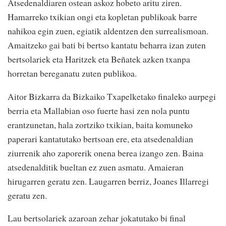
Atsedenaldiaren ostean askoz hobeto aritu ziren.
Hamarreko txikian ongi eta kopletan publikoak barre
nahikoa egin zuen, egiatik aldentzen den surrealismoan.
Amaitzeko gai bati bi bertso kantatu beharra izan zuten
bertsolariek eta Haritzek eta Beñatek azken txanpa
horretan bereganatu zuten publikoa.
Aitor Bizkarra da Bizkaiko Txapelketako finaleko aurpegi
berria eta Mallabian oso fuerte hasi zen nola puntu
erantzunetan, hala zortziko txikian, baita komuneko
paperari kantatutako bertsoan ere, eta atsedenaldian
ziurrenik aho zaporerik onena berea izango zen. Baina
atsedenalditik bueltan ez zuen asmatu. Amaieran
hirugarren geratu zen. Laugarren berriz, Joanes Illarregi
geratu zen.
Lau bertsolariek azaroan zehar jokatutako bi final