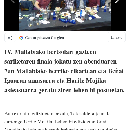
Erraztu
Gehitu gaitzazu Googlen
IV. Mallabiako bertsolari gazteen
sariketaren finala jokatu zen abenduaren
7an Mallabiako herriko elkartean eta Beñat
Iguaran amasarra eta Haritz Mujika
asteasuarra geratu ziren lehen bi postuetan.
Aurreko hiru edizioetan bezala, Tolosaldera joan da
aurtengo Urritz Makila. Lehen bi edizioetan Unai
Mendizabal zizurkildarrak irabazi zuen, iazkoan Beñat