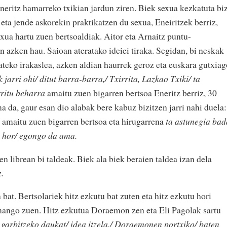
neritz hamarreko txikian jardun ziren. Biek sexua kezkatuta biz
 eta jende askorekin praktikatzen du sexua, Eneiritzek berriz,
xua hartu zuen bertsoaldiak. Aitor eta Arnaitz puntu-
n azken hau. Saioan ateratako ideiei tiraka. Segidan, bi neskak
 bateko irakaslea, azken aldian haurrek geroz eta euskara gutxia
 jarri ohi/ ditut barra-barra,/ Txirrita, Lazkao Txiki/ ta
ritu beharra
amaitu zuen bigarren bertsoa Eneritz berriz, 30
da, gaur esan dio alabak bere kabuz bizitzen jarri nahi duela:
amaitu zuen bigarren bertsoa eta hirugarrena
ta astunegia bad
 hor/ egongo da ama.
n librean bi taldeak. Biek ala biek beraien taldea izan dela
.
bat. Bertsolariek hitz ezkutu bat zuten eta hitz ezkutu hori
amango zuen. Hitz ezkutua Doraemon zen eta Eli Pagolak sartu
 garbitzeko daukat/ idea itzela,/ Doraemonen portxiko/ baten