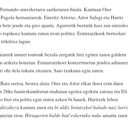
 Pernando amezketarra sariketaren finala. Kantuan Oier
 Pagola hernaniarrak. Eneritz Artetxe, Aitor Salegi eta Haritz
 bete jende eta giro aparta. Agurretik bertatik hasi zen entzule
 topikoez kantatu zuten ironi politez. Ernirraizkoek bertsolari
trikitixa lagun.
iarrek umeei tontoak bezala zergatik hitz egiten zaien galdetu
u ariketa honetan. Erniarraizkoei kontzertuetan jendea adinare
ri ohi dela tokatu zitzaien. Saio txukuna egin zuten.
 Bata serioa, bestea alaia. Oier eta Aitor elkar ikusi ezin duen
ren 26ko hauteskundeetan mahaian egotea egokitu zaiona eta Eli
 bizi eta polita egin zuten azken bi hauek. Haritzek lehen
 ditzakezu
kantatu zuen eta
bi aldiz botatzeko/ halade naiz larri
antzun zion.
Hirugarren balde bat/ eskertuko nuke
amaitu zuen