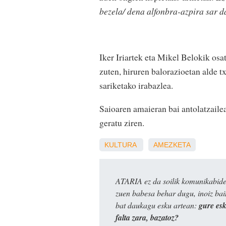
bezela/ dena alfonbra-azpira sar d
Iker Iriartek eta Mikel Belokik osa
zuten, hiruren balorazioetan alde t
sariketako irabazlea.
Saioaren amaieran bai antolatzailea
geratu ziren.
KULTURA
AMEZKETA
ATARIA ez da soilik komunikabide 
zuen babesa behar dugu, inoiz ba
bat daukagu esku artean:
gure es
falta zara, bazatoz?