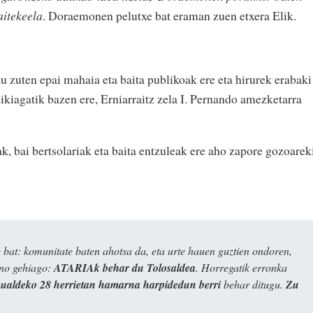
aitekeela
. Doraemonen pelutxe bat eraman zuen etxera Elik.
tu zuten epai mahaia eta baita publikoak ere eta hirurek erabaki
xikiagatik bazen ere, Erniarraitz zela I. Pernando amezketarra
k, bai bertsolariak eta baita entzuleak ere aho zapore gozoarek
bat: komunitate baten ahotsa da, eta urte hauen guztien ondoren,
ino gehiago:
ATARIAk behar du Tolosaldea
. Horregatik erronka
kualdeko 28 herrietan hamarna harpidedun berri
behar ditugu.
Zu