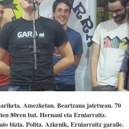
ariketa. Amezketan. Beartzana jatetxean. 70
uten 80ren bat. Hernani eta Erniarraitz.
io bizia. Polita. Azkenik, Erniarraitz garaile.