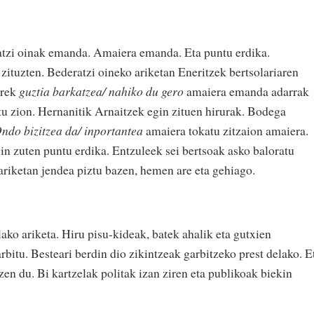
atzi oinak emanda. Amaiera emanda. Eta puntu erdika.
zituzten. Bederatzi oineko ariketan Eneritzek bertsolariaren
rrek
guztia barkatzea/ nahiko du gero
amaiera emanda adarrak
tu zion. Hernanitik Arnaitzek egin zituen hirurak. Bodega
ndo bizitzea da/ inportantea
amaiera tokatu zitzaion amaiera.
in zuten puntu erdika. Entzuleek sei bertsoak asko baloratu
 ariketan jendea piztu bazen, hemen are eta gehiago.
lako ariketa. Hiru pisu-kideak, batek ahalik eta gutxien
rbitu. Besteari berdin dio zikintzeak garbitzeko prest delako. E
zen du. Bi kartzelak politak izan ziren eta publikoak biekin