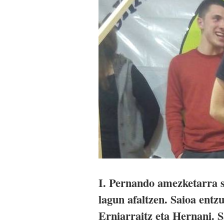
I. Pernando amezketarra s
lagun afaltzen. Saioa entz
Erniarraitz eta Hernani. Sa