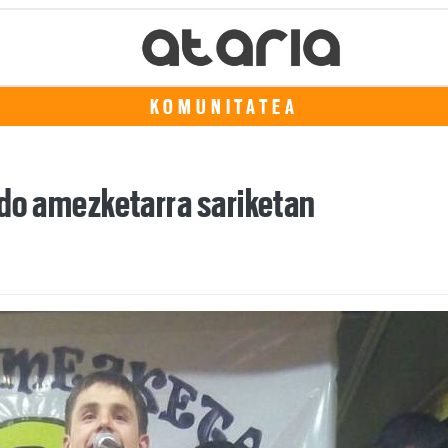
KOMUNITATEA
ando amezketarra sariketan