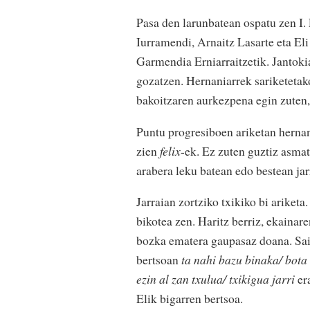
Pasa den larunbatean ospatu zen I.
Iurramendi, Arnaitz Lasarte eta Eli
Garmendia Erniarraitzetik. Jantokia
gozatzen. Hernaniarrek sariketetako
bakoitzaren aurkezpena egin zuten, 
Puntu progresiboen ariketan hernan
zien
felix
-ek. Ez zuten guztiz asmat
arabera leku batean edo bestean jar
Jarraian zortziko txikiko bi ariketa.
bikotea zen. Haritz berriz, ekaina
bozka ematera gaupasaz doana. Saio
bertsoan
ta nahi bazu binaka/ bota
ezin al zan txulua/ txikigua jarri
er
Elik bigarren bertsoa.