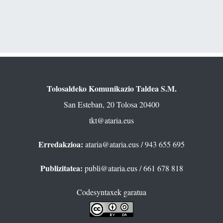
Tolosaldeko Komunikazio Taldea S.M.
San Esteban, 20 Tolosa 20400
tkt@ataria.eus
Erredakzioa:
ataria@ataria.eus
/ 943 655 695
Publizitatea:
publi@ataria.eus
/ 661 678 818
Codesyntaxek garatua