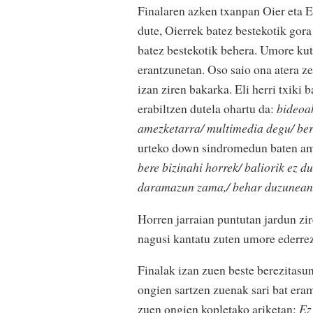
Finalaren azken txanpan Oier eta E
dute, Oierrek batez bestekotik gora
batez bestekotik behera. Umore kut
erantzunetan. Oso saio ona atera ze
izan ziren bakarka. Eli herri txiki
erabiltzen dutela ohartu da:
bideoak
amezketarra/ multimedia degu/ ber
urteko down sindromedun baten ama 
bere bizinahi horrek/ baliorik ez du
daramazun zama,/ behar duzunean
Horren jarraian puntutan jardun zire
nagusi kantatu zuten umore ederrez
Finalak izan zuen beste berezitasun 
ongien sartzen zuenak sari bat er
zuen ongien kopletako ariketan:
Ez