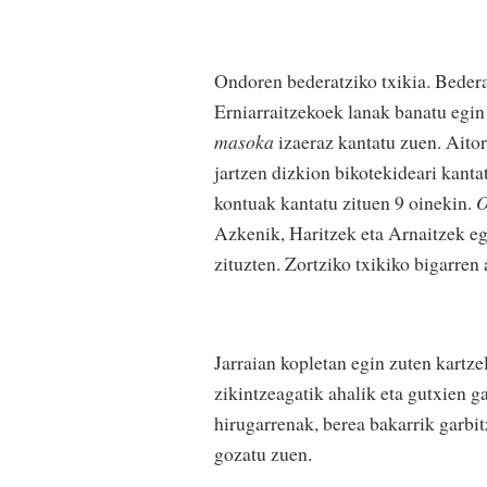
Ondoren bederatziko txikia. Beder
Erniarraitzekoek lanak banatu egin 
masoka
izaeraz kantatu zuen. Aito
jartzen dizkion bikotekideari kanta
kontuak kantatu zituen 9 oinekin.
O
Azkenik, Haritzek eta Arnaitzek eg
zituzten. Zortziko txikiko bigarren
Jarraian kopletan egin zuten kartze
zikintzeagatik ahalik eta gutxien ga
hirugarrenak, berea bakarrik garbit
gozatu zuen.