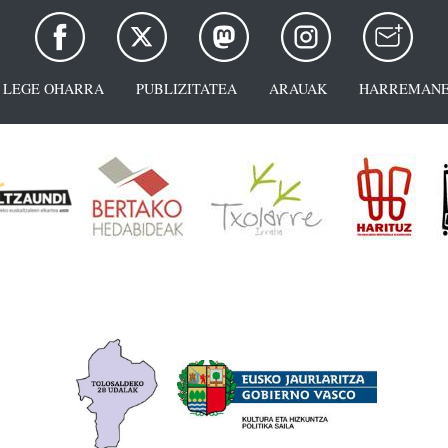
LEGE OHARRA
PUBLIZITATEA
ARAUAK
HARREMANE