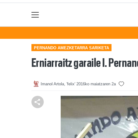
PERNANDO AMEZKETARRA SARIKETA
Erniarraitz garaile I. Pern
Imanol Artola, 'felix'
2016ko maiatzaren 2a