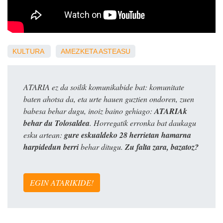
KULTURA
AMEZKETA
ASTEASU
ATARIA ez da soilik komunikabide bat: komunitate
baten ahotsa da, eta urte hauen guztien ondoren, zuen
babesa behar dugu, inoiz baino gehiago:
ATARIAk
behar du Tolosaldea
. Horregatik erronka bat daukagu
esku artean:
gure eskualdeko 28 herrietan hamarna
harpidedun berri
behar ditugu.
Zu falta zara, bazatoz?
EGIN ATARIKIDE!