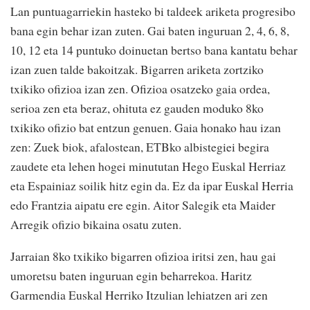
Lan puntuagarriekin hasteko bi taldeek ariketa progresibo
bana egin behar izan zuten. Gai baten inguruan 2, 4, 6, 8,
10, 12 eta 14 puntuko doinuetan bertso bana kantatu behar
izan zuen talde bakoitzak. Bigarren ariketa zortziko
txikiko ofizioa izan zen. Ofizioa osatzeko gaia ordea,
serioa zen eta beraz, ohituta ez gauden moduko 8ko
txikiko ofizio bat entzun genuen. Gaia honako hau izan
zen: Zuek biok, afalostean, ETBko albistegiei begira
zaudete eta lehen hogei minututan Hego Euskal Herriaz
eta Espainiaz soilik hitz egin da. Ez da ipar Euskal Herria
edo Frantzia aipatu ere egin. Aitor Salegik eta Maider
Arregik ofizio bikaina osatu zuten.
Jarraian 8ko txikiko bigarren ofizioa iritsi zen, hau gai
umoretsu baten inguruan egin beharrekoa. Haritz
Garmendia Euskal Herriko Itzulian lehiatzen ari zen