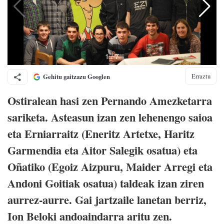
Erraztu
Gehitu gaitzazu Googlen
Ostiralean hasi zen Pernando Amezketarra
sariketa. Asteasun izan zen lehenengo saioa
eta Erniarraitz (Eneritz Artetxe, Haritz
Garmendia eta Aitor Salegik osatua) eta
Oñatiko (Egoiz Aizpuru, Maider Arregi eta
Andoni Goitiak osatua) taldeak izan ziren
aurrez-aurre. Gai jartzaile lanetan berriz,
Ion Beloki andoaindarra aritu zen.