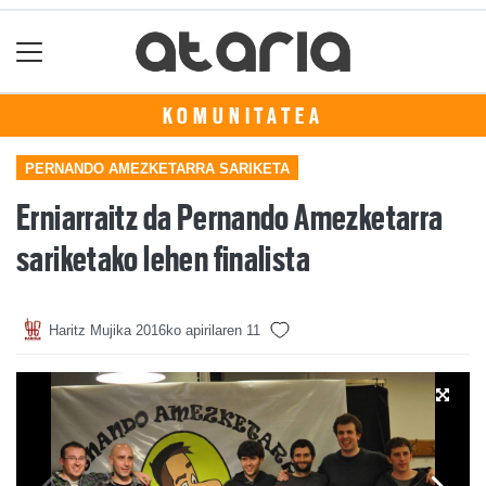
KOMUNITATEA
PERNANDO AMEZKETARRA SARIKETA
Erniarraitz da Pernando Amezketarra
sariketako lehen finalista
Haritz Mujika
2016ko apirilaren 11