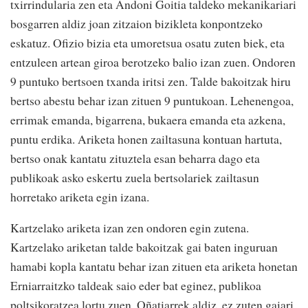
txirrindularia zen eta Andoni Goitia taldeko mekanikariari
bosgarren aldiz joan zitzaion bizikleta konpontzeko
eskatuz. Ofizio bizia eta umoretsua osatu zuten biek, eta
entzuleen artean giroa berotzeko balio izan zuen. Ondoren
9 puntuko bertsoen txanda iritsi zen. Talde bakoitzak hiru
bertso abestu behar izan zituen 9 puntukoan. Lehenengoa,
errimak emanda, bigarrena, bukaera emanda eta azkena,
puntu erdika. Ariketa honen zailtasuna kontuan hartuta,
bertso onak kantatu zituztela esan beharra dago eta
publikoak asko eskertu zuela bertsolariek zailtasun
horretako ariketa egin izana.
Kartzelako ariketa izan zen ondoren egin zutena.
Kartzelako ariketan talde bakoitzak gai baten inguruan
hamabi kopla kantatu behar izan zituen eta ariketa honetan
Erniarraitzko taldeak saio eder bat eginez, publikoa
poltsikoratzea lortu zuen. Oñatiarrek aldiz, ez zuten gaiari