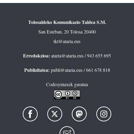
Tolosaldeko Komunikazio Taldea S.M.
San Esteban, 20 Tolosa 20400
tkt@ataria.eus
Erredakzioa:
ataria@ataria.eus
/ 943 655 695
Publizitatea:
publi@ataria.eus
/ 661 678 818
Codesyntaxek garatua