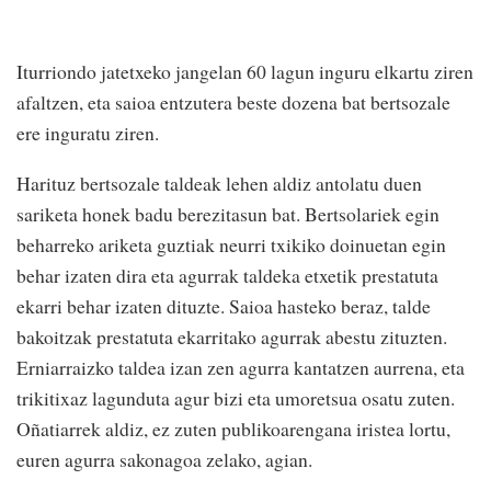
Iturriondo jatetxeko jangelan 60 lagun inguru elkartu ziren
afaltzen, eta saioa entzutera beste dozena bat bertsozale
ere inguratu ziren.
Harituz bertsozale taldeak lehen aldiz antolatu duen
sariketa honek badu berezitasun bat. Bertsolariek egin
beharreko ariketa guztiak neurri txikiko doinuetan egin
behar izaten dira eta agurrak taldeka etxetik prestatuta
ekarri behar izaten dituzte. Saioa hasteko beraz, talde
bakoitzak prestatuta ekarritako agurrak abestu zituzten.
Erniarraizko taldea izan zen agurra kantatzen aurrena, eta
trikitixaz lagunduta agur bizi eta umoretsua osatu zuten.
Oñatiarrek aldiz, ez zuten publikoarengana iristea lortu,
euren agurra sakonagoa zelako, agian.