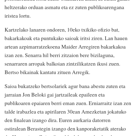
heltzerako orduan asmatu eta ez zuten publikoarengana
iristea lortu.
Kartzelako lanaren ondoren, 10eko txikiko ofizio bat,
bakarkakoak eta puntukako saioak iritsi ziren. Lan hauen
artean azpimarratzekoena Maider Arregiren bakarkakoa
izan zen. Senarra hil berri zitzaion bere bizilaguna,
senarraren arropak balkoian zintzilikatzen ikusi zuen.
Bertso bikainak kantatu zituen Arregik.
Saioa bukatzeko bertsolariek agur bana abestu zuten eta
jarraian Jon Beloki gai jartzaileak epaileen eta
publikoaren epaiaren berri eman zuen. Erniarraitz izan zen
talde irabazlea eta apirilaren 30ean Amezketan jokatuko
den finalean izango dira. Euren aurkaria datorren
ostiralean Berastegin izango den kanporaketatik aterako