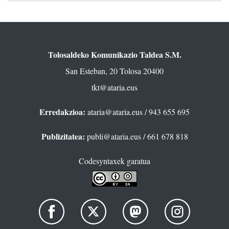
Tolosaldeko Komunikazio Taldea S.M.
San Esteban, 20 Tolosa 20400
tkt@ataria.eus
Erredakzioa:
ataria@ataria.eus
/ 943 655 695
Publizitatea:
publi@ataria.eus
/ 661 678 818
Codesyntaxek garatua