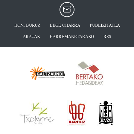
HONI BURUZ
LEGE OHARRA
PUBLIZITATEA
ARAUAK
HARREMANETARAKO
RSS