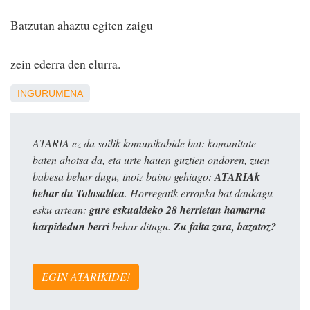
Batzutan ahaztu egiten zaigu
zein ederra den elurra.
INGURUMENA
ATARIA ez da soilik komunikabide bat: komunitate
baten ahotsa da, eta urte hauen guztien ondoren, zuen
babesa behar dugu, inoiz baino gehiago:
ATARIAk
behar du Tolosaldea
. Horregatik erronka bat daukagu
esku artean:
gure eskualdeko 28 herrietan hamarna
harpidedun berri
behar ditugu.
Zu falta zara, bazatoz?
EGIN ATARIKIDE!