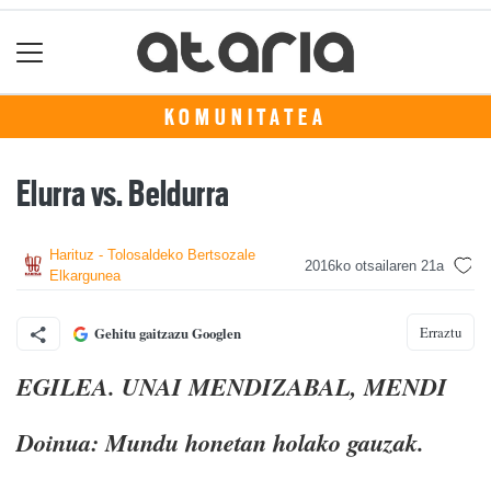
KOMUNITATEA
Elurra vs. Beldurra
Harituz - Tolosaldeko Bertsozale
2016ko otsailaren 21a
Elkargunea
Erraztu
Gehitu gaitzazu Googlen
EGILEA. UNAI MENDIZABAL, MENDI
Doinua: Mundu honetan holako gauzak.