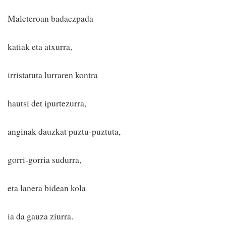
Maleteroan badaezpada
katiak eta atxurra,
irristatuta lurraren kontra
hautsi det ipurtezurra,
anginak dauzkat puztu-puztuta,
gorri-gorria sudurra,
eta lanera bidean kola
ia da gauza ziurra.