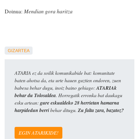
Doinua:
Mendian gora haritza
GIZARTEA
ATARIA ez da soilik komunikabide bat: komunitate
baten ahotsa da, eta urte hauen guztien ondoren, zuen
babesa behar dugu, inoiz baino gehiago:
ATARIAk
behar du Tolosaldea
. Horregatik erronka bat daukagu
esku artean:
gure eskualdeko 28 herrietan hamarna
harpidedun berri
behar ditugu.
Zu falta zara, bazatoz?
EGIN ATARIKIDE!