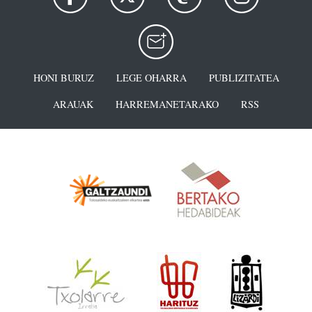
HONI BURUZ
LEGE OHARRA
PUBLIZITATEA
ARAUAK
HARREMANETARAKO
RSS