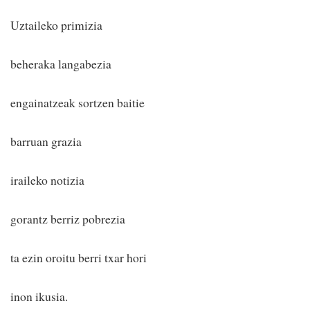
Uztaileko primizia
beheraka langabezia
engainatzeak sortzen baitie
barruan grazia
iraileko notizia
gorantz berriz pobrezia
ta ezin oroitu berri txar hori
inon ikusia.