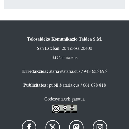
Tolosaldeko Komunikazio Taldea S.M.
San Esteban, 20 Tolosa 20400
tkt@ataria.eus
Erredakzioa:
ataria@ataria.eus
/ 943 655 695
Publizitatea:
publi@ataria.eus
/ 661 678 818
Codesyntaxek garatua