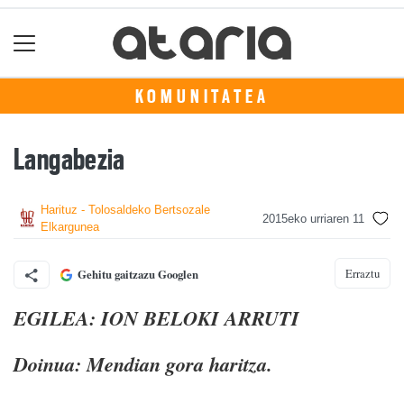
KOMUNITATEA
Langabezia
Harituz - Tolosaldeko Bertsozale
2015eko urriaren 11
Elkargunea
Erraztu
Gehitu gaitzazu Googlen
EGILEA: ION BELOKI ARRUTI
Doinua: Mendian gora haritza.