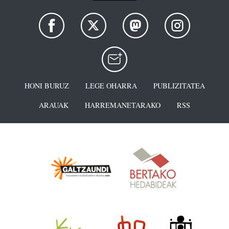
HONI BURUZ
LEGE OHARRA
PUBLIZITATEA
ARAUAK
HARREMANETARAKO
RSS