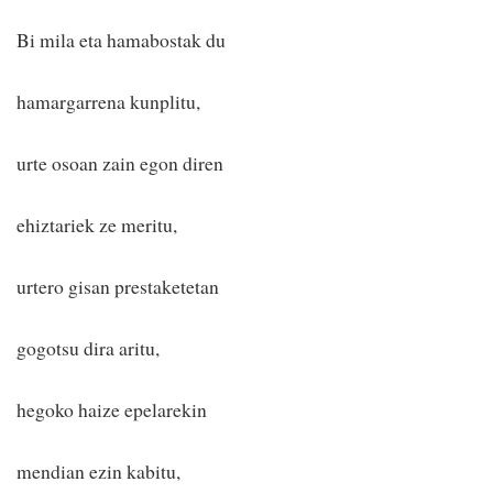
Bi mila eta hamabostak du
hamargarrena kunplitu,
urte osoan zain egon diren
ehiztariek ze meritu,
urtero gisan prestaketetan
gogotsu dira aritu,
hegoko haize epelarekin
mendian ezin kabitu,