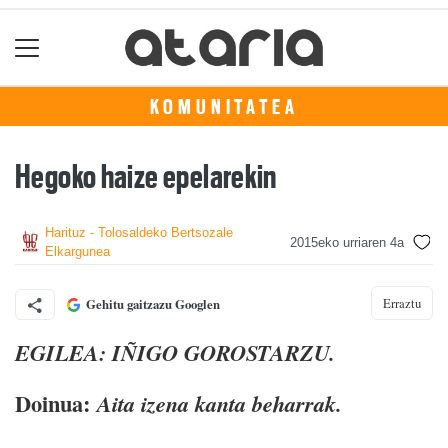
KOMUNITATEA
Hegoko haize epelarekin
Harituz - Tolosaldeko Bertsozale
2015eko urriaren 4a
Elkargunea
Erraztu
Gehitu gaitzazu Googlen
EGILEA: IÑIGO GOROSTARZU.
Doinua:
Aita izena kanta beharrak.