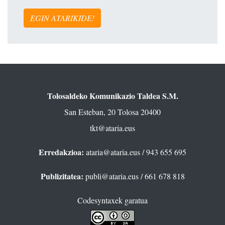
EGIN ATARIKIDE!
Tolosaldeko Komunikazio Taldea S.M.
San Esteban, 20 Tolosa 20400
tkt@ataria.eus
Erredakzioa:
ataria@ataria.eus
/ 943 655 695
Publizitatea:
publi@ataria.eus
/ 661 678 818
Codesyntaxek garatua