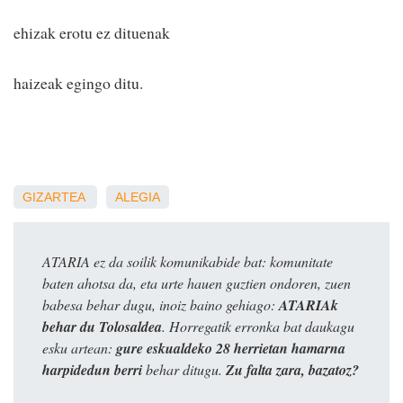
ehizak erotu ez dituenak
haizeak egingo ditu.
GIZARTEA
ALEGIA
ATARIA ez da soilik komunikabide bat: komunitate
baten ahotsa da, eta urte hauen guztien ondoren, zuen
babesa behar dugu, inoiz baino gehiago:
ATARIAk
behar du Tolosaldea
. Horregatik erronka bat daukagu
esku artean:
gure eskualdeko 28 herrietan hamarna
harpidedun berri
behar ditugu.
Zu falta zara, bazatoz?