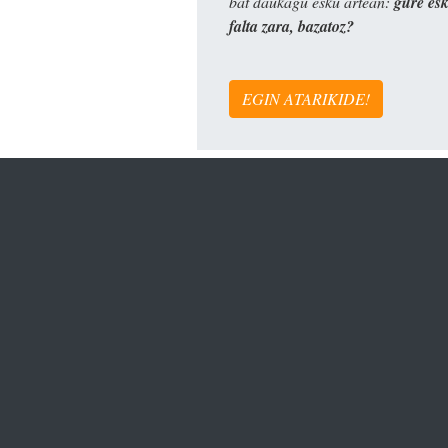
bat daukagu esku artean:
gure es
falta zara, bazatoz?
EGIN ATARIKIDE!