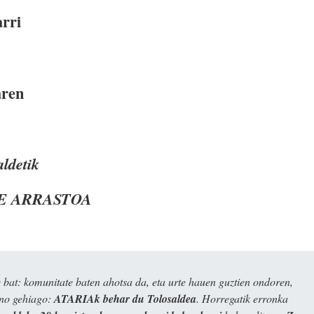
arri
aren
aldetik
E ARRASTOA
bat: komunitate baten ahotsa da, eta urte hauen guztien ondoren,
ino gehiago:
ATARIAk behar du Tolosaldea
. Horregatik erronka