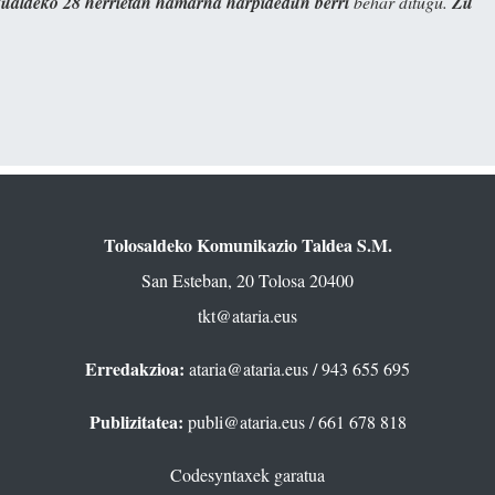
kualdeko 28 herrietan hamarna harpidedun berri
behar ditugu.
Zu
Tolosaldeko Komunikazio Taldea S.M.
San Esteban, 20 Tolosa 20400
tkt@ataria.eus
Erredakzioa:
ataria@ataria.eus
/ 943 655 695
Publizitatea:
publi@ataria.eus
/ 661 678 818
Codesyntaxek garatua