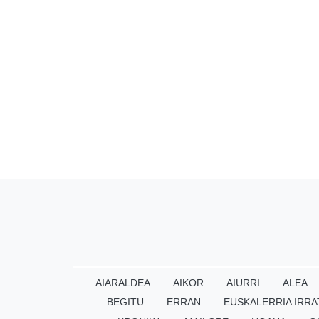
AIARALDEA
AIKOR
AIURRI
ALEA
BEGITU
ERRAN
EUSKALERRIA IRRA