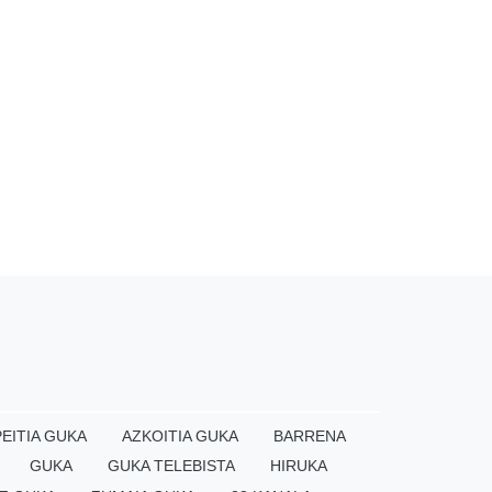
EITIA GUKA
AZKOITIA GUKA
BARRENA
GUKA
GUKA TELEBISTA
HIRUKA