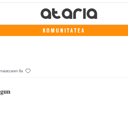
KOMUNITATEA
maiatzaren 8a
egun