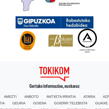
Gertuko informazioa, euskaraz
AMEZTI
ANBOTO
ANTXETA IRRATIA
ATARIA
AZP
TIA
GEURIA
GOIENA
GOIERRI TELEBISTA
GUAIXE