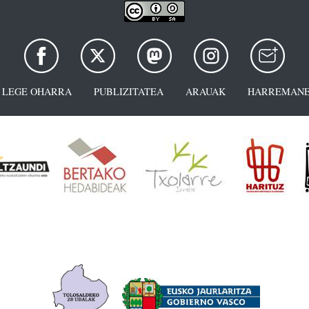
LEGE OHARRA
PUBLIZITATEA
ARAUAK
HARREMANE