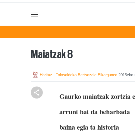
Maiatzak 8
Harituz - Tolosaldeko Bertsozale Elkargunea
2015eko 
Gaurko maiatzak zortzia 
arrunt bat da beharbada
baina egia ta historia