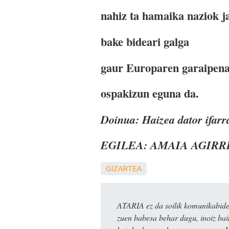
nahiz ta hamaika naziok j
bake bideari galga
gaur Europaren garaipen
ospakizun eguna da.
Doinua: Haizea dator ifarr
EGILEA: AMAIA AGIRR
GIZARTEA
ATARIA ez da soilik komunikabide 
zuen babesa behar dugu, inoiz ba