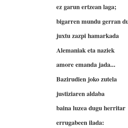
ez garun ertzean laga;
bigarren mundu gerran du
juxtu zazpi hamarkada
Alemaniak eta naziek
amore emanda jada...
Bazirudien joko zutela
justiziaren aldaba
baina luzea dugu herritar
errugabeen ilada: