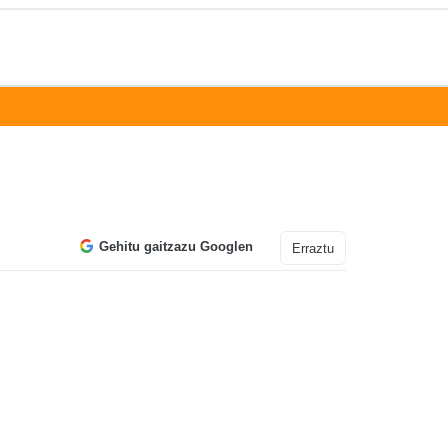
Gehitu gaitzazu Googlen
Erraztu