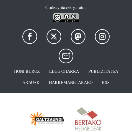
Codesyntaxek garatua
HONI BURUZ
LEGE OHARRA
PUBLIZITATEA
ARAUAK
HARREMANETARAKO
RSS