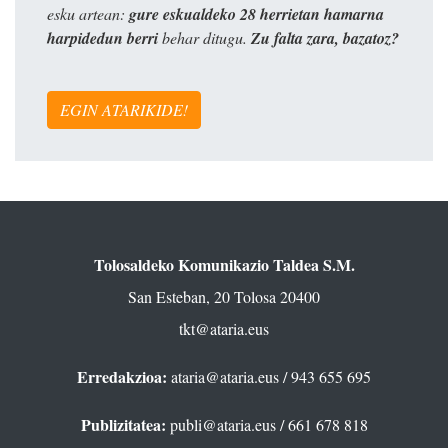
esku artean:
gure eskualdeko 28 herrietan hamarna
harpidedun berri
behar ditugu.
Zu falta zara, bazatoz?
EGIN ATARIKIDE!
Tolosaldeko Komunikazio Taldea S.M.
San Esteban, 20 Tolosa 20400
tkt@ataria.eus
Erredakzioa:
ataria@ataria.eus
/ 943 655 695
Publizitatea:
publi@ataria.eus
/ 661 678 818