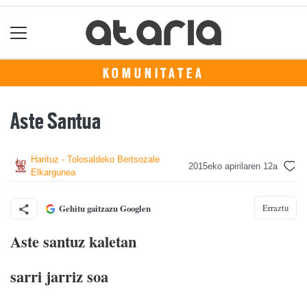
KOMUNITATEA
Aste Santua
Harituz - Tolosaldeko Bertsozale
2015eko apirilaren 12a
Elkargunea
Erraztu
Gehitu gaitzazu Googlen
Aste santuz kaletan
sarri jarriz soa