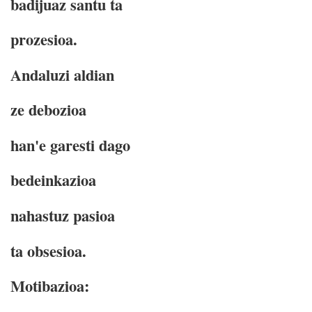
badijuaz santu ta
prozesioa.
Andaluzi aldian
ze debozioa
han'e garesti dago
bedeinkazioa
nahastuz pasioa
ta obsesioa.
Motibazioa: