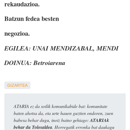
rekaudazioa.
Batzun fedea besten
negozioa.
EGILEA: UNAI MENDIZABAL, MENDI
DOINUA: Betroiarena
GIZARTEA
ATARIA ez da soilik komunikabide bat: komunitate
baten ahotsa da, eta urte hauen guztien ondoren, zuen
babesa behar dugu, inoiz baino gehiago:
ATARIAk
behar du Tolosaldea
. Horregatik erronka bat daukagu