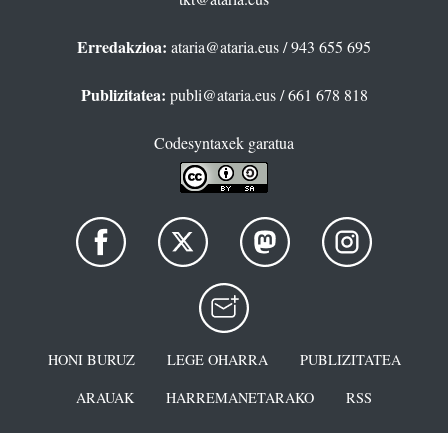
Erredakzioa:
ataria@ataria.eus
/ 943 655 695
Publizitatea:
publi@ataria.eus
/ 661 678 818
Codesyntaxek garatua
HONI BURUZ
LEGE OHARRA
PUBLIZITATEA
ARAUAK
HARREMANETARAKO
RSS