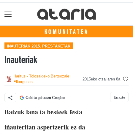
KOMUNITATEA
INAUTERIAK 2015. PRESTAKETAK
Inauteriak
Harituz - Tolosaldeko Bertsozale
2015eko otsailaren 8a
Elkargunea
Erraztu
Gehitu gaitzazu Googlen
Batzuk lana ta besteek festa
iñauteritan aspertzerik ez da