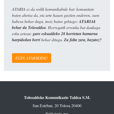
ATARIA ez da soilik komunikabide bat: komunitate
baten ahotsa da, eta urte hauen guztien ondoren, zuen
babesa behar dugu, inoiz baino gehiago:
ATARIAk
behar du Tolosaldea
. Horregatik erronka bat daukagu
esku artean:
gure eskualdeko 28 herrietan hamarna
harpidedun berri
behar ditugu.
Zu falta zara, bazatoz?
EGIN ATARIKIDE!
Tolosaldeko Komunikazio Taldea S.M.
San Esteban, 20 Tolosa 20400
tkt@ataria.eus