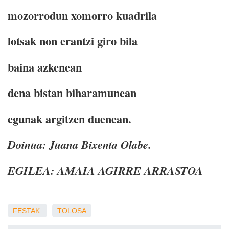
mozorrodun xomorro kuadrila
lotsak non erantzi giro bila
baina azkenean
dena bistan biharamunean
egunak argitzen duenean.
Doinua: Juana Bixenta Olabe.
EGILEA: AMAIA AGIRRE ARRASTOA
FESTAK
TOLOSA