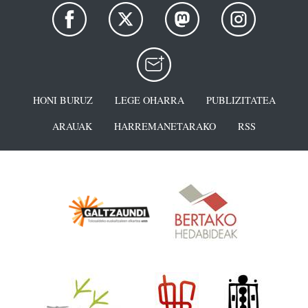
HONI BURUZ
LEGE OHARRA
PUBLIZITATEA
ARAUAK
HARREMANETARAKO
RSS