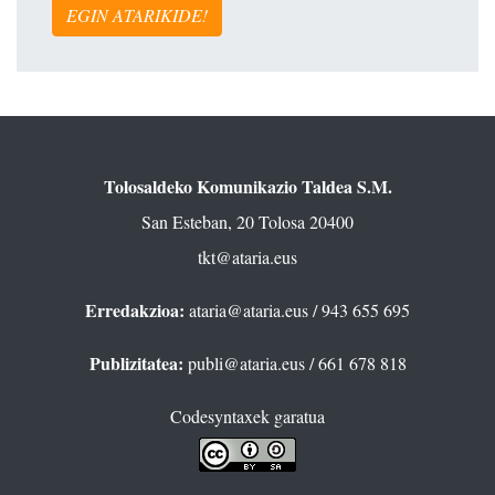
EGIN ATARIKIDE!
Tolosaldeko Komunikazio Taldea S.M.
San Esteban, 20 Tolosa 20400
tkt@ataria.eus
Erredakzioa:
ataria@ataria.eus
/ 943 655 695
Publizitatea:
publi@ataria.eus
/ 661 678 818
Codesyntaxek garatua