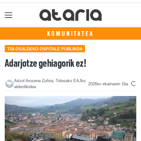
KOMUNITATEA
TOLOSALDEKO OSPITALE PUBLIKOA
Adarjotze gehiagorik ez!
Aitzol Arozena Zufiria, Tolosako EAJko
2026ko ekainaren 16a
alderdikidea