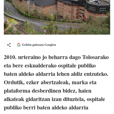
Gehitu gaitzazu Googlen
2010. urteraino jo beharra dago Tolosarako
eta bere eskualderako ospitale publiko
baten aldeko aldarria lehen aldiz entzuteko.
Ordutik, ezker abertzaleak, marka eta
plataforma desberdinen bidez, haien
alkateak gidaritzan izan dituztela, ospitale
publiko berri baten aldeko aldarria