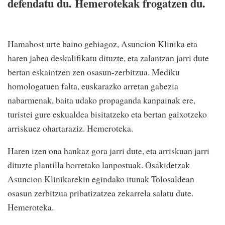
defendatu du. Hemerotekak frogatzen du.
Hamabost urte baino gehiagoz, Asuncion Klinika eta
haren jabea deskalifikatu dituzte, eta zalantzan jarri dute
bertan eskaintzen zen osasun-zerbitzua. Mediku
homologatuen falta, euskarazko arretan gabezia
nabarmenak, baita udako propaganda kanpainak ere,
turistei gure eskualdea bisitatzeko eta bertan gaixotzeko
arriskuez ohartaraziz. Hemeroteka.
Haren izen ona hankaz gora jarri dute, eta arriskuan jarri
dituzte plantilla horretako lanpostuak. Osakidetzak
Asuncion Klinikarekin egindako itunak Tolosaldean
osasun zerbitzua pribatizatzea zekarrela salatu dute.
Hemeroteka.