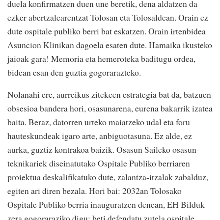
duela konfirmatzen duen une beretik, dena aldatzen da
ezker abertzalearentzat Tolosan eta Tolosaldean. Orain ez
dute ospitale publiko berri bat eskatzen. Orain irtenbidea
Asuncion Klinikan dagoela esaten dute. Hamaika ikusteko
jaioak gara! Memoria eta hemeroteka baditugu ordea,
bidean esan den guztia gogorarazteko.
Nolanahi ere, aurreikus zitekeen estrategia bat da, batzuen
obsesioa bandera hori, osasunarena, eurena bakarrik izatea
baita. Beraz, datorren urteko maiatzeko udal eta foru
hauteskundeak igaro arte, anbiguotasuna. Ez alde, ez
aurka, guztiz kontrakoa baizik. Osasun Saileko osasun-
teknikariek diseinatutako Ospitale Publiko berriaren
proiektua deskalifikatuko dute, zalantza-itzalak zabalduz,
egiten ari diren bezala. Hori bai: 2032an Tolosako
Ospitale Publiko berria inauguratzen denean, EH Bilduk
zera gogoraraziko digu: beti defendatu zutela ospitale