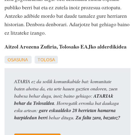
publiko berri bat eta ez zutela inoiz prozesua oztopatu.
Antzeko adibide mordo bat daude tamalez gure herriaren
historian. Denbora denborari. Adarjotze bat gehiago baino
ez litzateke izango.
Aitzol Arozena Zufiria, Tolosako EAJko alderdikidea
OSASUNA
TOLOSA
ATARIA ez da soilik komunikabide bat: komunitate
baten ahotsa da, eta urte hauen guztien ondoren, zuen
babesa behar dugu, inoiz baino gehiago:
ATARIAk
behar du Tolosaldea
. Horregatik erronka bat daukagu
esku artean:
gure eskualdeko 28 herrietan hamarna
harpidedun berri
behar ditugu.
Zu falta zara, bazatoz?