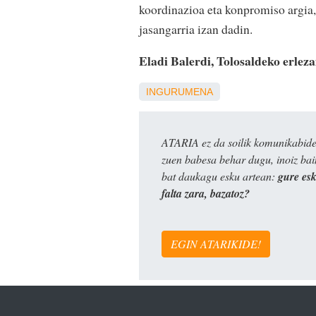
koordinazioa eta konpromiso argia, 
jasangarria izan dadin.
Eladi Balerdi, Tolosaldeko erleza
INGURUMENA
ATARIA ez da soilik komunikabide 
zuen babesa behar dugu, inoiz ba
bat daukagu esku artean:
gure es
falta zara, bazatoz?
EGIN ATARIKIDE!