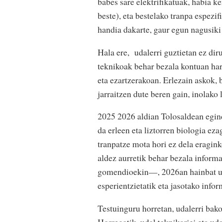
babes sare elektrifikatuak, habia k
beste), eta bestelako tranpa espezi
handia dakarte, gaur egun nagusiki
Hala ere, udalerri guztietan ez dir
teknikoak behar bezala kontuan hart
eta ezartzerakoan. Erlezain askok,
jarraitzen dute beren gain, inolako
2025 2026 aldian Tolosaldean egin
da erleen eta liztorren biologia eza
tranpatze mota hori ez dela eragink
aldez aurretik behar bezala inform
gomendioekin—, 2026an hainbat uda
esperientzietatik eta jasotako infor
Testuinguru horretan, udalerri bako
Horregatik, udal teknikariei eta ud