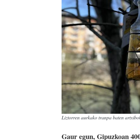
Liztorren aurkako tranpa baten artxibo
Gaur egun, Gipuzkoan 400 