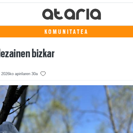
KOMUNITATEA
lezainen bizkar
2026ko apirilaren 30a