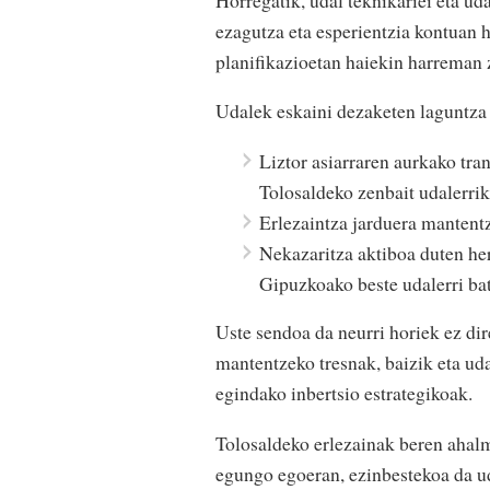
ezagutza eta esperientzia kontuan h
planifikazioetan haiekin harreman 
Udalek eskaini dezaketen laguntza 
Liztor asiarraren aurkako tra
Tolosaldeko zenbait udalerri
Erlezaintza jarduera mantent
Nekazaritza aktiboa duten he
Gipuzkoako beste udalerri b
Uste sendoa da neurri horiek ez dire
mantentzeko tresnak, baizik eta uda
egindako inbertsio estrategikoak.
Tolosaldeko erlezainak beren ahalme
egungo egoeran, ezinbestekoa da u