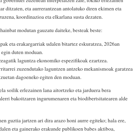
ar ditzaten, eta aurrerantzean antolatuko diren ekimen eta
zuzena, koordinazioa eta elkarlana susta dezaten.
hainbat modutan gauzatu daiteke, besteak beste:
npak eta erakargarriak udalen bitartez eskuratzea, 2026an
k egin duten moduan.
zeagatik laguntza ekonomiko espezifikoak ezartzea.
rritarrei zuzendutako laguntzen antzeko mekanismoak garatzea
atzuetan dagoeneko egiten den moduan.
la soilik erlezainen lana aitortzeko eta jarduera bera
lerri bakoitzaren ingurumenaren eta biodibertsitatearen alde
n guztia jartzen ari dira arazo honi aurre egiteko; hala ere,
dalen eta gainerako erakunde publikoen babes aktiboa,