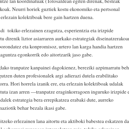
entze lan koordinatuak (Tolosaldean egiten direnak, besteak
fikoak. Neurri horiek guztiek kostu ekonomiko eta pertsonal
 erlezain kolektiboak bere gain hartzen duena.
udi tokiko erlezainen ezagutza, esperientzia eta irizpide
u direnik liztor asiarraren aurkako estrategiak diseinatzerakoa
 borondatez eta konpromisoz, urtero lan karga handia hartzen
 laguntza egonkorrik edo aitortzarik jaso gabe.
dako tranpatze kanpainei dagokienez, bereziki azpimarratu beh
gutzen duten profesionalek argi adierazi dutela erabilitako
orra. Hori horrela izanik ere, eta erlezain kolektiboak udalak
atuta izan arren —tranpatze eraginkorragoen inguruko irizpide 
lek estrategia bera errepikatzea erabaki dute, aurreko
maziotik behar bezala ikasi gabe.
itzeko erlezainen lana aitortu eta aktiboki babestea eskatzen da
al gobernuei zuzenean interpelatzen zaie, tokiko erlezainen