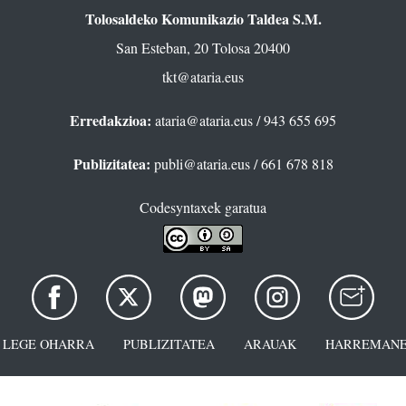
Tolosaldeko Komunikazio Taldea S.M.
San Esteban, 20 Tolosa 20400
tkt@ataria.eus
Erredakzioa:
ataria@ataria.eus
/ 943 655 695
Publizitatea:
publi@ataria.eus
/ 661 678 818
Codesyntaxek garatua
LEGE OHARRA
PUBLIZITATEA
ARAUAK
HARREMANE