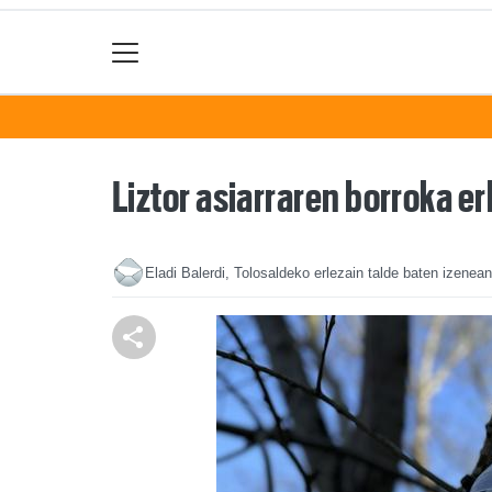
Liztor asiarraren borroka er
Eladi Balerdi, Tolosaldeko erlezain talde baten izenean