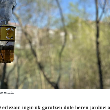
ko irudia.
erlezain inguruk garatzen dute beren jarduera