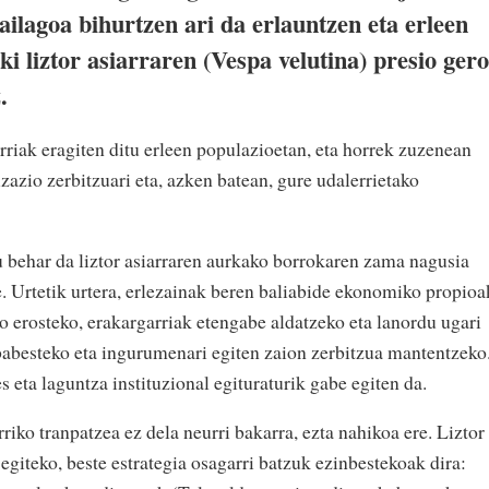
zailagoa bihurtzen ari da erlauntzen eta erleen
i liztor asiarraren (Vespa velutina) presio gero
.
arriak eragiten ditu erleen populazioetan, eta horrek zuzenean
izazio zerbitzuari eta, azken batean, gure udalerrietako
behar da liztor asiarraren aurkako borrokaren zama nagusia
te. Urtetik urtera, erlezainak beren baliabide ekonomiko propioa
edo erosteko, erakargarriak etengabe aldatzeko eta lanordu ugari
 babesteko eta ingurumenari egiten zaion zerbitzua mantentzeko
s eta laguntza instituzional egituraturik gabe egiten da.
riko tranpatzea ez dela neurri bakarra, ezta nahikoa ere. Liztor
egiteko, beste estrategia osagarri batzuk ezinbestekoak dira: