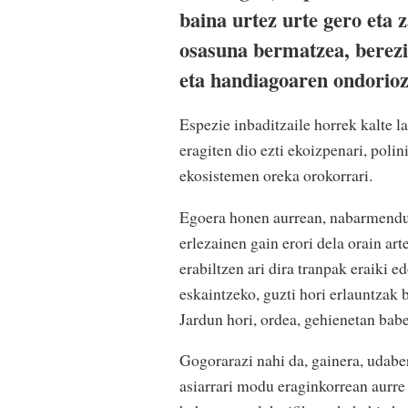
baina urtez urte gero eta 
osasuna bermatzea, berezik
eta handiagoaren ondorioz
Espezie inbaditzaile horrek kalte l
eragiten dio ezti ekoizpenari, polin
ekosistemen oreka orokorrari.
Egoera honen aurrean, nabarmendu 
erlezainen gain erori dela orain ar
erabiltzen ari dira tranpak eraiki 
eskaintzeko, guzti hori erlauntzak
Jardun hori, ordea, gehienetan babe
Gogorarazi nahi da, gainera, udaber
asiarrari modu eraginkorrean aurre 