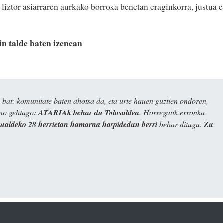
liztor asiarraren aurkako borroka benetan eraginkorra, justua e
in talde baten izenean
bat: komunitate baten ahotsa da, eta urte hauen guztien ondoren,
ino gehiago:
ATARIAk behar du Tolosaldea
. Horregatik erronka
kualdeko 28 herrietan hamarna harpidedun berri
behar ditugu.
Zu