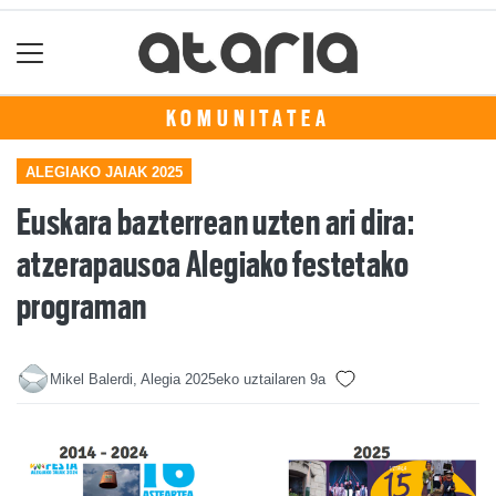
KOMUNITATEA
ALEGIAKO JAIAK 2025
Euskara bazterrean uzten ari dira:
atzerapausoa Alegiako festetako
programan
Mikel Balerdi, Alegia
2025eko uztailaren 9a