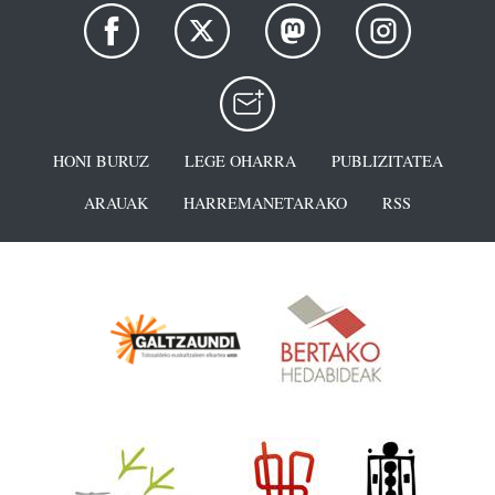
HONI BURUZ
LEGE OHARRA
PUBLIZITATEA
ARAUAK
HARREMANETARAKO
RSS