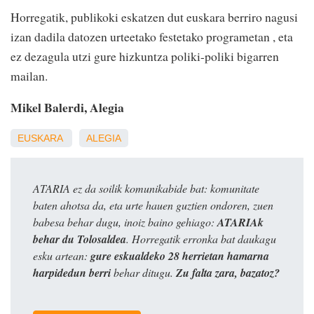
Horregatik, publikoki eskatzen dut euskara berriro nagusi
izan dadila datozen urteetako festetako programetan , eta
ez dezagula utzi gure hizkuntza poliki-poliki bigarren
mailan.
Mikel Balerdi, Alegia
EUSKARA
ALEGIA
ATARIA ez da soilik komunikabide bat: komunitate
baten ahotsa da, eta urte hauen guztien ondoren, zuen
babesa behar dugu, inoiz baino gehiago:
ATARIAk
behar du Tolosaldea
. Horregatik erronka bat daukagu
esku artean:
gure eskualdeko 28 herrietan hamarna
harpidedun berri
behar ditugu.
Zu falta zara, bazatoz?