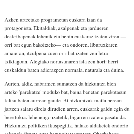
Azken urteetako programetan euskara izan da
protagonista. Ekitaldiak, azalpenak eta jardueren
deskribapenak lehenik eta behin euskaraz izaten ziren —
orri bat egun bakoitzeko— eta ondoren, liburuxkaren
amaieran, itzulpena zuen orri bat izaten zen letra
txikiagoan. Alegiako nortasunaren isla zen hori: herri
euskaldun baten adierazpen normala, naturala eta duina.
Aurten, aldiz, nabarmen sumatzen da hizkuntza bien
arteko 'parekatze' moduko bat, baina benetan parekotasun
faltsu baten aurrean gaude. Bi hizkuntzak maila berean
jartzen saiatu direla dirudien arren, euskarak galdu egin du
bere tokia: lehenengo izatetik, bigarren izatera pasatu da.
Hizkuntza politiken ikuspegitik, halako aldaketek ondorio
sakonak dituzte gure komunitatearentzat. Oharkabean