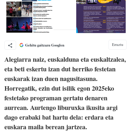
Erraztu
Gehitu gaitzazu Googlen
Alegiarra naiz, euskalduna eta euskaltzalea,
eta beti eskertu izan dut herriko festetan
euskarak izan duen nagusitasuna.
Horregatik, ezin dut isilik egon 2025eko
festetako programan gertatu denaren
aurrean. Aurtengo liburuxka ikusita argi
dago erabaki bat hartu dela: erdara eta
euskara maila berean jartzea.