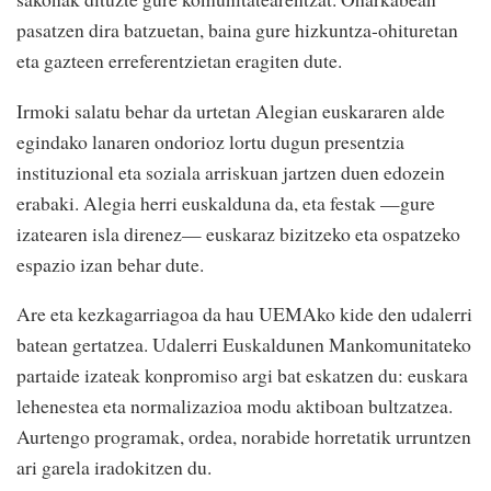
pasatzen dira batzuetan, baina gure hizkuntza-ohituretan
eta gazteen erreferentzietan eragiten dute.
Irmoki salatu behar da urtetan Alegian euskararen alde
egindako lanaren ondorioz lortu dugun presentzia
instituzional eta soziala arriskuan jartzen duen edozein
erabaki. Alegia herri euskalduna da, eta festak —gure
izatearen isla direnez— euskaraz bizitzeko eta ospatzeko
espazio izan behar dute.
Are eta kezkagarriagoa da hau UEMAko kide den udalerri
batean gertatzea. Udalerri Euskaldunen Mankomunitateko
partaide izateak konpromiso argi bat eskatzen du: euskara
lehenestea eta normalizazioa modu aktiboan bultzatzea.
Aurtengo programak, ordea, norabide horretatik urruntzen
ari garela iradokitzen du.