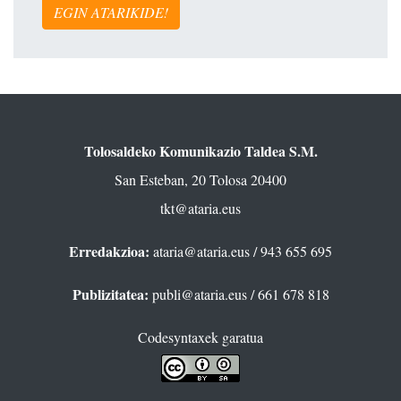
EGIN ATARIKIDE!
Tolosaldeko Komunikazio Taldea S.M.
San Esteban, 20 Tolosa 20400
tkt@ataria.eus
Erredakzioa:
ataria@ataria.eus
/ 943 655 695
Publizitatea:
publi@ataria.eus
/ 661 678 818
Codesyntaxek garatua