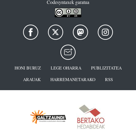
Codesyntaxek garatua
HONI BURUZ
LEGE OHARRA
PUBLIZITATEA
ARAUAK
HARREMANETARAKO
RSS