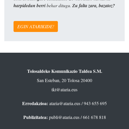
harpidedun berri
behar ditugu.
Zu falta zara, bazatoz?
EGIN ATARIKIDE!
Tolosaldeko Komunikazio Taldea S.M.
San Esteban, 20 Tolosa 20400
tkt@ataria.eus
Erredakzioa:
ataria@ataria.eus
/ 943 655 695
Publizitatea:
publi@ataria.eus
/ 661 678 818