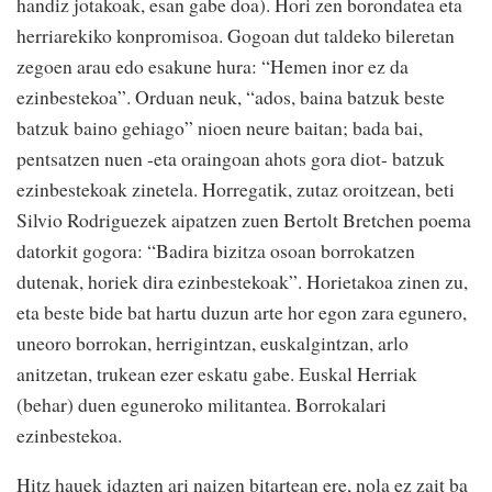
handiz jotakoak, esan gabe doa). Hori zen borondatea eta
herriarekiko konpromisoa. Gogoan dut taldeko bileretan
zegoen arau edo esakune hura: “Hemen inor ez da
ezinbestekoa”. Orduan neuk, “ados, baina batzuk beste
batzuk baino gehiago” nioen neure baitan; bada bai,
pentsatzen nuen -eta oraingoan ahots gora diot- batzuk
ezinbestekoak zinetela. Horregatik, zutaz oroitzean, beti
Silvio Rodriguezek aipatzen zuen Bertolt Bretchen poema
datorkit gogora: “
Badira bizitza osoan borrokatzen
dutenak, horiek dira ezinbestekoak”
. Horietakoa zinen zu,
eta beste bide bat hartu duzun arte hor egon zara egunero,
uneoro borrokan, herrigintzan, euskalgintzan, arlo
anitzetan, trukean ezer eskatu gabe. Euskal Herriak
(behar) duen eguneroko militantea. Borrokalari
ezinbestekoa.
Hitz hauek idazten ari naizen bitartean ere, nola ez zait ba