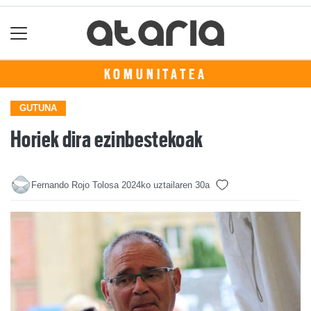
KOMUNITATEA
GUTUNA
Horiek dira ezinbestekoak
Fernando Rojo Tolosa
2024ko uztailaren 30a