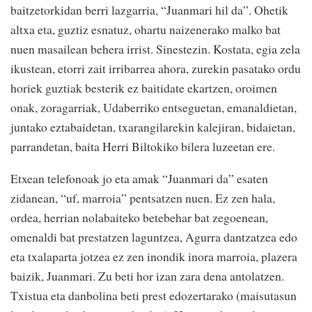
baitzetorkidan berri lazgarria, “Juanmari hil da”. Ohetik
altxa eta, guztiz esnatuz, ohartu naizenerako malko bat
nuen masailean behera irrist. Sinestezin. Kostata, egia zela
ikustean, etorri zait irribarrea ahora, zurekin pasatako ordu
horiek guztiak besterik ez baitidate ekartzen, oroimen
onak, zoragarriak, Udaberriko entseguetan, emanaldietan,
juntako eztabaidetan, txarangilarekin kalejiran, bidaietan,
parrandetan, baita Herri Biltokiko bilera luzeetan ere.
Etxean telefonoak jo eta amak “Juanmari da” esaten
zidanean, “uf, marroia” pentsatzen nuen. Ez zen hala,
ordea, herrian nolabaiteko betebehar bat zegoenean,
omenaldi bat prestatzen laguntzea, Agurra dantzatzea edo
eta txalaparta jotzea ez zen inondik inora marroia, plazera
baizik, Juanmari. Zu beti hor izan zara dena antolatzen.
Txistua eta danbolina beti prest edozertarako (maisutasun