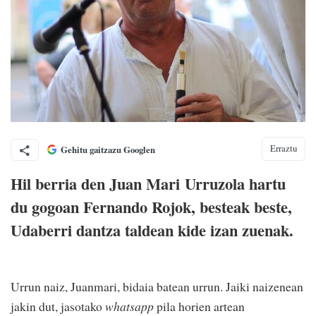
Erraztu
Gehitu gaitzazu Googlen
Hil berria den Juan Mari Urruzola hartu
du gogoan Fernando Rojok, besteak beste,
Udaberri dantza taldean kide izan zuenak.
Urrun naiz, Juanmari, bidaia batean urrun. Jaiki naizenean
jakin dut, jasotako
whatsapp
pila horien artean