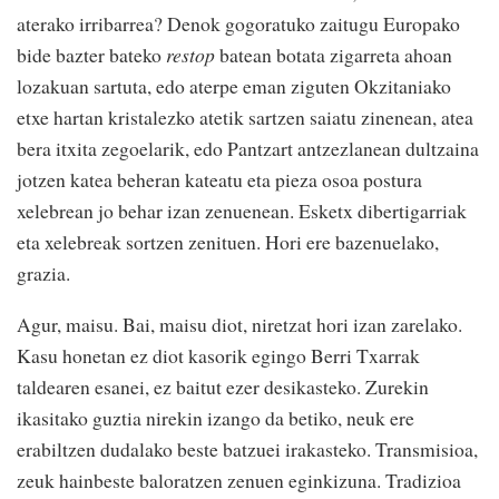
aterako irribarrea? Denok gogoratuko zaitugu Europako
bide bazter bateko
restop
batean botata zigarreta ahoan
lozakuan sartuta, edo aterpe eman ziguten Okzitaniako
etxe hartan kristalezko atetik sartzen saiatu zinenean, atea
bera itxita zegoelarik, edo Pantzart antzezlanean dultzaina
jotzen katea beheran kateatu eta pieza osoa postura
xelebrean jo behar izan zenuenean. Esketx dibertigarriak
eta xelebreak sortzen zenituen. Hori ere bazenuelako,
grazia.
Agur, maisu. Bai, maisu diot, niretzat hori izan zarelako.
Kasu honetan ez diot kasorik egingo Berri Txarrak
taldearen esanei, ez baitut ezer desikasteko. Zurekin
ikasitako guztia nirekin izango da betiko, neuk ere
erabiltzen dudalako beste batzuei irakasteko. Transmisioa,
zeuk hainbeste baloratzen zenuen eginkizuna. Tradizioa