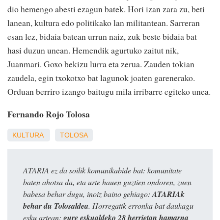
dio hemengo abesti ezagun batek. Hori izan zara zu, beti
lanean, kultura edo politikako lan militantean. Sarreran
esan lez, bidaia batean urrun naiz, zuk beste bidaia bat
hasi duzun unean. Hemendik agurtuko zaitut nik,
Juanmari. Goxo bekizu lurra eta zerua. Zauden tokian
zaudela, egin txokotxo bat lagunok joaten garenerako.
Orduan berriro izango baitugu mila irribarre egiteko unea.
Fernando Rojo Tolosa
KULTURA
TOLOSA
ATARIA ez da soilik komunikabide bat: komunitate
baten ahotsa da, eta urte hauen guztien ondoren, zuen
babesa behar dugu, inoiz baino gehiago:
ATARIAk
behar du Tolosaldea
. Horregatik erronka bat daukagu
esku artean:
gure eskualdeko 28 herrietan hamarna