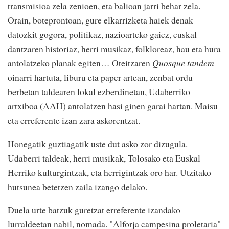
transmisioa zela zenioen, eta balioan jarri behar zela.
Orain, boteprontoan, gure elkarrizketa haiek denak
datozkit gogora, politikaz, nazioarteko gaiez, euskal
dantzaren historiaz, herri musikaz, folkloreaz, hau eta hura
antolatzeko planak egiten… Oteitzaren
Quosque tandem
oinarri hartuta, liburu eta paper artean, zenbat ordu
berbetan taldearen lokal ezberdinetan, Udaberriko
artxiboa (AAH) antolatzen hasi ginen garai hartan. Maisu
eta erreferente izan zara askorentzat.
Honegatik guztiagatik uste dut asko zor dizugula.
Udaberri taldeak, herri musikak, Tolosako eta Euskal
Herriko kulturgintzak, eta herrigintzak oro har. Utzitako
hutsunea betetzen zaila izango delako.
Duela urte batzuk guretzat erreferente izandako
lurraldeetan nabil, nomada. "
Alforja campesina proletaria"