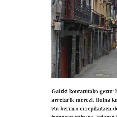
Gaizki kontatutako gezur b
arretarik merezi. Baina 
eta berriro errepikatzen de
izenpean gainera, egiaren 