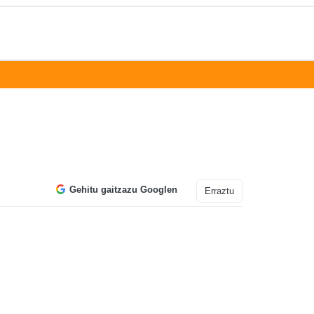
Gehitu gaitzazu Googlen
Erraztu