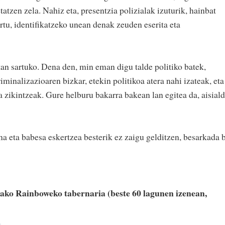
atzen zela. Nahiz eta, presentzia polizialak izuturik, hainbat
rtu, identifikatzeko unean denak zeuden eserita eta
tan sartuko. Dena den, min eman digu talde politiko batek,
minalizazioaren bizkar, etekin politikoa atera nahi izateak, eta
 zikintzeak. Gure helburu bakarra bakean lan egitea da, aisiald
a eta babesa eskertzea besterik ez zaigu gelditzen, besarkada 
ko Rainboweko tabernaria (beste 60 lagunen izenean,