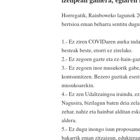
Horregatik, Rainboweko lagunok 20
bertsioa eman beharra sentitu dugu
1.- Ez ziren COVIDaren aurka indar
besteak beste, etorri ez zirelako.
2.- Ez zegoen gazte eta ez-hain-gaz
3.- Ez zegoen inor musukorik gabe,
kontsumitzen. Bezero guztiak eserit
musukoarekin.
4.- Ez zen Udaltzaingoa iraindu, ez
Nagusira, bizilagun baten deia zela 
zehar, nahiz eta hainbat alditan es
aldera.
5.- Ez dugu inongo isun proposamene
bakarrik eman zitzaigun, edukieraga