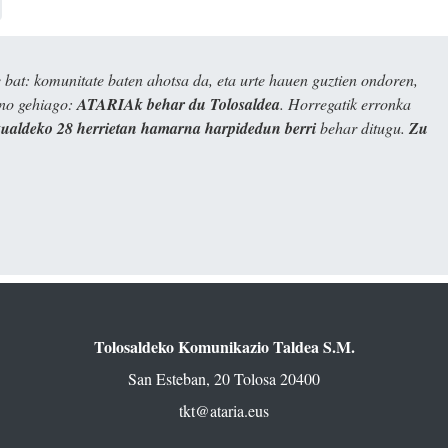
bat: komunitate baten ahotsa da, eta urte hauen guztien ondoren,
ino gehiago:
ATARIAk behar du Tolosaldea
. Horregatik erronka
kualdeko 28 herrietan hamarna harpidedun berri
behar ditugu.
Zu
Tolosaldeko Komunikazio Taldea S.M.
San Esteban, 20 Tolosa 20400
tkt@ataria.eus