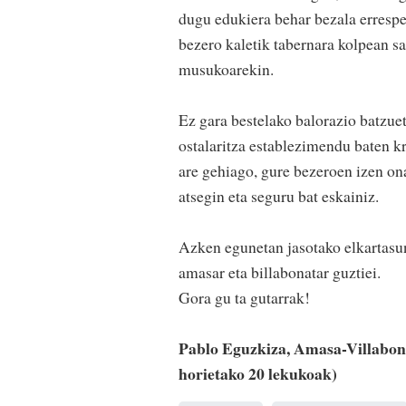
dugu edukiera behar bezala errespet
bezero kaletik tabernara kolpean sa
musukoarekin.
Ez gara bestelako balorazio batzue
ostalaritza establezimendu baten kri
are gehiago, gure bezeroen izen ona
atsegin eta seguru bat eskainiz.
Azken egunetan jasotako elkartasun
amasar eta billabonatar guztiei.
Gora gu ta gutarrak!
Pablo Eguzkiza, Amasa-Villabona
horietako 20 lekukoak)