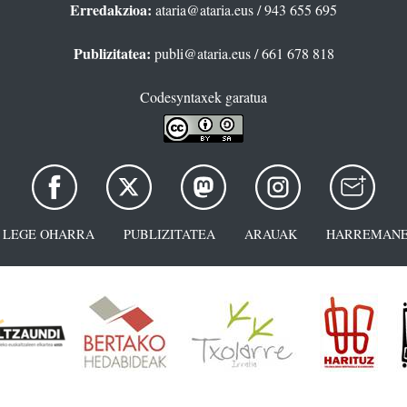
Erredakzioa:
ataria@ataria.eus
/ 943 655 695
Publizitatea:
publi@ataria.eus
/ 661 678 818
Codesyntaxek garatua
LEGE OHARRA
PUBLIZITATEA
ARAUAK
HARREMANE