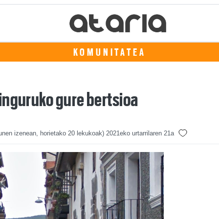
KOMUNITATEA
inguruko gure bertsioa
unen izenean, horietako 20 lekukoak)
2021eko urtarrilaren 21a