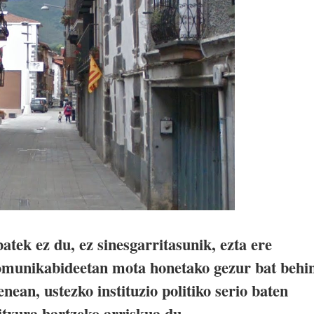
atek ez du, ez sinesgarritasunik, ezta ere
komunikabideetan mota honetako gezur bat behi
nean, ustezko instituzio politiko serio baten
itxura hartzeko arriskua du.