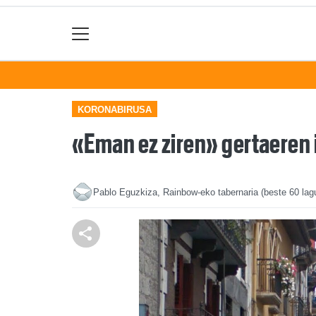
KORONABIRUSA
«Eman ez ziren» gertaeren 
Pablo Eguzkiza, Rainbow-eko tabernaria (beste 60 lag