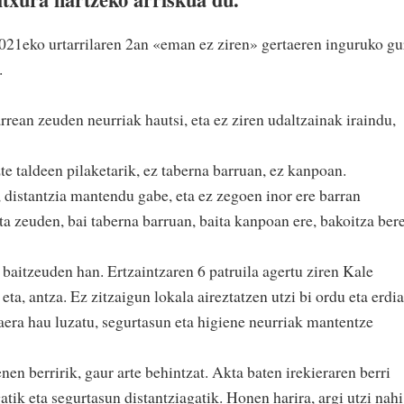
21eko urtarrilaren 2an «eman ez ziren» gertaeren inguruko gu
.
rean zeuden neurriak hautsi, eta ez ziren udaltzainak iraindu,
te taldeen pilaketarik, ez taberna barruan, ez kanpoan.
 distantzia mantendu gabe, eta ez zegoen inor ere barran
a zeuden, bai taberna barruan, baita kanpoan ere, bakoitza ber
 baitzeuden han. Ertzaintzaren 6 patruila agertu ziren Kale
eta, antza. Ez zitzaigun lokala aireztatzen utzi bi ordu eta erdi
kaera hau luzatu, segurtasun eta higiene neurriak mantentze
n berririk, gaur arte behintzat. Akta baten irekieraren berri
tik eta segurtasun distantziagatik. Honen harira, argi utzi nahi