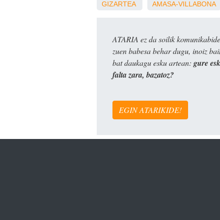
GIZARTEA
AMASA-VILLABONA
ATARIA ez da soilik komunikabide 
zuen babesa behar dugu, inoiz ba
bat daukagu esku artean:
gure es
falta zara, bazatoz?
EGIN ATARIKIDE!