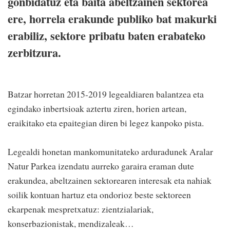
gonbidatuz eta baita abeltzainen sektorea
ere, horrela erakunde publiko bat makurki
erabiliz, sektore pribatu baten erabateko
zerbitzura.
Batzar horretan 2015-2019 legealdiaren balantzea eta
egindako inbertsioak aztertu ziren, horien artean,
eraikitako eta epaitegian diren bi legez kanpoko pista.
Legealdi honetan mankomunitateko arduradunek Aralar
Natur Parkea izendatu aurreko garaira eraman dute
erakundea, abeltzainen sektorearen interesak eta nahiak
soilik kontuan hartuz eta ondorioz beste sektoreen
ekarpenak mespretxatuz: zientzialariak,
konserbazionistak, mendizaleak…