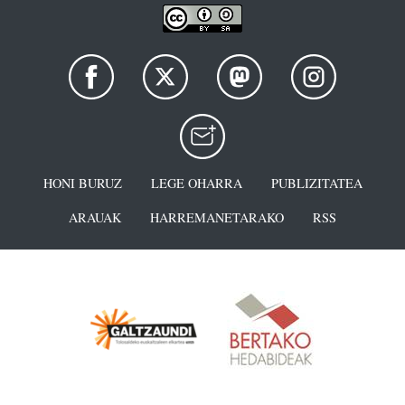
HONI BURUZ
LEGE OHARRA
PUBLIZITATEA
ARAUAK
HARREMANETARAKO
RSS