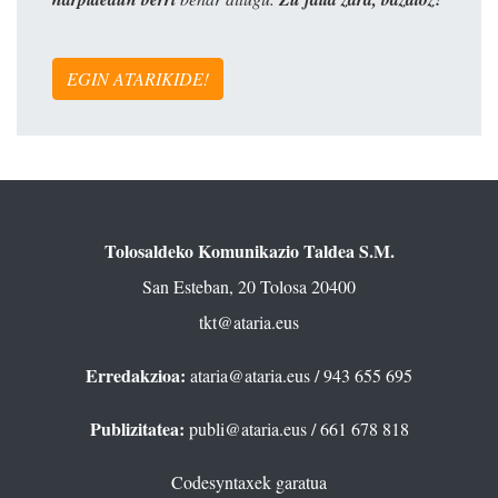
EGIN ATARIKIDE!
Tolosaldeko Komunikazio Taldea S.M.
San Esteban, 20 Tolosa 20400
tkt@ataria.eus
Erredakzioa:
ataria@ataria.eus
/ 943 655 695
Publizitatea:
publi@ataria.eus
/ 661 678 818
Codesyntaxek garatua