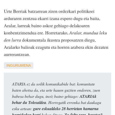
Urte Berriak batzarrean ziren ordezkari politikoei
arduraren zentzua ekarri izana espero dugu eta baita,
Aralar, larreak baino askoz gehiago delakoaren
konbentzimendua ere. Horretarako,
Aralar, mundua leku
den lurra
dokumentala ikustea proposatzen diegu,
Aralarko balioak ezagutu eta horren arabera ekin dezaten
aurrerantzean.
INGURUMENA
ATARIA ez da soilik komunikabide bat: komunitate
baten ahotsa da, eta urte hauen guztien ondoren, zuen
babesa behar dugu, inoiz baino gehiago:
ATARIAk
behar du Tolosaldea
. Horregatik erronka bat daukagu
esku artean:
gure eskualdeko 28 herrietan hamarna
harpidedun berri
behar ditugu.
Zu falta zara, bazatoz?