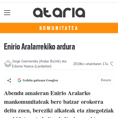
KOMUNITATEA
Enirio Aralarrekiko ardura
Jorge Garmendia (Aralar Bizirik) eta
2019ko urtarrilaren 17a
Edurne Huesa (Landarlan)
Erraztu
Gehitu gaitzazu Googlen
Abendu amaieran Enirio Aralarko
mankomunitateak bere batzar orokorra
deitu zuen, bereziki alkateak eta zinegotziak