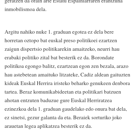
geratzen da orain arte Estatu Espainiarraren erantzuna
inmobilismoa dela.
Argitu nahiko nuke 1. graduan egotea ez dela bere
horretan oztopo bat euskal preso politikoei ezartzen
zaigun dispertsio politikarekin amaitzeko, neurri hau
erabaki politiko zital bat besterik ez da. Borondate
politikoa egongo balitz, ezartzean egon zen bezala, arazo
hau astebetean amaituko litzateke, Cadiz aldean gaituzten
kideak Euskal Herrira iristeko beharko genukeen denbora
tartea. Beraz komunikabideetan eta politikari batzuen
ahotan entzuten baduzue gure Euskal Herriratzea
ezinezkoa dela 1. graduan gaudelako edo onura bat dela,
ez sinetsi, gezur galanta da eta. Beraiek sorturiko joko
arauetan legea aplikatzea besterik ez da.