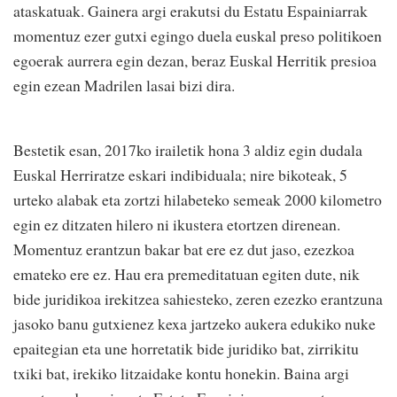
ataskatuak. Gainera argi erakutsi du Estatu Espainiarrak
momentuz ezer gutxi egingo duela euskal preso politikoen
egoerak aurrera egin dezan, beraz Euskal Herritik presioa
egin ezean Madrilen lasai bizi dira.
Bestetik esan, 2017ko irailetik hona 3 aldiz egin dudala
Euskal Herriratze eskari indibiduala; nire bikoteak, 5
urteko alabak eta zortzi hilabeteko semeak 2000 kilometro
egin ez ditzaten hilero ni ikustera etortzen direnean.
Momentuz erantzun bakar bat ere ez dut jaso, ezezkoa
emateko ere ez. Hau era premeditatuan egiten dute, nik
bide juridikoa irekitzea sahiesteko, zeren ezezko erantzuna
jasoko banu gutxienez kexa jartzeko aukera edukiko nuke
epaitegian eta une horretatik bide juridiko bat, zirrikitu
txiki bat, irekiko litzaidake kontu honekin. Baina argi