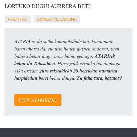
LORTUKO DUGU! AURRERA BETI!
POLITIKA
AMASA-VILLABONA
ATARIA ez da soilik komunikabide bat: komunitate
baten ahotsa da, eta urte hauen guztien ondoren, zuen
babesa behar dugu, inoiz baino gehiago:
ATARIAk
behar du Tolosaldea
. Horregatik erronka bat daukagu
esku artean:
gure eskualdeko 28 herrietan hamarna
harpidedun berri
behar ditugu.
Zu falta zara, bazatoz?
EGIN ATARIKIDE!