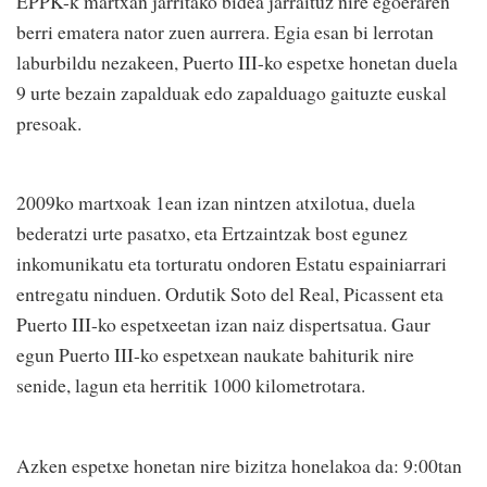
EPPK-k martxan jarritako bidea jarraituz nire egoeraren
berri ematera nator zuen aurrera. Egia esan bi lerrotan
laburbildu nezakeen, Puerto III-ko espetxe honetan duela
9 urte bezain zapalduak edo zapalduago gaituzte euskal
presoak.
2009ko martxoak 1ean izan nintzen atxilotua, duela
bederatzi urte pasatxo, eta Ertzaintzak bost egunez
inkomunikatu eta torturatu ondoren Estatu espainiarrari
entregatu ninduen. Ordutik Soto del Real, Picassent eta
Puerto III-ko espetxeetan izan naiz dispertsatua. Gaur
egun Puerto III-ko espetxean naukate bahiturik nire
senide, lagun eta herritik 1000 kilometrotara.
Azken espetxe honetan nire bizitza honelakoa da: 9:00tan