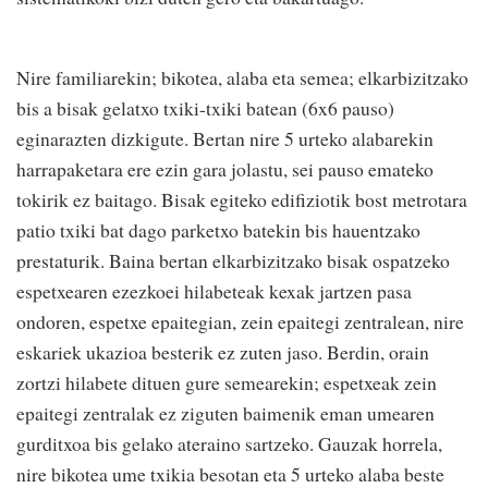
Nire familiarekin; bikotea, alaba eta semea; elkarbizitzako
bis a bisak gelatxo txiki-txiki batean (6x6 pauso)
eginarazten dizkigute. Bertan nire 5 urteko alabarekin
harrapaketara ere ezin gara jolastu, sei pauso emateko
tokirik ez baitago. Bisak egiteko edifiziotik bost metrotara
patio txiki bat dago parketxo batekin bis hauentzako
prestaturik. Baina bertan elkarbizitzako bisak ospatzeko
espetxearen ezezkoei hilabeteak kexak jartzen pasa
ondoren, espetxe epaitegian, zein epaitegi zentralean, nire
eskariek ukazioa besterik ez zuten jaso. Berdin, orain
zortzi hilabete dituen gure semearekin; espetxeak zein
epaitegi zentralak ez ziguten baimenik eman umearen
gurditxoa bis gelako ateraino sartzeko. Gauzak horrela,
nire bikotea ume txikia besotan eta 5 urteko alaba beste