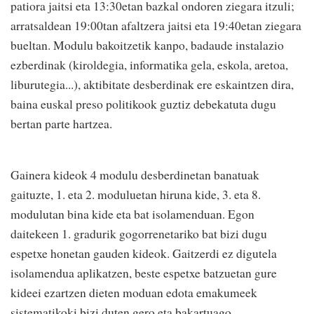
patiora jaitsi eta 13:30etan bazkal ondoren ziegara itzuli;
arratsaldean 19:00tan afaltzera jaitsi eta 19:40etan ziegara
bueltan. Modulu bakoitzetik kanpo, badaude instalazio
ezberdinak (kiroldegia, informatika gela, eskola, aretoa,
liburutegia...), aktibitate desberdinak ere eskaintzen dira,
baina euskal preso politikook guztiz debekatuta dugu
bertan parte hartzea.
Gainera kideok 4 modulu desberdinetan banatuak
gaituzte, 1. eta 2. moduluetan hiruna kide, 3. eta 8.
modulutan bina kide eta bat isolamenduan. Egon
daitekeen 1. gradurik gogorrenetariko bat bizi dugu
espetxe honetan gauden kideok. Gaitzerdi ez digutela
isolamendua aplikatzen, beste espetxe batzuetan gure
kideei ezartzen dieten moduan edota emakumeek
sistematikoki bizi duten gero eta bakartuago.