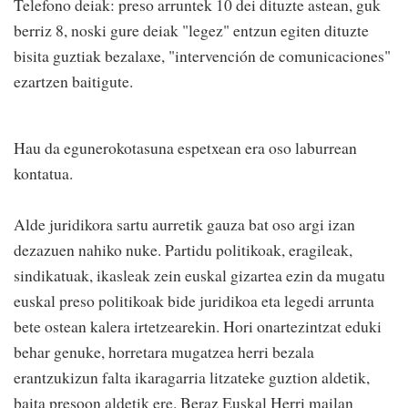
Telefono deiak: preso arruntek 10 dei dituzte astean, guk
berriz 8, noski gure deiak "legez" entzun egiten dituzte
bisita guztiak bezalaxe, "intervención de comunicaciones"
ezartzen baitigute.
Hau da egunerokotasuna espetxean era oso laburrean
kontatua.
Alde juridikora sartu aurretik gauza bat oso argi izan
dezazuen nahiko nuke. Partidu politikoak, eragileak,
sindikatuak, ikasleak zein euskal gizartea ezin da mugatu
euskal preso politikoak bide juridikoa eta legedi arrunta
bete ostean kalera irtetzearekin. Hori onartezintzat eduki
behar genuke, horretara mugatzea herri bezala
erantzukizun falta ikaragarria litzateke guztion aldetik,
baita presoon aldetik ere. Beraz Euskal Herri mailan