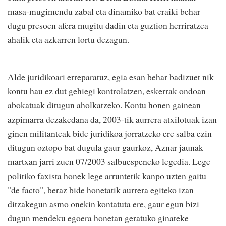
masa-mugimendu zabal eta dinamiko bat eraiki behar
dugu presoen afera mugitu dadin eta guztion herriratzea
ahalik eta azkarren lortu dezagun.
Alde juridikoari erreparatuz, egia esan behar badizuet nik
kontu hau ez dut gehiegi kontrolatzen, eskerrak ondoan
abokatuak ditugun aholkatzeko. Kontu honen gainean
azpimarra dezakedana da, 2003-tik aurrera atxilotuak izan
ginen militanteak bide juridikoa jorratzeko ere salba ezin
ditugun oztopo bat dugula gaur gaurkoz, Aznar jaunak
martxan jarri zuen 07/2003 salbuespeneko legedia. Lege
politiko faxista honek lege arruntetik kanpo uzten gaitu
"de facto", beraz bide honetatik aurrera egiteko izan
ditzakegun asmo onekin kontatuta ere, gaur egun bizi
dugun mendeku egoera honetan geratuko ginateke