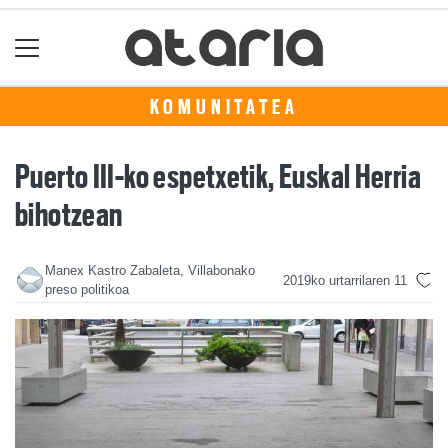
KOMUNITATEA
Puerto III-ko espetxetik, Euskal Herria
bihotzean
Manex Kastro Zabaleta, Villabonako
2019ko urtarrilaren 11
preso politikoa