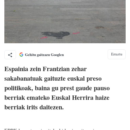
Erraztu
Gehitu gaitzazu Googlen
Espainia zein Frantzian zehar
sakabanatuak gaituzte euskal preso
politikoak, baina gu prest gaude pauso
berriak emateko Euskal Herrira haize
berriak irits daitezen.