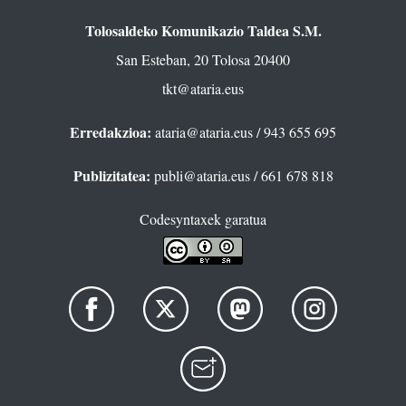
Tolosaldeko Komunikazio Taldea S.M.
San Esteban, 20 Tolosa 20400
tkt@ataria.eus
Erredakzioa:
ataria@ataria.eus
/ 943 655 695
Publizitatea:
publi@ataria.eus
/ 661 678 818
Codesyntaxek garatua