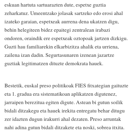
eskuan hartuta sartuarazten dute, espetxe guztia
zeharkatuz. Umeentzako jolasak sartzeko edo erosi ahal
izateko garaian, espetxeak aurrena dena ukatzen digu,
behin helegiteen bidez epaitegi zentralean irabazi
ondoren, oraindik ere espetxeak oztopoak jartzen dizkigu.
Guzti hau familiarekin elkarbizitza ahalik eta urriena,
zailena izan dadin. Segurtasunaren izenean jazartze
guztiak legitimatzen dituzte demokrata hauek.
Bestetik, euskal preso politikoak FIES fitxategian gaituzte
eta 1. gradua era sistematikoan aplikatzen digutenez,
jarraipen berezitua egiten digute. Astean bi gutun soilik
bidali ditzakegu eta hauek irekita entregatu behar ditugu
zer idazten dugun irakurri ahal dezaten. Preso arruntak
nahi adina gutun bidali ditzakete eta noski, sobrea itxita.