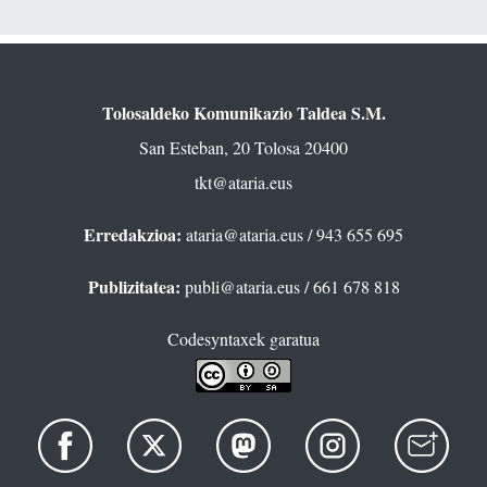
Tolosaldeko Komunikazio Taldea S.M.
San Esteban, 20 Tolosa 20400
tkt@ataria.eus
Erredakzioa:
ataria@ataria.eus
/ 943 655 695
Publizitatea:
publi@ataria.eus
/ 661 678 818
Codesyntaxek garatua