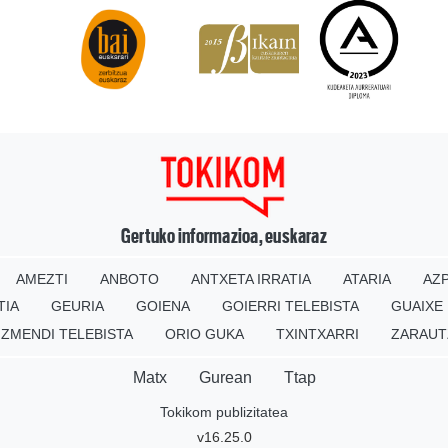
Gertuko informazioa, euskaraz
AMEZTI
ANBOTO
ANTXETA IRRATIA
ATARIA
AZP
TIA
GEURIA
GOIENA
GOIERRI TELEBISTA
GUAIXE
IZMENDI TELEBISTA
ORIO GUKA
TXINTXARRI
ZARAUT
Matx
Gurean
Ttap
Tokikom publizitatea
v16.25.0