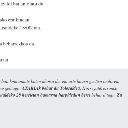
zaldi bat antolatu du.
ko eraikinean.
atsaldeko 18:00etan.
ea beharrezkoa da.
tzat.
bat: komunitate baten ahotsa da, eta urte hauen guztien ondoren,
ino gehiago:
ATARIAk behar du Tolosaldea
. Horregatik erronka
kualdeko 28 herrietan hamarna harpidedun berri
behar ditugu.
Zu