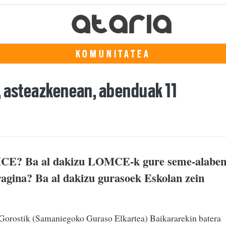
KOMUNITATEA
, asteazkenean, abenduak 11
MCE? Ba al dakizu LOMCE-k gure seme-alabe
agina? Ba al dakizu gurasoek Eskolan zein
, Gorostik (Samaniegoko Guraso Elkartea) Baikararekin batera