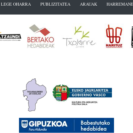
LEGE OHARRA
PUBLIZITATEA
ARAUAK
HARREMANE