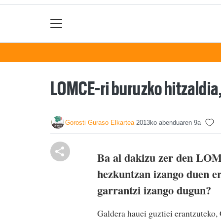
LOMCE-ri buruzko hitzaldia
Gorosti Guraso Elkartea
2013ko abenduaren 9a
Ba al dakizu zer den LO
hezkuntzan izango duen er
garrantzi izango dugun?
Galdera hauei guztiei erantzuteko