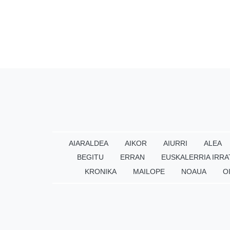
AIARALDEA
AIKOR
AIURRI
ALEA
BEGITU
ERRAN
EUSKALERRIA IRRA
KRONIKA
MAILOPE
NOAUA
O