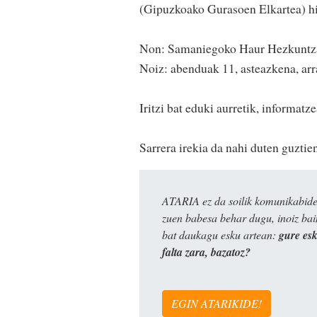
(Gipuzkoako Gurasoen Elkartea) hit
Non: Samaniegoko Haur Hezkuntza
Noiz: abenduak 11, asteazkena, arr
Iritzi bat eduki aurretik, informatz
Sarrera irekia da nahi duten guztien
ATARIA ez da soilik komunikabide 
zuen babesa behar dugu, inoiz ba
bat daukagu esku artean:
gure es
falta zara, bazatoz?
EGIN ATARIKIDE!