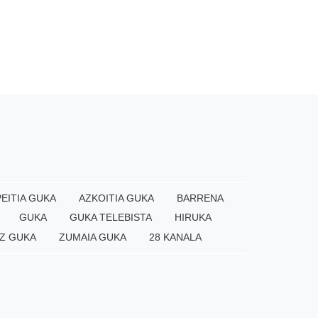
EITIA GUKA
AZKOITIA GUKA
BARRENA
GUKA
GUKA TELEBISTA
HIRUKA
Z GUKA
ZUMAIA GUKA
28 KANALA