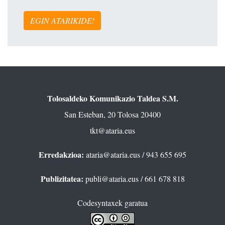
EGIN ATARIKIDE!
Tolosaldeko Komunikazio Taldea S.M.
San Esteban, 20 Tolosa 20400
tkt@ataria.eus
Erredakzioa:
ataria@ataria.eus
/ 943 655 695
Publizitatea:
publi@ataria.eus
/ 661 678 818
Codesyntaxek garatua