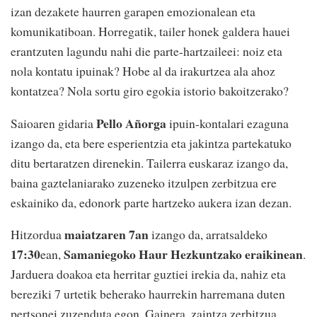
izan dezakete haurren garapen emozionalean eta
komunikatiboan. Horregatik, tailer honek galdera hauei
erantzuten lagundu nahi die parte-hartzaileei: noiz eta
nola kontatu ipuinak? Hobe al da irakurtzea ala ahoz
kontatzea? Nola sortu giro egokia istorio bakoitzerako?
Pello Añorga
Saioaren gidaria
ipuin-kontalari ezaguna
izango da, eta bere esperientzia eta jakintza partekatuko
ditu bertaratzen direnekin. Tailerra euskaraz izango da,
baina gaztelaniarako zuzeneko itzulpen zerbitzua ere
eskainiko da, edonork parte hartzeko aukera izan dezan.
maiatzaren 7an
Hitzordua
izango da, arratsaldeko
17:30
Samaniegoko Haur Hezkuntzako eraikinean
ean,
.
Jarduera doakoa eta herritar guztiei irekia da, nahiz eta
bereziki 7 urtetik beherako haurrekin harremana duten
pertsonei zuzenduta egon. Gainera, zaintza zerbitzua