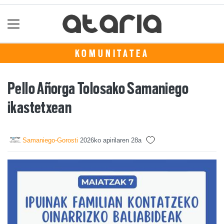
KOMUNITATEA
Pello Añorga Tolosako Samaniego
ikastetxean
Samaniego-Gorosti
2026ko apirilaren 28a