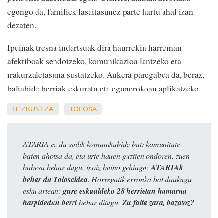
egongo da, familiek lasaitasunez parte hartu ahal izan
dezaten.
Ipuinak tresna indartsuak dira haurrekin harreman
afektiboak sendotzeko, komunikazioa lantzeko eta
irakurzaletasuna sustatzeko. Aukera paregabea da, beraz,
baliabide berriak eskuratu eta egunerokoan aplikatzeko.
HEZKUNTZA
TOLOSA
ATARIA ez da soilik komunikabide bat: komunitate
baten ahotsa da, eta urte hauen guztien ondoren, zuen
babesa behar dugu, inoiz baino gehiago:
ATARIAk
behar du Tolosaldea
. Horregatik erronka bat daukagu
esku artean:
gure eskualdeko 28 herrietan hamarna
harpidedun berri
behar ditugu.
Zu falta zara, bazatoz?