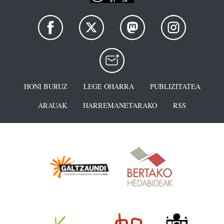
HONI BURUZ
LEGE OHARRA
PUBLIZITATEA
ARAUAK
HARREMANETARAKO
RSS