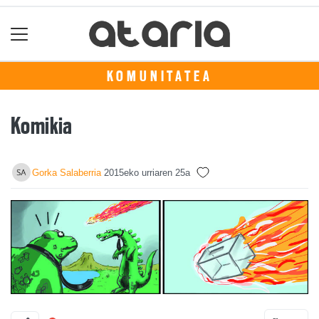
KOMUNITATEA
Komikia
Gorka Salaberria
2015eko urriaren 25a