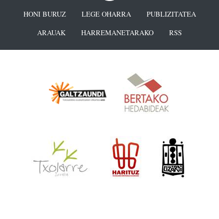
HONI BURUZ
LEGE OHARRA
PUBLIZITATEA
ARAUAK
HARREMANETARAKO
RSS