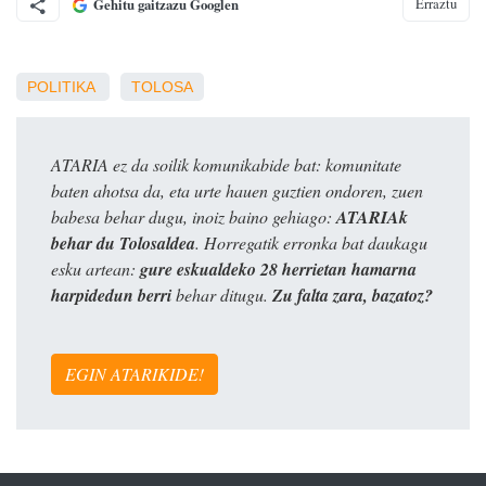
Erraztu
Gehitu gaitzazu Googlen
POLITIKA
TOLOSA
ATARIA ez da soilik komunikabide bat: komunitate
baten ahotsa da, eta urte hauen guztien ondoren, zuen
babesa behar dugu, inoiz baino gehiago:
ATARIAk
behar du Tolosaldea
. Horregatik erronka bat daukagu
esku artean:
gure eskualdeko 28 herrietan hamarna
harpidedun berri
behar ditugu.
Zu falta zara, bazatoz?
EGIN ATARIKIDE!