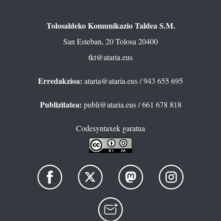
Tolosaldeko Komunikazio Taldea S.M.
San Esteban, 20 Tolosa 20400
tkt@ataria.eus
Erredakzioa:
ataria@ataria.eus
/ 943 655 695
Publizitatea:
publi@ataria.eus
/ 661 678 818
Codesyntaxek garatua