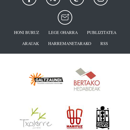
HONI BURUZ
LEGE OHARRA
PUBLIZITATEA
ARAUAK
HARREMANETARAKO
RSS