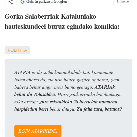
Erraztu
Gehitu gaitzazu Googlen
Gorka Salaberriak Kataluniako
hauteskundeei buruz egindako komikia:
POLITIKA
ATARIA ez da soilik komunikabide bat: komunitate
baten ahotsa da, eta urte hauen guztien ondoren, zuen
babesa behar dugu, inoiz baino gehiago:
ATARIAk
behar du Tolosaldea
. Horregatik erronka bat daukagu
esku artean:
gure eskualdeko 28 herrietan hamarna
harpidedun berri
behar ditugu.
Zu falta zara, bazatoz?
EGIN ATARIKIDE!