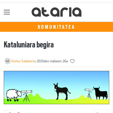
KOMUNITATEA
Kataluniara begira
Gorka Salaberria
2015eko irailaren 26a