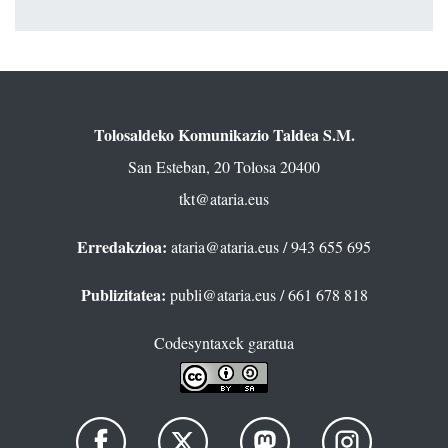
Tolosaldeko Komunikazio Taldea S.M.
San Esteban, 20 Tolosa 20400
tkt@ataria.eus
Erredakzioa:
ataria@ataria.eus
/ 943 655 695
Publizitatea:
publi@ataria.eus
/ 661 678 818
Codesyntaxek garatua