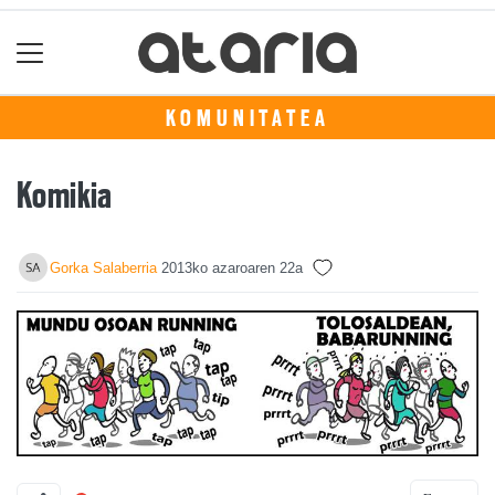
KOMUNITATEA
Komikia
Gorka Salaberria
2013ko azaroaren 22a