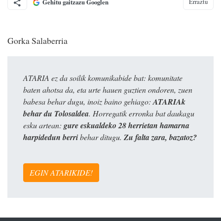
Erraztu
Gehitu gaitzazu Googlen
Gorka Salaberria
ATARIA ez da soilik komunikabide bat: komunitate
baten ahotsa da, eta urte hauen guztien ondoren, zuen
babesa behar dugu, inoiz baino gehiago:
ATARIAk
behar du Tolosaldea
. Horregatik erronka bat daukagu
esku artean:
gure eskualdeko 28 herrietan hamarna
harpidedun berri
behar ditugu.
Zu falta zara, bazatoz?
EGIN ATARIKIDE!