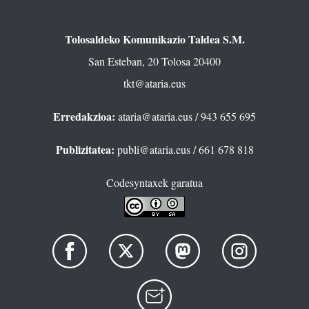
Tolosaldeko Komunikazio Taldea S.M.
San Esteban, 20 Tolosa 20400
tkt@ataria.eus
Erredakzioa:
ataria@ataria.eus
/ 943 655 695
Publizitatea:
publi@ataria.eus
/ 661 678 818
Codesyntaxek garatua