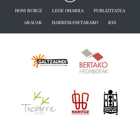
HONI BURUZ
LEGE OHARRA
PUBLIZITATEA
ARAUAK
HARREMANETARAKO
RSS