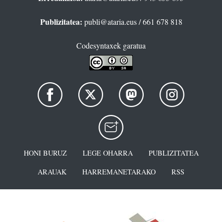
Publizitatea:
publi@ataria.eus
/ 661 678 818
Codesyntaxek garatua
HONI BURUZ
LEGE OHARRA
PUBLIZITATEA
ARAUAK
HARREMANETARAKO
RSS