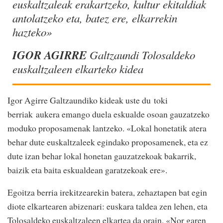
euskaltzaleak erakartzeko, kultur ekitaldiak
antolatzeko eta, batez ere, elkarrekin
hazteko»
IGOR AGIRRE
Galtzaundi Tolosaldeko
euskaltzaleen elkarteko kidea
Igor Agirre Galtzaundiko kideak uste du toki
berriak aukera emango duela eskualde osoan gauzatzeko
moduko proposamenak lantzeko. «Lokal honetatik atera
behar dute euskaltzaleek egindako proposamenek, eta ez
dute izan behar lokal honetan gauzatzekoak bakarrik,
baizik eta baita eskualdean garatzekoak ere».
Egoitza berria irekitzearekin batera, zehaztapen bat egin
diote elkartearen abizenari: euskara taldea zen lehen, eta
Tolosaldeko euskaltzaleen elkartea da orain. «Nor garen