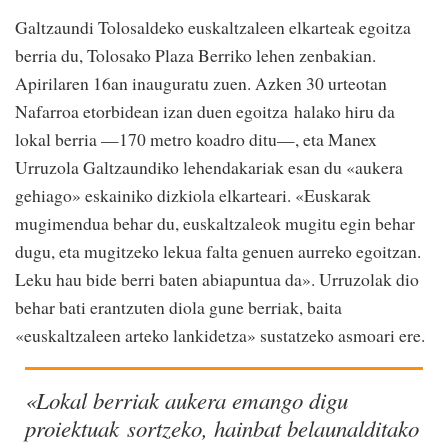
Galtzaundi Tolosaldeko euskaltzaleen elkarteak egoitza
berria du, Tolosako Plaza Berriko lehen zenbakian.
Apirilaren 16an inauguratu zuen. Azken 30 urteotan
Nafarroa etorbidean izan duen egoitza halako hiru da
lokal berria —170 metro koadro ditu—, eta Manex
Urruzola Galtzaundiko lehendakariak esan du «aukera
gehiago» eskainiko dizkiola elkarteari. «Euskarak
mugimendua behar du, euskaltzaleok mugitu egin behar
dugu, eta mugitzeko lekua falta genuen aurreko egoitzan.
Leku hau bide berri baten abiapuntua da». Urruzolak dio
behar bati erantzuten diola gune berriak, baita
«euskaltzaleen arteko lankidetza» sustatzeko asmoari ere.
«Lokal berriak aukera emango digu
proiektuak sortzeko, hainbat belaunalditako