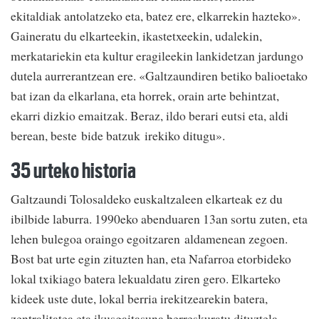
ekitaldiak antolatzeko eta, batez ere, elkarrekin hazteko».
Gaineratu du elkarteekin, ikastetxeekin, udalekin,
merkatariekin eta kultur eragileekin lankidetzan jardungo
dutela aurrerantzean ere. «Galtzaundiren betiko balioetako
bat izan da elkarlana, eta horrek, orain arte behintzat,
ekarri dizkio emaitzak. Beraz, ildo berari eutsi eta, aldi
berean, beste bide batzuk irekiko ditugu».
35 urteko historia
Galtzaundi Tolosaldeko euskaltzaleen elkarteak ez du
ibilbide laburra. 1990eko abenduaren 13an sortu zuten, eta
lehen bulegoa oraingo egoitzaren aldamenean zegoen.
Bost bat urte egin zituzten han, eta Nafarroa etorbideko
lokal txikiago batera lekualdatu ziren gero. Elkarteko
kideek uste dute, lokal berria irekitzearekin batera,
zentralitatea eta ikusgaitasuna berreskuratu dituztela.