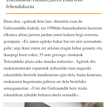
lehendakaria
Dena den, «galtzak bete lan» dituztela esan du
Galtzaundiko kideak, eta 1990eko hamarkadaren hasieran
elkartea abian jartzen jardun zuten kideen begi zorrotza
goraipatu. «Ez zuten egiteko bakar bat ere utzi zerrendatu
gabe; argi ikusi zuten zer arlotan eragin behar genuen, eta,
ikuspegi horri esker, 35 urte geroago, euskarak
Tolosaldeko plaza asko dauzka irabazita». Agirrek dio
euskararentzako esparruak irabazteko lana nagusiki
eskualdeko herririk handienetan egin dela, baina kontrara,
euskararen hegemonia galtzen ari dela bestelako
arnasguneetan. «Uste dut Galtzaundik bere itzala
eskualdean zabaldu beharra duela oraindik».