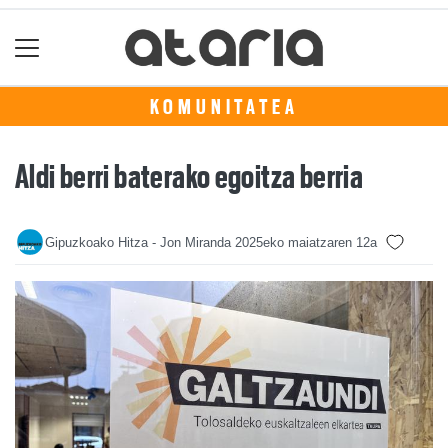
KOMUNITATEA
Aldi berri baterako egoitza berria
Gipuzkoako Hitza - Jon Miranda
2025eko maiatzaren 12a