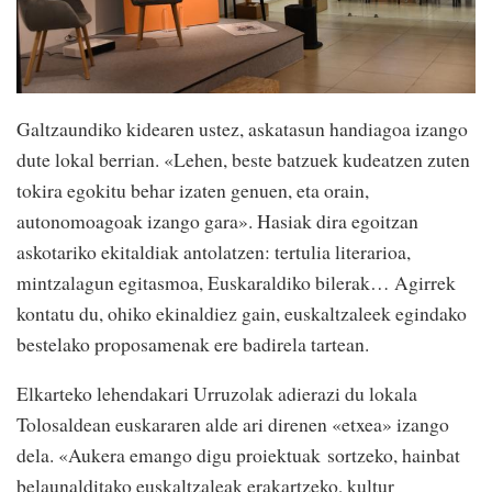
Galtzaundiko kidearen ustez, askatasun handiagoa izango
dute lokal berrian. «Lehen, beste batzuek kudeatzen zuten
tokira egokitu behar izaten genuen, eta orain,
autonomoagoak izango gara». Hasiak dira egoitzan
askotariko ekitaldiak antolatzen: tertulia literarioa,
mintzalagun egitasmoa, Euskaraldiko bilerak… Agirrek
kontatu du, ohiko ekinaldiez gain, euskaltzaleek egindako
bestelako proposamenak ere badirela tartean.
Elkarteko lehendakari Urruzolak adierazi du lokala
Tolosaldean euskararen alde ari direnen «etxea» izango
dela. «Aukera emango digu proiektuak sortzeko, hainbat
belaunalditako euskaltzaleak erakartzeko, kultur