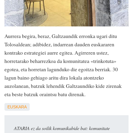
Aurrera begira, beraz, Galtzaundik erronka ugari ditu
Tolosaldean; adibidez, indarrean dauden euskararen
kontrako estrategiei aurre egitea. Agirreren ustez,
horretarako beharrezkoa da komunitatea «trinkotuta»
egotea, eta horretan lagunduko die egoitza berriak. 30
lagun baino gehiago aritu dira lokala atontzeko
auzolanean, batzuk lehendik Galtzaundiko kide zirenak
eta beste batzuk oraintsu batu direnak.
EUSKARA
ATARIA ez da soilik komunikabide bat: komunitate