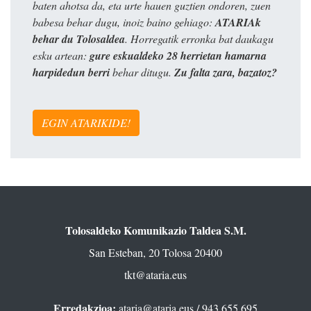
baten ahotsa da, eta urte hauen guztien ondoren, zuen
babesa behar dugu, inoiz baino gehiago:
ATARIAk
behar du Tolosaldea
. Horregatik erronka bat daukagu
esku artean:
gure eskualdeko 28 herrietan hamarna
harpidedun berri
behar ditugu.
Zu falta zara, bazatoz?
EGIN ATARIKIDE!
Tolosaldeko Komunikazio Taldea S.M.
San Esteban, 20 Tolosa 20400
tkt@ataria.eus
Erredakzioa:
ataria@ataria.eus
/ 943 655 695