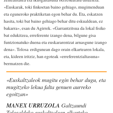
«Euskarak, toki finkoetan baino gehiago, mugimenduan
eta eguneroko praktiketan egon behar du. Eta, eskatzen
hasita, toki bat baino gehiago behar ditu eskualdean, ez
bakarra», esan du Agirrek. «Garrantzitsua da lokal fisiko
bat edukitzea, erreferente izango dena, bilgune gisa
funtzionatuko duena eta euskararentzat arnasgune izango
dena». Tolosa erdigunean dago orain elkartearen lokala,
eta, kideen iritziz, han egoteak «erreferentzialtasuna»
bermatzen die.
«Euskaltzaleok mugitu egin behar dugu, eta
mugitzeko lekua falta genuen aurreko
egoitzan»
MANEX URRUZOLA
Galtzaundi
Tolosaldeko euskaltzaleen elkarteko