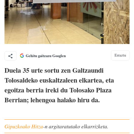
Erraztu
Gehitu gaitzazu Googlen
Duela 35 urte sortu zen Galtzaundi
Tolosaldeko euskaltzaleen elkartea, eta
egoitza berria ireki du Tolosako Plaza
Berrian; lehengoa halako hiru da.
Gipuzkoako Hitza
-n argitaratutako elkarrizketa.