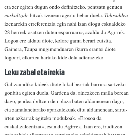
eta zer egiten dugun ondo definitzeko, pentsatu genuen
euskaltzale
hitzak izenean agertu behar duela.
Tolosaldea
izenarekin erreferentzia egin nahi izan diogu eskualdeko
28 herriek osatzen duten esparruari», azaldu du Agirrek.
Logoa ere aldatu diote, kolore gama berari eutsita.
Gainera, Taupa mugimenduaren ikurra erantsi diote
logoari, elkartea hartako kide dela adierazteko.
Leku zabal eta irekia
Galtzaundiko kideek diote lokal berriak barrura sartzeko
gonbita egiten duela. Gardena da, oinezkoen maila berean
dago, jendea ibiltzen den plaza baten aldamenean dago,
eta zamalanetarako aparkalekuak ditu aldamenean, sartu-
irten azkarrak egiteko modukoak. «Erosoa da
euskaltzaleentzat», esan du Agirrek. Izan ere, iruditzen
zaie tokiak elkartearen gutxieneko eskakizunak betetzen