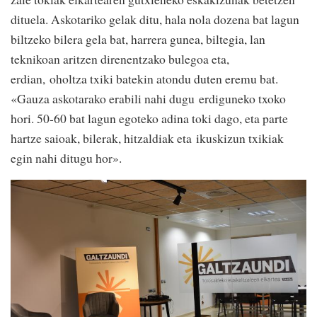
dituela. Askotariko gelak ditu, hala nola dozena bat lagun
biltzeko bilera gela bat, harrera gunea, biltegia, lan
teknikoan aritzen direnentzako bulegoa eta,
erdian, oholtza txiki batekin atondu duten eremu bat.
«Gauza askotarako erabili nahi dugu erdiguneko txoko
hori. 50-60 bat lagun egoteko adina toki dago, eta parte
hartze saioak, bilerak, hitzaldiak eta ikuskizun txikiak
egin nahi ditugu hor».