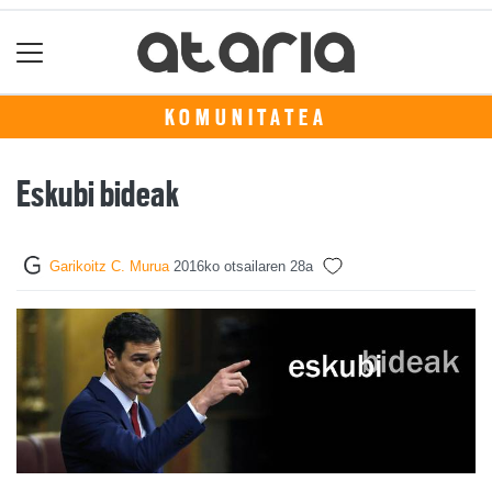
KOMUNITATEA
Eskubi bideak
Garikoitz C. Murua
2016ko otsailaren 28a