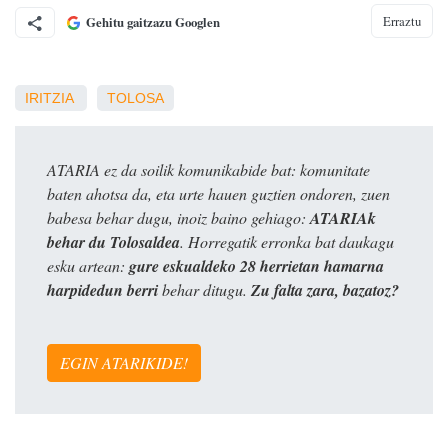
Erraztu
Gehitu gaitzazu Googlen
IRITZIA
TOLOSA
ATARIA ez da soilik komunikabide bat: komunitate
baten ahotsa da, eta urte hauen guztien ondoren, zuen
babesa behar dugu, inoiz baino gehiago:
ATARIAk
behar du Tolosaldea
. Horregatik erronka bat daukagu
esku artean:
gure eskualdeko 28 herrietan hamarna
harpidedun berri
behar ditugu.
Zu falta zara, bazatoz?
EGIN ATARIKIDE!