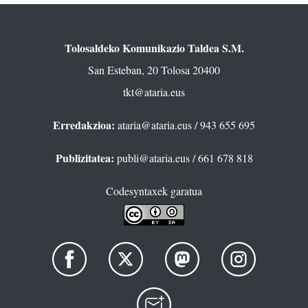
Tolosaldeko Komunikazio Taldea S.M.
San Esteban, 20 Tolosa 20400
tkt@ataria.eus
Erredakzioa:
ataria@ataria.eus
/ 943 655 695
Publizitatea:
publi@ataria.eus
/ 661 678 818
Codesyntaxek garatua