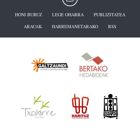
HONI BURUZ
LEGE OHARRA
PUBLIZITATEA
ARAUAK
HARREMANETARAKO
RSS