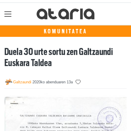
KOMUNITATEA
Duela 30 urte sortu zen Galtzaundi
Euskara Taldea
Galtzaundi
2020ko abenduaren 13a