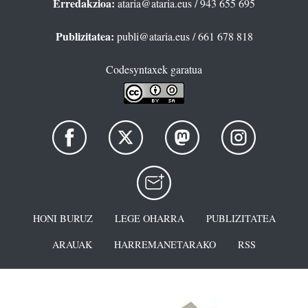
Erredakzioa:
ataria@ataria.eus
/ 943 655 695
Publizitatea:
publi@ataria.eus
/ 661 678 818
Codesyntaxek garatua
HONI BURUZ
LEGE OHARRA
PUBLIZITATEA
ARAUAK
HARREMANETARAKO
RSS