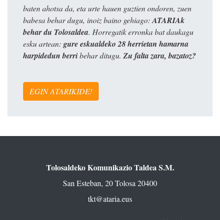
baten ahotsa da, eta urte hauen guztien ondoren, zuen
babesa behar dugu, inoiz baino gehiago:
ATARIAk
behar du Tolosaldea
. Horregatik erronka bat daukagu
esku artean:
gure eskualdeko 28 herrietan hamarna
harpidedun berri
behar ditugu.
Zu falta zara, bazatoz?
EGIN ATARIKIDE!
Tolosaldeko Komunikazio Taldea S.M.
San Esteban, 20 Tolosa 20400
tkt@ataria.eus