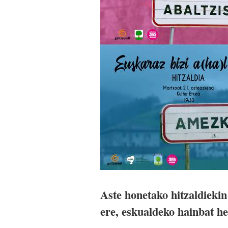
Aste honetako hitzaldieki
ere, eskualdeko hainbat he