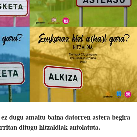
n ez dugu amaitu baina datorren astera begira
rritan ditugu hitzaldiak antolatuta.