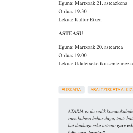
Eguna: Martxoak 21, asteazkena
Ordua: 19:30
Lekua: Kultur Etxea
ASTEASU
Eguna: Martxoak 20, asteartea
Ordua: 19:00
Lekua: Udaletxeko ikus-entzunezko
EUSKARA
ABALTZISKETA
ALKIZ
ATARIA ez da soilik komunikabide 
zuen babesa behar dugu, inoiz ba
bat daukagu esku artean:
gure es
falta zara, bazatoz?