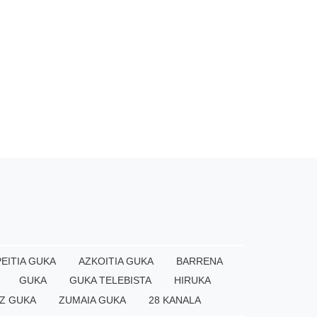
EITIA GUKA
AZKOITIA GUKA
BARRENA
GUKA
GUKA TELEBISTA
HIRUKA
Z GUKA
ZUMAIA GUKA
28 KANALA