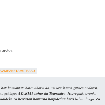
 aretoa
A
AMEZKETA
ASTEASU
bat: komunitate baten ahotsa da, eta urte hauen guztien ondoren,
ino gehiago:
ATARIAk behar du Tolosaldea
. Horregatik erronka
kualdeko 28 herrietan hamarna harpidedun berri
behar ditugu.
Zu