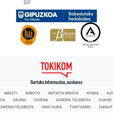
Gertuko informazioa, euskaraz
AMEZTI
ANBOTO
ANTXETA IRRATIA
ATARIA
AZP
TIA
GEURIA
GOIENA
GOIERRI TELEBISTA
GUAIXE
IZMENDI TELEBISTA
ORIO GUKA
TXINTXARRI
ZARAUT