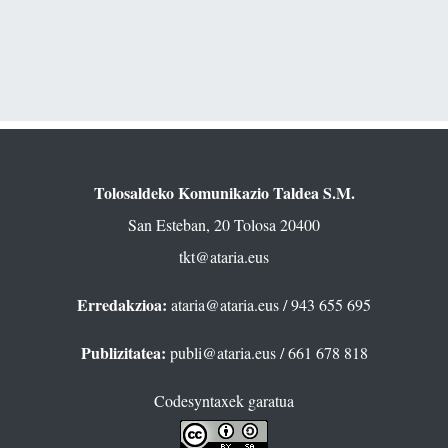
Tolosaldeko Komunikazio Taldea S.M.
San Esteban, 20 Tolosa 20400
tkt@ataria.eus
Erredakzioa:
ataria@ataria.eus
/ 943 655 695
Publizitatea:
publi@ataria.eus
/ 661 678 818
Codesyntaxek garatua