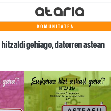
KOMUNITATEA
' hitzaldi gehiago, datorren astean