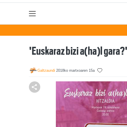
'Euskaraz bizi a(ha)l gara?
Galtzaundi
2018ko martxoaren 15a