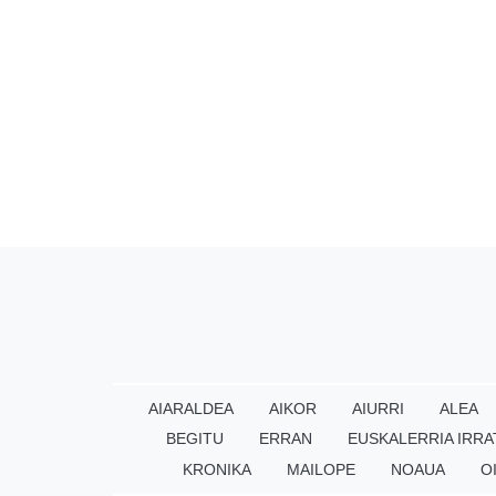
AIARALDEA
AIKOR
AIURRI
ALEA
BEGITU
ERRAN
EUSKALERRIA IRRA
KRONIKA
MAILOPE
NOAUA
O