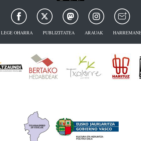
LEGE OHARRA
PUBLIZITATEA
ARAUAK
HARREMANE