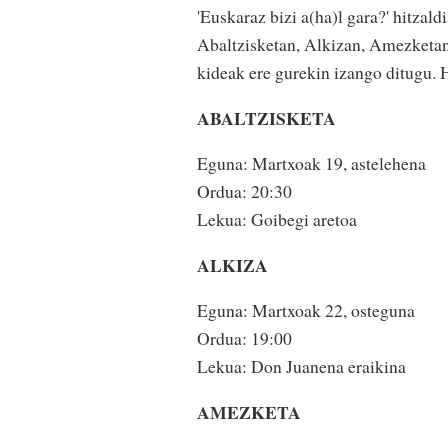
'Euskaraz bizi a(ha)l gara?' hitzal
Abaltzisketan, Alkizan, Amezket
kideak ere gurekin izango ditugu. 
ABALTZISKETA
Eguna: Martxoak 19, astelehena
Ordua: 20:30
Lekua: Goibegi aretoa
ALKIZA
Eguna: Martxoak 22, osteguna
Ordua: 19:00
Lekua: Don Juanena eraikina
AMEZKETA