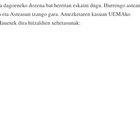
dia dagoeneko dozena bat herritan eskaini dugu. Hurrengo astean
an eta Asteasun izango gara. Amezketaren kasuan UEMAko
Hauexek dira hitzaldien xehetasunak: