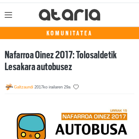
KOMUNITATEA
Nafarroa Oinez 2017: Tolosaldetik
Lesakara autobusez
Galtzaundi
2017ko irailaren 29a