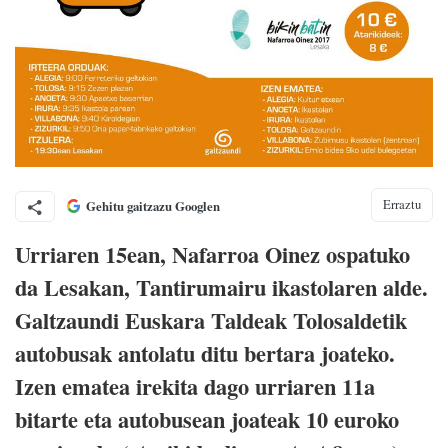
Erraztu
Gehitu gaitzazu Googlen
Urriaren 15ean, Nafarroa Oinez ospatuko
da Lesakan, Tantirumairu ikastolaren alde.
Galtzaundi Euskara Taldeak Tolosaldetik
autobusak antolatu ditu bertara joateko.
Izen ematea irekita dago urriaren 11a
bitarte eta autobusean joateak 10 euroko