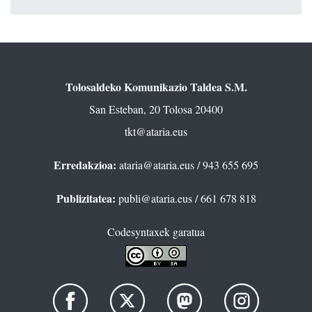
Tolosaldeko Komunikazio Taldea S.M.
San Esteban, 20 Tolosa 20400
tkt@ataria.eus
Erredakzioa:
ataria@ataria.eus
/ 943 655 695
Publizitatea:
publi@ataria.eus
/ 661 678 818
Codesyntaxek garatua