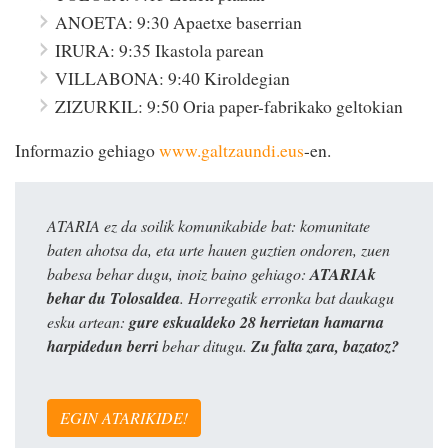
ANOETA: 9:30 Apaetxe baserrian
IRURA: 9:35 Ikastola parean
VILLABONA: 9:40 Kiroldegian
ZIZURKIL: 9:50 Oria paper-fabrikako geltokian
Informazio gehiago
www.galtzaundi.eus
-en.
ATARIA ez da soilik komunikabide bat: komunitate
baten ahotsa da, eta urte hauen guztien ondoren, zuen
babesa behar dugu, inoiz baino gehiago:
ATARIAk
behar du Tolosaldea
. Horregatik erronka bat daukagu
esku artean:
gure eskualdeko 28 herrietan hamarna
harpidedun berri
behar ditugu.
Zu falta zara, bazatoz?
EGIN ATARIKIDE!