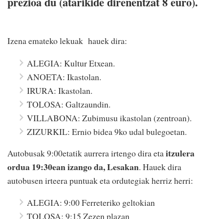
prezioa du (atarikide direnentzat 8 euro).
Izena emateko lekuak hauek dira:
ALEGIA: Kultur Etxean.
ANOETA: Ikastolan.
IRURA: Ikastolan.
TOLOSA: Galtzaundin.
VILLABONA: Zubimusu ikastolan (zentroan).
ZIZURKIL: Ernio bidea 9ko udal bulegoetan.
itzulera
Autobusak 9:00etatik aurrera irtengo dira eta
ordua 19:30ean izango da, Lesakan
. Hauek dira
autobusen irteera puntuak eta ordutegiak herriz herri:
ALEGIA: 9:00 Ferreteriko geltokian
TOLOSA: 9:15 Zezen plazan