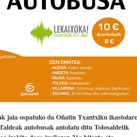
ak jaia ospatuko da Oñatin Txantxiku ikastolar
Taldeak autobusak antolatu ditu Tolosaldetik