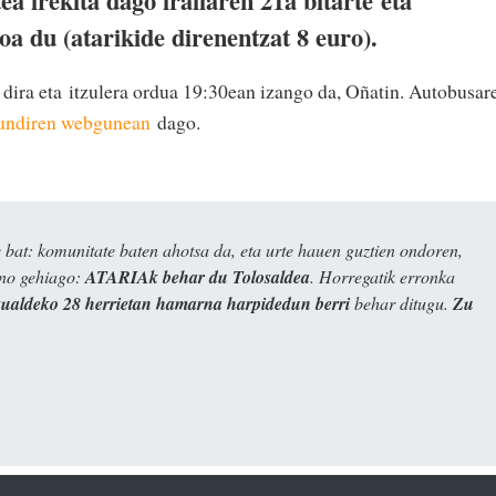
ea irekita dago irailaren 21a bitarte eta
a du (atarikide direnentzat 8 euro).
 dira eta itzulera ordua 19:30ean izango da, Oñatin. Autobusar
undiren webgunean
dago.
bat: komunitate baten ahotsa da, eta urte hauen guztien ondoren,
ino gehiago:
ATARIAk behar du Tolosaldea
. Horregatik erronka
kualdeko 28 herrietan hamarna harpidedun berri
behar ditugu.
Zu