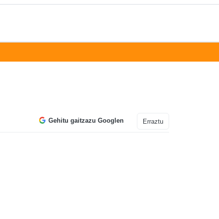
Gehitu gaitzazu Googlen
Erraztu