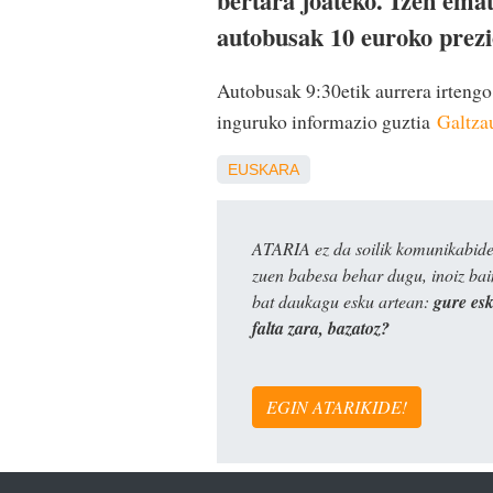
bertara joateko. Izen emat
autobusak 10 euroko prezio
Autobusak 9:30etik aurrera irtengo
inguruko informazio guztia
Galtza
EUSKARA
ATARIA ez da soilik komunikabide 
zuen babesa behar dugu, inoiz ba
bat daukagu esku artean:
gure es
falta zara, bazatoz?
EGIN ATARIKIDE!