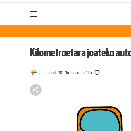
Kilometroetara joateko aut
Galtzaundi
2017ko irailaren 13a