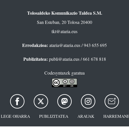
Tolosaldeko Komunikazio Taldea S.M.
San Esteban, 20 Tolosa 20400
tkt@ataria.eus
Erredakzioa:
ataria@ataria.eus
/ 943 655 695
Publizitatea:
publi@ataria.eus
/ 661 678 818
Codesyntaxek garatua
LEGE OHARRA
PUBLIZITATEA
ARAUAK
HARREMANE