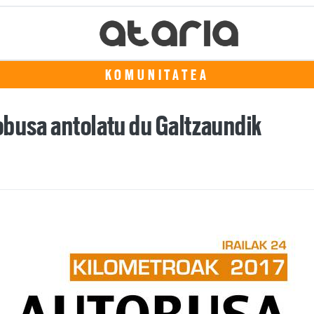
KOMUNITATEA
obusa antolatu du Galtzaundik