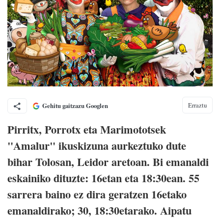
Erraztu
Gehitu gaitzazu Googlen
Pirritx, Porrotx eta Marimototsek
"Amalur" ikuskizuna aurkeztuko dute
bihar Tolosan, Leidor aretoan. Bi emanaldi
eskainiko dituzte: 16etan eta 18:30ean. 55
sarrera baino ez dira geratzen 16etako
emanaldirako; 30, 18:30etarako. Aipatu