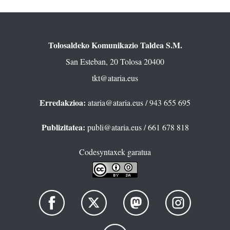
Tolosaldeko Komunikazio Taldea S.M.
San Esteban, 20 Tolosa 20400
tkt@ataria.eus
Erredakzioa:
ataria@ataria.eus
/ 943 655 695
Publizitatea:
publi@ataria.eus
/ 661 678 818
Codesyntaxek garatua