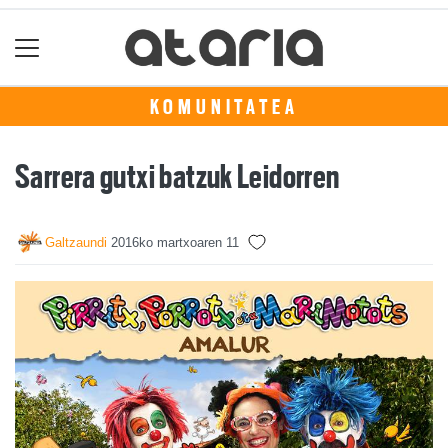
KOMUNITATEA
Sarrera gutxi batzuk Leidorren
Galtzaundi
2016ko martxoaren 11