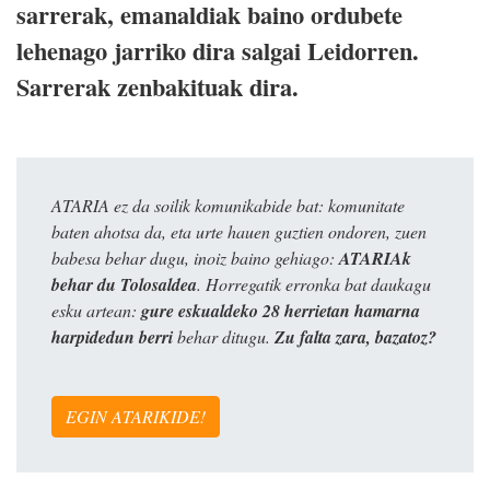
sarrerak, emanaldiak baino ordubete
lehenago jarriko dira salgai Leidorren.
Sarrerak zenbakituak dira.
ATARIA ez da soilik komunikabide bat: komunitate
baten ahotsa da, eta urte hauen guztien ondoren, zuen
babesa behar dugu, inoiz baino gehiago:
ATARIAk
behar du Tolosaldea
. Horregatik erronka bat daukagu
esku artean:
gure eskualdeko 28 herrietan hamarna
harpidedun berri
behar ditugu.
Zu falta zara, bazatoz?
EGIN ATARIKIDE!